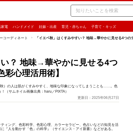
活家電
ハンドメイド
妊娠・出産
育児・赤ちゃん
子育て・キッズ
ーコーディネート
「イエベ秋」はくすみやすい？ 地味→華やかに見せる4つの
い？ 地味→華やかに見せる4つ
色彩心理活用術】
ベ秋）の人は肌がくすみやすく、地味な印象になってしまうことも……。色
サムネイル画像出典：haru／PIXTA）
更新日：2025年06月27日
ケティング、色彩科学、色彩心理、カラーセラピー、色占いなどの知見を活
書に『人を動かす「色」の科学』（サイエンス・アイ新書）などがある。