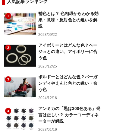
人気記事ランキング
補色とは？ 色相環からわかる効
1
果・意味・反対色との違いを解
説
2023/09/22
アイボリーとはどんな色？ベー
2
ジュとの違い、アイボリーに合
う色
2023/12/25
ボルドーとはどんな色？バーガ
3
ンディやえんじ色との違い・合
う色
2024/12/16
アンミカの「黒は300色ある」発
4
言は正しい？ カラーコーディネ
ーターが解説
2023/01/19