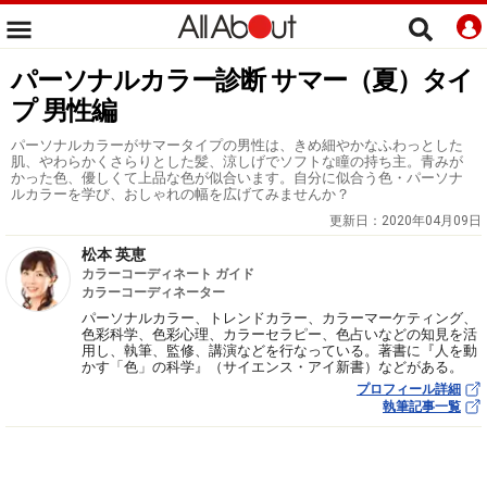
パーソナルカラー診断 サマー（夏）タイ
プ 男性編
パーソナルカラーがサマータイプの男性は、きめ細やかなふわっとした
肌、やわらかくさらりとした髪、涼しげでソフトな瞳の持ち主。青みが
かった色、優しくて上品な色が似合います。自分に似合う色・パーソナ
ルカラーを学び、おしゃれの幅を広げてみませんか？
更新日：
2020年04月09日
松本 英恵
カラーコーディネート ガイド
カラーコーディネーター
パーソナルカラー、トレンドカラー、カラーマーケティング、
色彩科学、色彩心理、カラーセラピー、色占いなどの知見を活
用し、執筆、監修、講演などを行なっている。著書に『人を動
かす「色」の科学』（サイエンス・アイ新書）などがある。
プロフィール詳細
執筆記事一覧