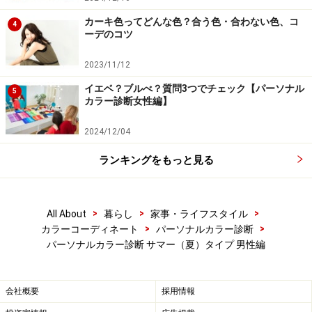
カーキ色ってどんな色？合う色・合わない色、コ
4
ーデのコツ
サマータイプの男性におすすめしたい、ビジネススタイルの
配色例
2023/11/12
サマータイプは、ビジネススーツの定番色ネイビーやグ
イエベ？ブルべ？質問3つでチェック【パーソナル
5
レーは得意です。ドレスコードに制約がなければ、ブラ
カラー診断女性編】
ウンやベージュをワードローブに加えてもよいでしょ
2024/12/04
う。Vゾーンはコントラストをつけすぎず、穏やかなグ
ラデーションを意識するとよいでしょう。爽やかなで涼
ランキングをもっと見る
しげな色を選び、上品なスタイリングを心がけるとよい
でしょう。
>
>
>
All About
暮らし
家事・ライフスタイル
>
>
カラーコーディネート
パーソナルカラー診断
上図の左は、グレイドネイビーのスーツに、パウダーブ
パーソナルカラー診断 サマー（夏）タイプ 男性編
ルーのシャツ、バーガンディのネクタイの配色例。右
は、ライトブルーグレーのスーツに、オフホワイトのシ
会社概要
採用情報
ャツ、ココアのネクタイの配色例です。