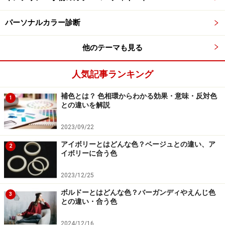
立ちます。
パーソナルカラー診断
他のテーマも見る
サマータイプのファッションコーディネー
ト
人気記事ランキング
爽やかなで涼しげな色が似合うサマータイプは、穏やか
補色とは？ 色相環からわかる効果・意味・反対色
1
で上品なスタイルが得意。エレガント、ノーブル、シン
との違いを解説
プルなイメージが似合います。ブルー系やグレー系を着
2023/09/22
ても地味にならず、ソフトなグラデーション配色が得
意。ラフなスタイル、ワイルドなテイストはだらしなく
アイボリーとはどんな色？ベージュとの違い、ア
2
イボリーに合う色
見えるので、くずしすぎず、どこか優雅できちんとした
印象を醸し出すスタイルがおすすめです。
2023/12/25
ボルドーとはどんな色？バーガンディやえんじ色
3
■ビジネススタイル
との違い・合う色
2024/12/16