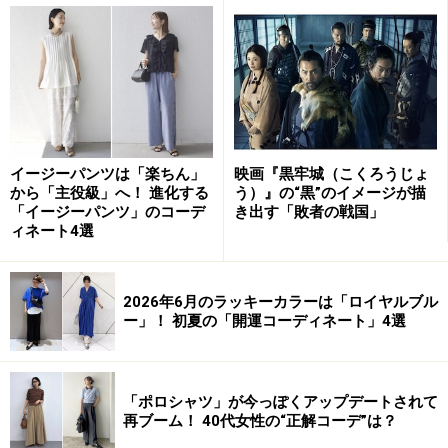
ルカラー（中明度・中彩度）、ソフトな中間色（中明
度・低～中彩度）が似合います。水色、ラベンダー、明
るいネイビー、オフホワイト、ベビーピンクなど、爽や
かで涼しげな色が得意です。下記のポイントをおさえる
と、色の選択肢が増え、おしゃれの幅が広がります。
白……黄みがかっていない柔らかな印象のオフホワイ
イージーパンツは「楽ちん」
映画『黒牢城（こくろうじょ
ト
から「主役級」へ！ 進化する
う）』の“黒”のイメージが描
「イージーパンツ」のコーデ
き出す「敗者の戦国」
ベージュ……スモーキーなローズベージュ
ィネート4選
ブラウン……ピンクみを帯びたココア、ローズブラウ
ン
2026年6月のラッキーカラーは「ロイヤルブル
グレー……明るめのブルーグレーなど、スモーキーな
ー」！ 初夏の「開運コーディネート」4選
グレーはよく似合う
ネイビー……スモーキーなグレイドネイビー、ネイビ
ーはよく似合う
「ポロシャツ」が今っぽくアップデートされて
再ブーム！ 40代女性の“正解コーデ”は？
赤……スイカのような明るく澄んだ赤、バーガンデ