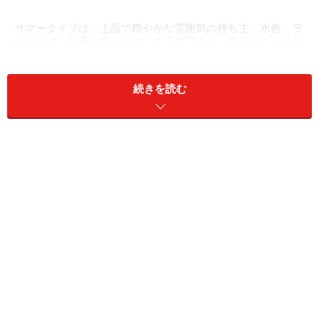
サマータイプは、上品で穏やかな雰囲気の持ち主。水色、ラ
ベンダー、明るいネイビー、オフホワイト、ベビーピンクな
どが得意です。
サマータイプは、きめ細やかなふわっとした肌、やわら
続きを読む
かくさらりとした髪、涼しげでソフトな瞳の持ち主。顔
立ちはソフトで優しい印象で、上品でしっとりとした雰
囲気を醸し出すタイプです。そばにいてほしいと思わせ
るような、優しさや包容力がありますが、いつも穏やか
だからこそ、時折のぞかせる切れ味はとても魅力的に映
ります。
芸能人は、草なぎ剛さん、中川大志さん、福山雅治さ
ん、アンジャッシュの児嶋一哉さんなどが、このタイプ
の特徴を備えています。