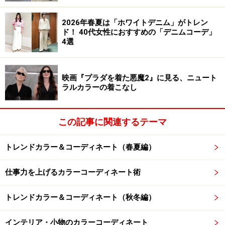
ィ、ラズベリーなど深めの赤も似合う
2026年春夏は「ホワイトデニム」がトレン
ピンク……パウダーピンク、ローズピンク、ディープ
ド！ 40代女性におすすめの「デニムコーデ」
ローズ、青みの強いオーキッド、モーヴ、ソフトフ
4選
ューシャなど、似合うピンクは多い
黄色……青みの強いパステルレモンイエロー
映画『プラダを着た悪魔2』に見る、ニュート
緑……ミントグリーン、青みが強い爽やかなブルーグ
ラルカラーの着こなし
リーンは似合う
青……パウダーブルー、スカイブルー、パステルアク
この記事に関連するテーマ
ア、グレイブルーなど、白やグレーが混ざったパウ
ダリーな青が似合う。
トレンドカラー＆コーディネート（春夏編）
紫……ラベンダー、紫陽花のようなニュアンスのある
仕事力を上げるカラーコーディネート術
紫、赤みのあるプラムなど、似合う紫は多い
サマータイプの方は、似合う色を身につけると、顔色が
トレンドカラー＆コーディネート（秋冬編）
白く、すっきり見えます。地味な印象の中間色を身につ
インテリア・小物のカラーコーディネート
けると、肌の調子を滑らかに整い、輪郭の立体感が引き