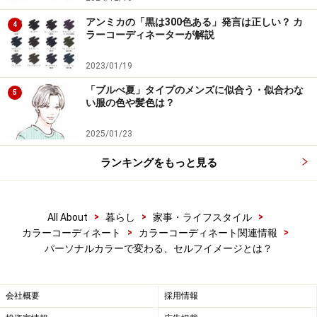
外見を整えることの効果について、心理学の研究では
アンミカの「黒は300色ある」発言は正しい？ カ
4
ラーコーディネーターが解説
「他者からの評価よりも、その人自身のセルフイメージ
に与える影響が大きい」ということが明らかになってい
2023/01/19
ます。
「ブルべ夏」タイプのメンズに似合う・似合わな
5
い服の色や髪色は？
自分に似合う色を身につけることによって、自分をとり
2025/01/23
まく世界に明るい光が差しこみ、心地よい風が吹いてい
るように感じられるかもしれません。周囲の人がほほえ
ランキングをもっと見る
んでいるように感じられたら、きっと肩の力を抜いて行
動できるようになります。
>
>
>
All About
暮らし
家事・ライフスタイル
>
>
カラーコーディネート
カラーコーディネート関連情報
他者と過去を変えることはできませんが、自分と未来は
パーソナルカラーで変わる、セルフイメージとは？
変えることができます。
パーソナルカラーには、セルフ
イメージを変えるヒントがあるといえるでしょう。
会社概要
採用情報