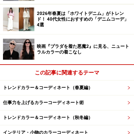
2026年春夏は「ホワイトデニム」がトレン
ド！ 40代女性におすすめの「デニムコーデ」
パーソナルカラーとは、その人に似合う色のこと。その人の
4選
肌、瞳、髪の毛など、身体の色と調和し、その人をより魅力
的に見せてくれます
「私はブルーが似合う」「私はピンクが似合わない」と
映画『プラダを着た悪魔2』に見る、ニュート
ラルカラーの着こなし
いう、パーソナルカラー（似合う色）についての意識
も、セルフイメージのひとつです。
この記事に関連するテーマ
「なんとなくこの色が似合う気がするけど、本当はどう
なんだろう？」と思った方はぜひ、下記の記事をご覧く
トレンドカラー＆コーディネート（春夏編）
ださい。
仕事力を上げるカラーコーディネート術
20秒で診断！パーソナルカラー(似合う色)診断 女性
編
トレンドカラー＆コーディネート（秋冬編）
20秒で診断！パーソナルカラー(似合う色)診断 男性
編
インテリア・小物のカラーコーディネート