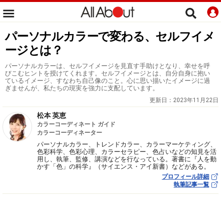
パーソナルカラーで変わる、セルフイメ
ージとは？
パーソナルカラーは、セルフイメージを見直す手助けとなり、幸せを呼
びこむヒントを授けてくれます。セルフイメージとは、自分自身に抱い
ているイメージ、すなわち自己像のこと。心に思い描いたイメージに過
ぎませんが、私たちの現実を強力に支配しています。
更新日：
2023年11月22日
松本 英恵
カラーコーディネート ガイド
カラーコーディネーター
パーソナルカラー、トレンドカラー、カラーマーケティング、
色彩科学、色彩心理、カラーセラピー、色占いなどの知見を活
用し、執筆、監修、講演などを行なっている。著書に『人を動
かす「色」の科学』（サイエンス・アイ新書）などがある。
プロフィール詳細
執筆記事一覧