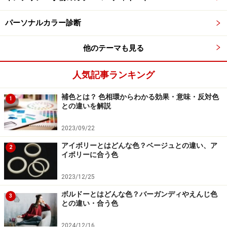
※あくまでも簡易診断／自己診断です。
パーソナルカラー診断
パーソナルカラーは、その人の肌、瞳、髪の毛など、身
他のテーマも見る
体の色と調和し、その人をより魅力的に見せます。ま
人気記事ランキング
た、似合う色は人それぞれ異なります。上記の記事で
は、4つの基本タイプに照らし合わせて、似合う色・配
補色とは？ 色相環からわかる効果・意味・反対色
1
色・イメージの大まかな傾向をとらえていきます。
との違いを解説
2023/09/22
アイボリーとはどんな色？ベージュとの違い、ア
2
イボリーに合う色
ファッションやヘアメイクは、周囲の人に与える印象だけで
なく、その人自身のセルフイメージに影響を与えます
2023/12/25
さて、パーソナルカラーがわかると、ファッションやヘ
ボルドーとはどんな色？バーガンディやえんじ色
3
アメイクなど、主に外見作りの指針として用いることが
との違い・合う色
できます。
2024/12/16