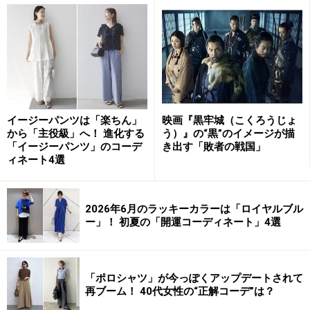
セルフイメージには「私は社交的だ」「私は頭が良い」
というようにポジティブなものもあれば、「私は人前で
話すのが苦手だ」「私はモテない」というようにネガテ
ィブなものもあります。
ネガティブなセルフイメージを持つと、その人にとって
イージーパンツは「楽ちん」
映画『黒牢城（こくろうじょ
世界は過酷な場所となり、他者に対する恐怖心や不信感
から「主役級」へ！ 進化する
う）』の“黒”のイメージが描
にさいなまれます。反対に、ポジティブなセルフイメー
「イージーパンツ」のコーデ
き出す「敗者の戦国」
ィネート4選
ジを持つと、その人にとって世界は明るくあたたかな場
所となり、他人を信頼し、思いやり、周囲に貢献できる
ようになります。
つまり、セルフイメージには現実を変
2026年6月のラッキーカラーは「ロイヤルブル
える力があるのです。
ー」！ 初夏の「開運コーディネート」4選
パーソナルカラー（その人に似合う色）と
「ポロシャツ」が今っぽくアップデートされて
再ブーム！ 40代女性の“正解コーデ”は？
は？