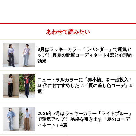
このように、セルフイメージは家族や友人、学校や会社
など、人間社会特有の「組織」や「グループ」の中で作
られるため、他者像や世界観と影響し合っています。
心
あわせて読みたい
に思い描いたイメージに過ぎず、生物学的な根拠はあり
ませんが、本能に勝るとも劣らないくらい、私たちの現
8月はラッキーカラー「ラベンダー」で運気ア
実を強力に支配しているといえます。
ップ！ 真夏の開運コーディネート4選と心理的
効果
セルフイメージ（自己像）は、他者像や世界観と相互に影響
しあっています。セルフイメージは、あなたをとりまく人や
ニュートラルカラーに「赤小物」を一点投入！
環境を変える力を秘めています
40代におすすめしたい「夏の差し色コーデ」4
選
一方で、自己像・他者像・世界観は、常に変化し続ける
ものでもあります。たとえば属する「組織」や「グルー
2026年7月はラッキーカラー「ライトブルー」
プ」が変われば、それに応じた変化も起こりうるでしょ
で運気アップ！ 品格を引き出す「夏のコーデ
う。
ィネート」4選