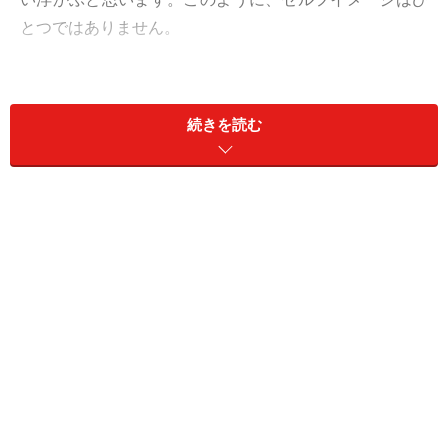
とつではありません。
たとえば、インスタ映えを狙う心理にも、セルフイメー
ジが深く関わっています。より魅力的な自分をアピール
続きを読む
するために、自撮り写真を加工したり、話題のスポット
に出かけたりするのは当たり前。「#写真撮ってる人と
繋がりたい」「#お洒落さんと繋がりたい」などの人気
のハッシュタグは、同じようなライフスタイルを送る人
との交流を求める人が多いことを示しています。
就職活動などで用いる自己PRも、セルフイメージのひと
つです。自己PRでは、他人よりも自分が勝っていると思
う点と、企業が採用したいと思う人物像を照らし合わ
せ、より魅力的なセルフイメージを作り上げていきま
す。