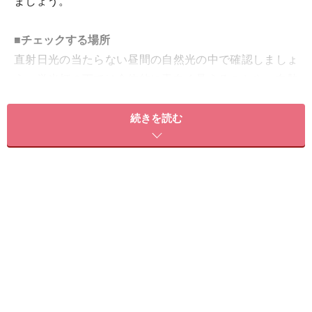
ましょう。
■チェックする場所
直射日光の当たらない昼間の自然光の中で確認しましょ
う。蛍光灯の下では全体的に青白く見えることや、白熱
灯の下では全体的に赤みがかって見えるなど、違った結
果になることもあります。
続きを読む
■チェックカラーの色
チェックカラーの色などは目安です。表示される画面に
よっては見え方が違いますので、説明文からどの色に近
いかを判断してください。