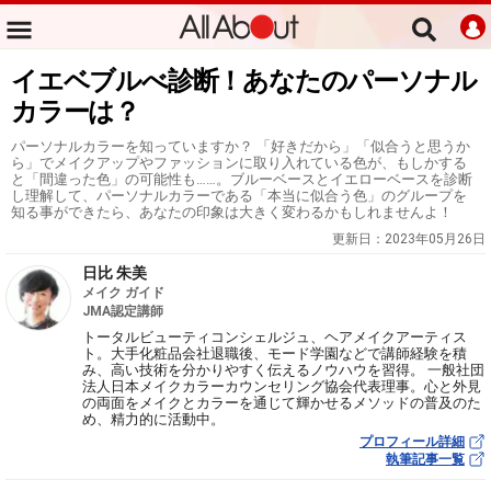
イエベブルべ診断！あなたのパーソナル
カラーは？
パーソナルカラーを知っていますか？ 「好きだから」「似合うと思うか
ら」でメイクアップやファッションに取り入れている色が、もしかする
と「間違った色」の可能性も……。ブルーベースとイエローベースを診断
し理解して、パーソナルカラーである「本当に似合う色」のグループを
知る事ができたら、あなたの印象は大きく変わるかもしれませんよ！
更新日：
2023年05月26日
日比 朱美
メイク ガイド
JMA認定講師
トータルビューティコンシェルジュ、ヘアメイクアーティス
ト。大手化粧品会社退職後、モード学園などで講師経験を積
み、高い技術を分かりやすく伝えるノウハウを習得。 一般社団
法人日本メイクカラーカウンセリング協会代表理事。心と外見
の両面をメイクとカラーを通じて輝かせるメソッドの普及のた
め、精力的に活動中。
プロフィール詳細
執筆記事一覧