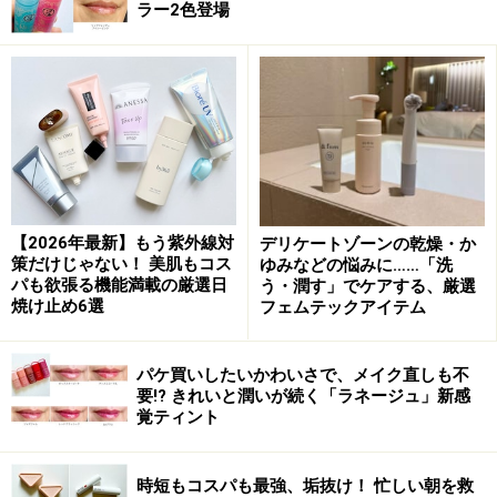
できれば白い服を着て確認しましょう。顔周りの洋服の
ラー2色登場
色で、肌色に影響を与え診断が変わることもあります。
それでは実際に、あなたが生まれながらにして持ってい
る肌、瞳、髪の色などを見て、自分のベースカラーをチ
ェックしましょう。
【2026年最新】もう紫外線対
デリケートゾーンの乾燥・か
パーソナルカラーのセルフチェックシート
策だけじゃない！ 美肌もコス
ゆみなどの悩みに……「洗
パも欲張る機能満載の厳選日
う・潤す」でケアする、厳選
10問の質問に答え、AかBか選択し数の多いほうが、あな
焼け止め6選
フェムテックアイテム
たのパーソナルカラーの可能性が高いです。もし同数に
なった場合は照明の具合を確認し、場所を変えるなどし
パケ買いしたいかわいさで、メイク直しも不
て再度確認してみましょう。
要!? きれいと潤いが続く「ラネージュ」新感
覚ティント
※ なお、ご利用のデバイスの仕様によって色味の見え方
に違いがあることがございます
時短もコスパも最強、垢抜け！ 忙しい朝を救