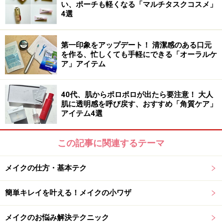
い、ポーチも軽くなる「マルチタスクコスメ」
1.素肌の色は何色系ですか？
4選
第一印象をアップデート！ 清潔感のある口元
1.素肌の色は何色系ですか？
を作る、忙しくても手軽にできる「オーラルケ
ア」アイテム
2.髪の色はどの色に近いですか？
40代、肌からポロポロが出たら要注意！ 大人
肌に透明感を呼び戻す、おすすめ「角質ケア」
2.髪の色はどの色に近いですか？
アイテム4選
3.瞳の色はどの色に近いですか？
この記事に関連するテーマ
メイクの仕方・基本テク
3.瞳の色はどの色に近いですか？
簡単キレイを叶える！メイクの小ワザ
4.白目の色はどの色に近いですか？
メイクのお悩み解決テクニック