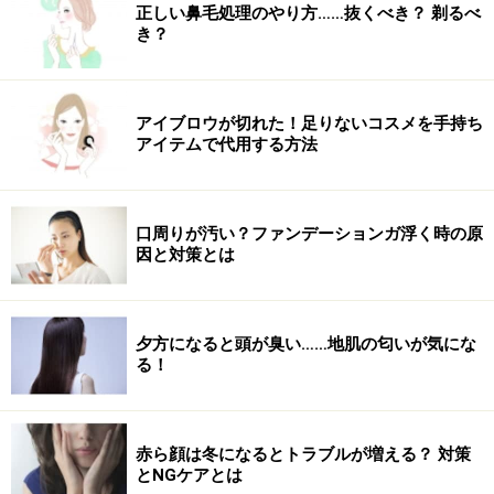
8.指先を軽く押さえた時どの色に近いですか？
正しい鼻毛処理のやり方……抜くべき？ 剃るべ
き？
8.指先を軽く押さえた時どの色に近いですか？
アイブロウが切れた！足りないコスメを手持ち
9.アクセサリーはどちらの色がしっくりきますか？
アイテムで代用する方法
9.アクセサリーはどちらの色がしっくりきますか？
口周りが汚い？ファンデーションガ浮く時の原
因と対策とは
10.トップスの色の系統はどちらが多いですか？
夕方になると頭が臭い……地肌の匂いが気にな
10.トップスの色の系統はどちらが多いですか？
る！
A・Bそれぞれ何個ありましたか？ 同数になった場合は照
明の具合を確認し、場所を変えるなどしてもう一度トラ
赤ら顔は冬になるとトラブルが増える？ 対策
イしてみてください！
とNGケアとは