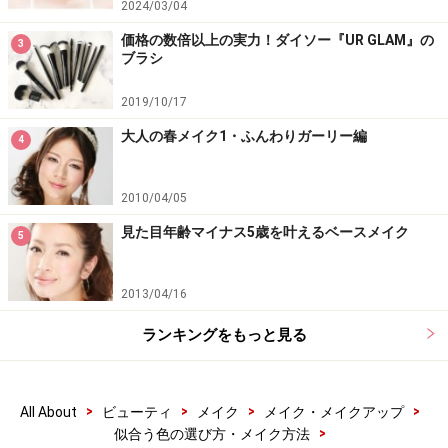
2024/03/04
価格の数倍以上の実力！ダイソー『UR GLAM』の
3
ブラシ
2019/10/17
大人の春メイク1・ふんわりガーリー編
4
2010/04/05
見た目年齢マイナス5歳を叶えるベースメイク
5
2013/04/16
ランキングをもっと見る
>
>
>
>
All About
ビューティ
メイク
メイク・メイクアップ
>
似合う色の選び方・メイク方法