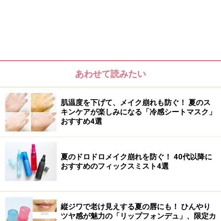
あわせて読みたい
肌温度を下げて、メイク崩れも防ぐ！ 夏のス
キンケアが楽しみになる「冷感シートマスク」
■頬の色・唇の色
おすすめ4選
基本ノーメイクで確認しましょう。
■髪の色
夏のドロドロメイク崩れを防ぐ！ 40代以降に
おすすめのフィックスミスト4選
ヘアカラーなどしている場合には「生え際や襟足」で確
認しましょう。
縦ジワで老け見えする夏の唇にも！ ひんやり
■洋服
ツヤ感が魅力の「リップフォンデュ」、限定カ