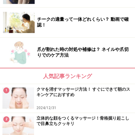
≫≫Aが多かった方のパーソナルカラーは……？
チークの適量って一体どれくらい？ 動画で確
≫≫Bが多かった方のパーソナルカラーは……？
認！
※記事内容は執筆時点のものです。最新の内容をご確認くださ
爪が割れた時の対処や補修は？ ネイルや爪切
い。
りでのケア方法
※個人の体質、また、誤った方法による実践に起因して肌荒れや
不調を引き起こす場合があります。実践の際には、必ず自身の体
質及び健康状態を十分に考慮し、正しい方法で行ってください。
また、全ての方への有効性を保証するものではありません。
人気記事ランキング
クマを消すマッサージ方法！ すぐにできて朝のス
1
次のページへ
1
/
2
キンケアにおすすめ
2024/12/31
立体的な顔をつくるマッサージ！骨格掘り起こし
2
で目鼻立ちクッキリ