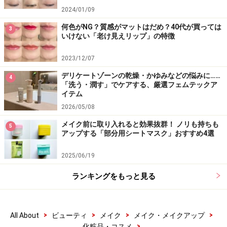
コスパも重視したい人におすすめ2. ビオレ
2024/01/09
何色がNG？質感がマットはだめ？40代が買っては
3
いけない「老け見えリップ」の特徴
テクスチャーの変化も楽しめるビオレの呼吸感ベールUV
湿度に応じて快適さを保つビオレの“呼吸感ベールUV”。
2023/12/07
手に取ると、スフレのような軽い質感から、みずみずし
デリケートゾーンの乾燥・かゆみなどの悩みに……
4
くなじみ、サラリとした仕上がりへとテクスチャーが変
「洗う・潤す」でケアする、厳選フェムテックア
イテム
化。肌に負担感を与えにくく、心地よさをキープしてく
2026/05/08
れます。たっぷり塗ってもベタつかないので、塗り直し
メイク前に取り入れると効果抜群！ ノリも持ちも
にも最適。日常使いに頼りになる相棒です。
5
アップする「部分用シートマスク」おすすめ4選
DATA
2025/06/19
ビオレ UV
アクアリッチ エアリーホールドクリーム
ランキングをもっと見る
SPF50+・PA++++ UV耐水性★★
70g（税込1650円）※編集部調べ
>
>
>
>
All About
ビューティ
メイク
メイク・メイクアップ
紫外線対策は、ただ肌を守るだけでなく、仕上がりや心
>
化粧品・コスメ