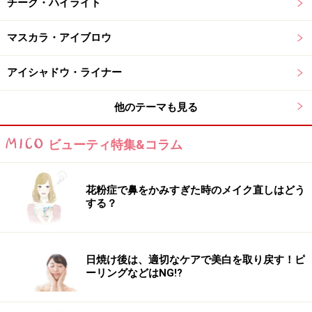
チーク・ハイライト
肌印象を底上げしたい人におすすめ2. シュ
ウ ウエムラ
マスカラ・アイブロウ
アイシャドウ・ライナー
ファンデーションのパフォーマンスも高めるシュウ ウエム
ラのプライマー
他のテーマも見る
朝起きてサッとひと塗りするだけで、夜まで完璧！な全
方位パーフェクションプライマー。血色感レッドパール
ビューティ特集&コラム
と透明感ブルーパールを最適比率で調合し、くすみやシ
ワなどの肌ノイズをカバー。また、ビタミンC誘導体や
花粉症で鼻をかみすぎた時のメイク直しはどう
ビタミンE、ナイアシンアミドも配合し、使うたびフレ
する？
ッシュなハリツヤ肌に導きます。さらに、ファンデーシ
ョンのノリを高め、メイクの完成度を引き上げる効果も
あり！
日焼け後は、適切なケアで美白を取り戻す！ピ
ーリングなどはNG!?
DATA
シュウ ウエムラ