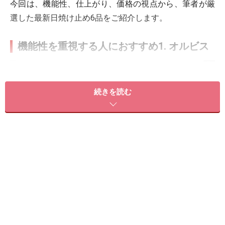
今回は、機能性、仕上がり、価格の視点から、筆者が厳
選した最新日焼け止め6品をご紹介します。
機能性を重視する人におすすめ1. オルビス
高機能で守りながら美しさも叶えるオルビスのUVプロテクタ
ー
続きを読む
攻めと守りのアプローチがパワーアップしたオルビスの
新UVプロテクター。紫外線に反応して防御力が高まる独
自処方により、日中の肌をしっかりガードします。ま
た、美容成分の浸透をサポートする設計により、美肌効
果まで期待できます。密着感のある滑らかな心地で、汗
や水にも強く、日常からレジャーまで大活躍。