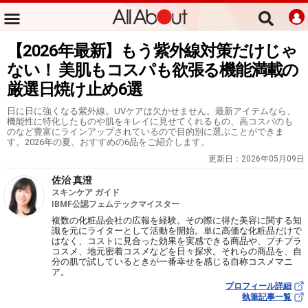
【2026年最新】もう紫外線対策だけじゃ
ない！ 美肌もコスパも欲張る機能満載の
厳選日焼け止め6選
日に日に強くなる紫外線。UVケアは欠かせません。最新アイテムなら、
機能性に特化したものや肌をキレイに見せてくれるもの、高コスパのも
のなど豊富にラインアップされているので目的別に選ぶことができま
す。2026年の夏、おすすめの6品をご紹介します。
更新日：
2026年05月09日
佐治 真澄
スキンケア ガイド
IBMF公認フェムテックマイスター
複数の化粧品会社の広報を経験。その際に得た美容に関する知
識を元にライターとして活動を開始。単に高価な化粧品だけで
はなく、コストに見合った効果を実感できる商品や、プチプラ
コスメ、地元密着コスメなどを日々探求。それらの商品を、自
分の肌で試しているときが一番幸せを感じる自称コスメマニ
ア。
プロフィール詳細
執筆記事一覧