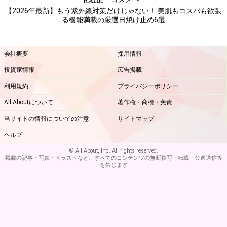
【2026年最新】もう紫外線対策だけじゃない！ 美肌もコスパも欲張
地よさまで求める時代。機能性を追求するか、メイク効
る機能満載の厳選日焼け止め6選
果で魅せるか、はたまた手軽さを重視するかなど、好み
やシーン、肌悩みに応じて、自分にぴったりな1品を選
会社概要
採用情報
んでみてはいかがでしょうか。
投資家情報
広告掲載
※記事内容は執筆時点のものです。最新の内容をご確認くださ
利用規約
プライバシーポリシー
い。
All Aboutについて
著作権・商標・免責
※個人の体質、また、誤った方法による実践に起因して肌荒れや
不調を引き起こす場合があります。実践の際には、必ず自身の体
当サイトの情報についての注意
サイトマップ
質及び健康状態を十分に考慮し、正しい方法で行ってください。
また、全ての方への有効性を保証するものではありません。
ヘルプ
© All About, Inc. All rights reserved.
掲載の記事・写真・イラストなど、すべてのコンテンツの無断複写・転載・公衆送信等
【編集部おすすめの購入サイト】
を禁じます
Amazonで化粧品・コスメをチェック！
楽天市場で人気のコスメをチェック！