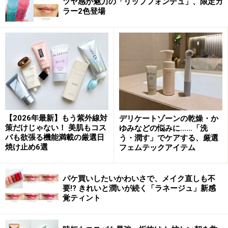
日中も夜に負けない肌ケアを叶えるランコムの日焼け止め
ツヤ感が魅力の「リップフォンデュ」、限定カ
ラー2色登場
紫外線対策とエイジングケアを同時に叶えたい人にはラ
ンコムの日焼け止め。厳選された整肌成分やAIで選抜し
たアミノ酸複合体に加え、ナイアシンアミドなどランコ
ムの細胞長寿研究に基づく4種の美容成分をぜいたくに
配合。日中のダメージから肌を守りながら、いきいきと
した印象をキープしてくれます。夕方のくすみが気にな
る人にもおすすめ！
【2026年最新】もう紫外線対
デリケートゾーンの乾燥・か
DATA
策だけじゃない！ 美肌もコス
ゆみなどの悩みに……「洗
パも欲張る機能満載の厳選日
う・潤す」でケアする、厳選
ランコム
焼け止め6選
フェムテックアイテム
アプソリュ ザ UV クリーム
SPF50+・PA++++
パケ買いしたいかわいさで、メイク直しも不
30ml（税込9900円）
要!? きれいと潤いが続く「ラネージュ」新感
覚ティント
肌印象を底上げしたい人におすすめ1. アネ
ッサ