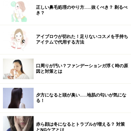
アンリミテッド ブロック：ブースター アドバンスト
正しい鼻毛処理のやり方……抜くべき？ 剃るべ
SPF50+・PA+++
き？
全4色 30ml（税込各5830円）※画像はエナジーフラッシ
ュ
アイブロウが切れた！足りないコスメを手持ち
アイテムで代用する方法
口周りが汚い？ファンデーションガ浮く時の原
因と対策とは
夕方になると頭が臭い……地肌の匂いが気にな
る！
コスパも重視したい人におすすめ1. by365
赤ら顔は冬になるとトラブルが増える？ 対策
とNGケアとは