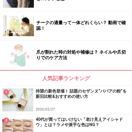
by365の日焼け止めは快適な使用感が魅力
人気のさらさらUVシリーズからジェルタイプが新登場。
チークの適量って一体どれくらい？ 動画で確
認！
伸びがよく、広げやすいので顔はもちろん、全身にもス
トレスなく使えます。しかも、うるおいを保ちながらサ
ラリとした仕上がりです。ウォータープルーフで汗、
爪が割れた時の対処や補修は？ ネイルや爪切
水、擦れに強いのに、石鹸で落とせる手軽さもポイン
りでのケア方法
ト。毎日のUVケアを無理なく続けたい人にぴったりで
す。
人気記事ランキング
DATA
待望の新色登場！ 話題のセザンヌ“ババアの粉”を
by365
1
新旧比較&おすすめの使い方
パウダリーUVジェル
SPF50+・PA++++ UV耐水性★★
2026/02/27
70g（税込1089円）※編集部調べ
40代が買ってはいけない「老け見えアイシャド
2
ウ」とは？ラメや派手な色はNG？