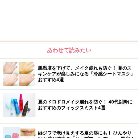
あわせて読みたい
DATA
肌温度を下げて、メイク崩れも防ぐ！ 夏のス
キンケアが楽しみになる「冷感シートマスク」
オルビス
おすすめ4選
リンクルブライトUVプロテクター N（医薬部外品）
SPF50+・PA++++
50g（税込3850円）
夏のドロドロメイク崩れを防ぐ！ 40代以降に
おすすめのフィックスミスト4選
機能性を重視する人におすすめ2. ランコム
縦ジワで老け見えする夏の唇にも！ ひんやり