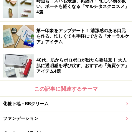
時短もコスパも最強、垢抜け！ 忙しい朝を救
い、ポーチも軽くなる「マルチタスクコスメ」
4選
アネッサのUVジェルで明るく澄んだ肌印象に
トーンアップとブライトニングケアを叶えるアネッサの
第一印象をアップデート！ 清潔感のある口元
UVジェル。3種の忍ばせパールにより、くすみを自然に
を作る、忙しくても手軽にできる「オーラルケ
ア」アイテム
カバーし、血色感もアップ。さらに、これまでの美白有
効成分m-トラネキサム酸やうるおい美容液成分に加え
40代、肌からポロポロが出たら要注意！ 大人
て、保湿成分のダブルティークリアエッセンスも新配
肌に透明感を呼び戻す、おすすめ「角質ケア」
合。使うたび、内側から輝くような透明感のあるうるお
アイテム4選
い美肌も叶えてくれます。
この記事に関連するテーマ
DATA
アネッサ
化粧下地・BBクリーム
ブライトニングUV ジェル NA（医薬部外品）
SPF50+・PA++++ UV耐水性★
ファンデーション
40g（税込1496円）※編集部調べ