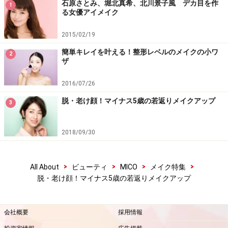
石原さとみ、堀北真希、北川景子風 デカ目を作
1
る女優アイメイク
2015/02/19
簡単キレイを叶える！整形レベルのメイクの小ワ
2
ザ
2016/07/26
脱・老け顔！マイナス5歳の若返りメイクアップ
3
2018/09/30
>
>
>
>
All About
ビューティ
MICO
メイク特集
脱・老け顔！マイナス5歳の若返りメイクアップ
会社概要
採用情報