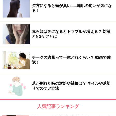
夕方になると頭が臭い……地肌の匂いが気にな
る！
赤ら顔は冬になるとトラブルが増える？ 対策
とNGケアとは
チークの適量って一体どれくらい？ 動画で確
認！
爪が割れた時の対処や補修は？ ネイルや爪切
りでのケア方法
人気記事ランキング