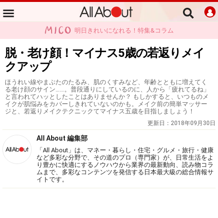
明日きれいになれる！特集&コラム
脱・老け顔！マイナス5歳の若返りメイ
クアップ
ほうれい線やまぶたのたるみ、肌のくすみなど、年齢とともに増えてく
る老け顔のサイン……。普段通りにしているのに、人から「疲れてるね」
と言われてハッとしたことはありませんか？ もしかすると、いつものメ
イクが肌悩みをカバーしきれていないのかも。メイク前の簡単マッサー
ジと、若返りメイクテクニックてマイナス五歳を目指しましょう！
更新日：
2018年09月30日
All About 編集部
「All About」は、マネー・暮らし・住宅・グルメ・旅行・健康
など多彩な分野で、その道のプロ（専門家）が、日常生活をよ
り豊かに快適にするノウハウから業界の最新動向、読み物コラ
ムまで、多彩なコンテンツを発信する日本最大級の総合情報サ
イトです。