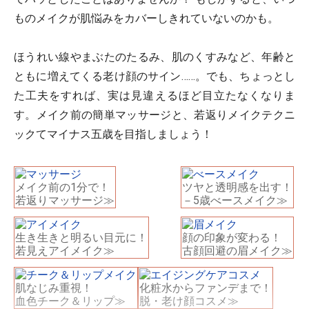
ものメイクが肌悩みをカバーしきれていないのかも。
ほうれい線やまぶたのたるみ、肌のくすみなど、年齢と
ともに増えてくる老け顔のサイン……。でも、ちょっとし
た工夫をすれば、実は見違えるほど目立たなくなりま
す。メイク前の簡単マッサージと、若返りメイクテクニ
ックてマイナス五歳を目指しましょう！
メイク前の1分で！
ツヤと透明感を出す！
若返りマッサージ≫
－5歳べースメイク≫
生き生きと明るい目元に！
顔の印象が変わる！
若見えアイメイク≫
古顔回避の眉メイク≫
肌なじみ重視！
化粧水からファンデまで！
血色チーク＆リップ≫
脱・老け顔コスメ≫