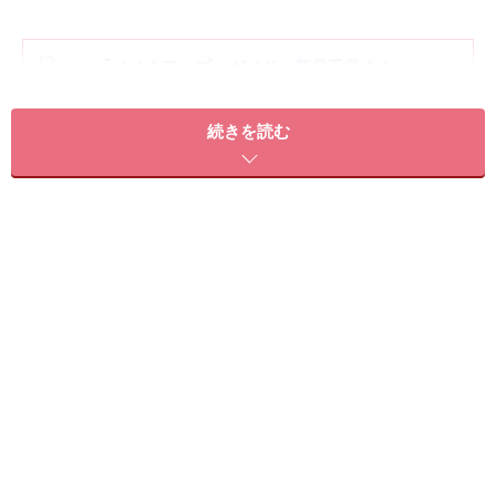
「メイクアップ」ガイド
新見千晶
さん
美容誌・雑誌・広告などで、モデル・女優・タレ
ントを担当するヘア＆メイクアップアーティス
続きを読む
ト。撮影現場で培ったプロの美ワザを解説したメ
イクテクニックは、シンプルで分かりやすいと読
者に好評。
Photo／Hidehiro Yamada Text／Yukari Shirai Hair&make／Kazuki
Harada
※記事内容は執筆時点のものです。最新の内容をご確認くださ
い。
※個人の体質、また、誤った方法による実践に起因して肌荒れや
不調を引き起こす場合があります。実践の際には、必ず自身の体
質及び健康状態を十分に考慮し、正しい方法で行ってください。
また、全ての方への有効性を保証するものではありません。