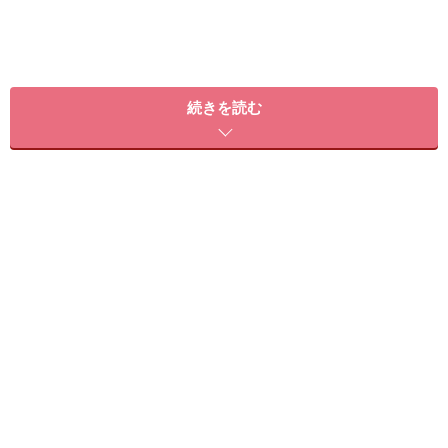
続きを読む
4.【美容液】ポーラ リンクルショット メディカル セラム
5.【クリーム】ビーグレン QuSomeモイスチャーリッチ
クリーム
6.【フェイスマスク】エトヴォス モイスチャライジン
グリペアマスク
7.【フェイスマスク】ルルルン プレシャスレッド
8.【パーツ別ケアアイテム】フイルナチュント IC.U HAマ
イクロパッチ