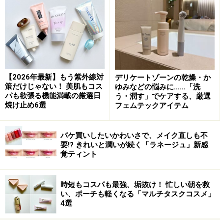
顔全体がスッキリ！ リフトアップ化粧水
1.メゾンレクシア オラクル クラリファイング トナー
肌が磨かれたようにきれいになる
【2026年最新】もう紫外線対
デリケートゾーンの乾燥・か
策だけじゃない！ 美肌もコス
ゆみなどの悩みに……「洗
メーカーの自社農園で育った植物のエキスがたっぷり含
パも欲張る機能満載の厳選日
う・潤す」でケアする、厳選
まれた化粧水。配合バランスをとことん研究し、素肌の
焼け止め6選
フェムテックアイテム
力を引き出す処方で、肌がしっとりとうるおい、毛穴が
キュッと引き締まる使用感がやみつきに。みずみずしく
パケ買いしたいかわいさで、メイク直しも不
華やかなバラの香りにも癒されます。
要!? きれいと潤いが続く「ラネージュ」新感
覚ティント
■DATA
時短もコスパも最強、垢抜け！ 忙しい朝を救
メゾンレクシア オラクル クラリファイング トナー
い、ポーチも軽くなる「マルチタスクコスメ」
150ml 4,500円（税抜）／メゾンレクシア
4選