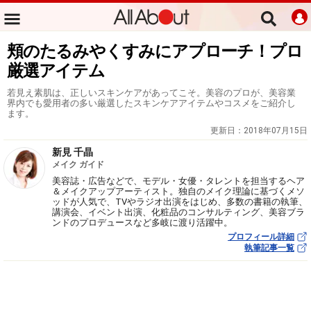
頬のたるみやくすみにアプローチ！プロ
厳選アイテム
若見え素肌は、正しいスキンケアがあってこそ。美容のプロが、美容業
界内でも愛用者の多い厳選したスキンケアアイテムやコスメをご紹介し
ます。
更新日：
2018年07月15日
新見 千晶
メイク ガイド
美容誌・広告などで、モデル・女優・タレントを担当するヘア
＆メイクアップアーティスト。独自のメイク理論に基づくメソ
ッドが人気で、TVやラジオ出演をはじめ、多数の書籍の執筆、
講演会、イベント出演、化粧品のコンサルティング、美容ブラ
ンドのプロデュースなど多岐に渡り活躍中。
プロフィール詳細
執筆記事一覧