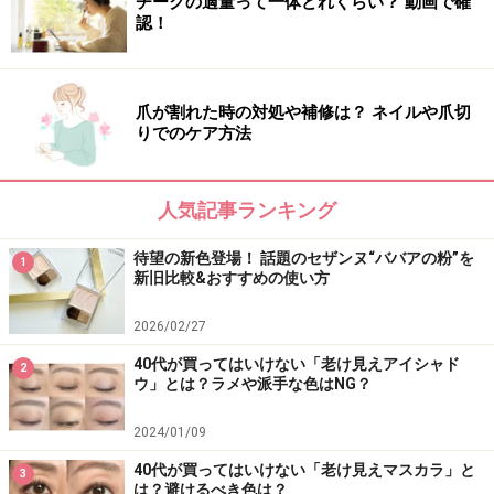
■DATA
チークの適量って一体どれくらい？ 動画で確
認！
ポーラ リンクルショット メディカル セラム
20g 13,500円（税抜）／ポーラ
爪が割れた時の対処や補修は？ ネイルや爪切
5.ビーグレン QuSomeモイスチャーリッチクリーム
りでのケア方法
確かな効果が感じられるはず
人気記事ランキング
美容業界でも愛用者が多いアメリカ発のサイエンスコス
待望の新色登場！ 話題のセザンヌ“ババアの粉”を
1
新旧比較&おすすめの使い方
メ。最先端のテクノロジーによって、日本人の肌に合わ
せて処方設計されています。サイエンスコスメの中でも
2026/02/27
手頃な値段で、費用対効果が高いのが特長です。たるみ
40代が買ってはいけない「老け見えアイシャド
2
やシワ、ほうれい線が気になる方におすすめ。
ウ」とは？ラメや派手な色はNG？
2024/01/09
■DATA
ビーグレン QuSomeモイスチャーリッチクリーム
40代が買ってはいけない「老け見えマスカラ」と
3
は？避けるべき色は？