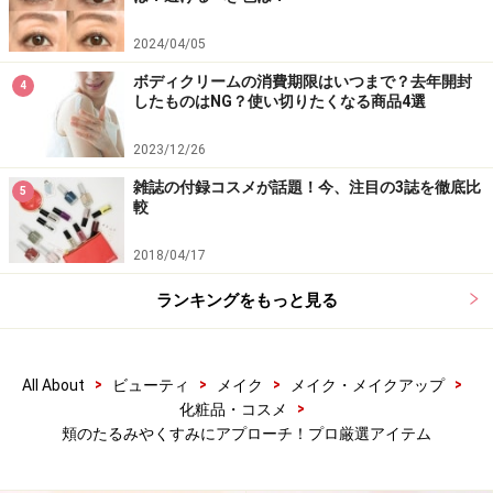
30g 7,560円（税込）／b.glen
2024/04/05
ボディクリームの消費期限はいつまで？去年開封
4
したものはNG？使い切りたくなる商品4選
2023/12/26
雑誌の付録コスメが話題！今、注目の3誌を徹底比
5
較
2018/04/17
ランキングをもっと見る
>
>
>
>
All About
ビューティ
メイク
メイク・メイクアップ
スペシャル＆デイリーで使い分けたいフェ
>
化粧品・コスメ
イスマスク
頬のたるみやくすみにアプローチ！プロ厳選アイテム
6.エトヴォス モイスチャライジングリペアマスク