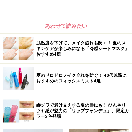
9.【ファンデーション】資生堂 シンクロスキングロー ク
ッションコンパクト
10.【ファンデーション】SUQQU ヌード ウェア リクイド
あわせて読みたい
11.【ドリンク】ポーラグランチャージ キレイの酵素
12.【サプリメント】スピック リポカプセル ビタミンC
肌温度を下げて、メイク崩れも防ぐ！ 夏のス
キンケアが楽しみになる「冷感シートマスク」
おすすめ4選
夏のドロドロメイク崩れを防ぐ！ 40代以降に
おすすめのフィックスミスト4選
縦ジワで老け見えする夏の唇にも！ ひんやり
ツヤ感が魅力の「リップフォンデュ」、限定カ
ラー2色登場