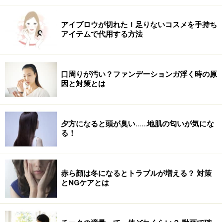
アイブロウが切れた！足りないコスメを手持ち
シワやたるみにアプローチする美容液・ク
アイテムで代用する方法
リーム
4.ポーラ リンクルショット メディカル セラム
口周りが汚い？ファンデーションガ浮く時の原
因と対策とは
シワを改善する美容液は日本初
夕方になると頭が臭い……地肌の匂いが気にな
2017年に発売され、瞬く間に話題となった、日本初のシ
る！
ワを改善する美容液で、その効果は折り紙つき。シワが
気になってきたら、できるだけ早くケアすることで、シ
ワが定着するのを防ぐことができます。2本、3本と継続
赤ら顔は冬になるとトラブルが増える？ 対策
して使うことで目の周りのシワに確かな効果を実感でき
とNGケアとは
るはず。