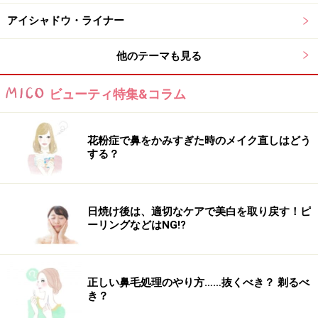
透明感ある美白肌を目指す美容液
アイシャドウ・ライナー
3.SK-II ジェノプティクス スポット エッセンス
他のテーマも見る
ビューティ特集&コラム
使い続けて未来の肌が楽しみに
数ある美白化粧品の中でも、ブランド力も品質も抜群の
花粉症で鼻をかみすぎた時のメイク直しはどう
一品。朝晩使えるので、アグレッシブに美白したい人に
する？
おすすめです。夜塗布して寝ると、翌日の肌のトーンが
上がる即効性も魅力。未来のシミまでケアできるので、
使い続けることで5年後の肌が楽しみに。
日焼け後は、適切なケアで美白を取り戻す！ピ
ーリングなどはNG!?
■DATA
SK-II ジェノプティクス スポット エッセンス
正しい鼻毛処理のやり方……抜くべき？ 剃るべ
30ml 10,500円（税抜）・50ml 15,000円（税抜）／SK-II
き？
＜編集部調べ＞