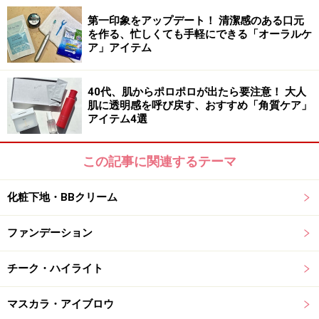
2.キュレル エイジングケアシリーズ 化粧水
第一印象をアップデート！ 清潔感のある口元
を作る、忙しくても手軽にできる「オーラルケ
ア」アイテム
敏感肌用のエイジングケアはレア！
40代、肌からポロポロが出たら要注意！ 大人
いち早く敏感肌用のスキンケアに着目していた花王のキ
肌に透明感を呼び戻す、おすすめ「角質ケア」
ュレルから、エイジングケアができるラインが登場。エ
アイテム4選
イジングケアの成分が刺激になりそうな方でも安心して
使えます。とろっとしたテクスチャーの化粧水でみずみ
この記事に関連するテーマ
ずしいハリに満ちた肌に。
化粧下地・BBクリーム
■DATA
ファンデーション
キュレル エイジングケアシリーズ 化粧水
140ml 2,300円（税抜）／花王
チーク・ハイライト
＜編集部調べ＞
マスカラ・アイブロウ