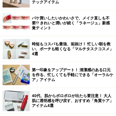
テックアイテム
パケ買いしたいかわいさで、メイク直しも不
要!? きれいと潤いが続く「ラネージュ」新感
覚ティント
時短もコスパも最強、垢抜け！ 忙しい朝を救
い、ポーチも軽くなる「マルチタスクコスメ」
4選
第一印象をアップデート！ 清潔感のある口元
を作る、忙しくても手軽にできる「オーラルケ
ア」アイテム
40代、肌からポロポロが出たら要注意！ 大人
肌に透明感を呼び戻す、おすすめ「角質ケア」
アイテム4選