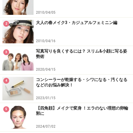
2010/04/05
大人の春メイク3・カジュアルフェミニン編
2
2010/04/16
写真写りを良くするには？ スリム&小顔に写る姿
3
勢術
2020/04/15
コンシーラーが乾燥する・シワになる・汚くなる
4
などのお悩み解決！
2023/01/15
【四角顔】メイクで変身 ！エラのない理想の卵輪
5
郭に
2024/07/02