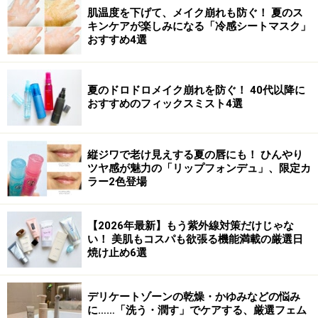
肌温度を下げて、メイク崩れも防ぐ！ 夏のス
キンケアが楽しみになる「冷感シートマスク」
おすすめ4選
夏のドロドロメイク崩れを防ぐ！ 40代以降に
おすすめのフィックスミスト4選
縦ジワで老け見えする夏の唇にも！ ひんやり
ツヤ感が魅力の「リップフォンデュ」、限定カ
ラー2色登場
【2026年最新】もう紫外線対策だけじゃな
い！ 美肌もコスパも欲張る機能満載の厳選日
焼け止め6選
デリケートゾーンの乾燥・かゆみなどの悩み
に……「洗う・潤す」でケアする、厳選フェム