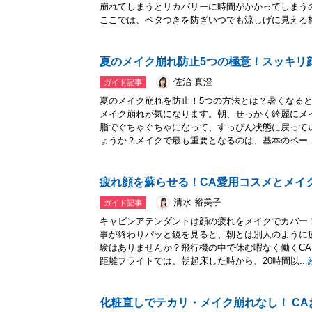
崩れてしまうとリカバリーに時間がかかってしまう
ここでは、ベタつきを防ぎいつでも涼しげに見える梅.
夏のメイク崩れ防止5つの極意！スッキリ
佐治 真澄
ガイド記事
夏のメイク崩れを防止！5つの方法とは？暑くなる
メイク崩れが気になります。朝、せっかく綺麗にメ
脂でぐちゃぐちゃになって、すっぴん状態に戻って
ょうか？メイクで最も重要となるのは、基本のベー..
疲れ顔を蘇らせる！CA愛用コスメとメイ
清水 裕美子
ガイド記事
キャビンアテンダントは顔の疲れをメイクでカバー
事が終わりパッと鏡を見ると、朝とは別人のように
験はありませんか？飛行機の中で休む暇なく働くC
距離フライトでは、朝起床した時から、20時間以...
化粧直しでテカリ・メイク崩れなし！ C