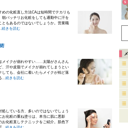
5
すめの化粧直し方法CAは短時間でテカリも
。朝バッチリお化粧をしても通勤中に汗を
こともあるのではないでしょうか。営業職
.
続きを読む
術
はメイクが崩れやすい……太陽がさんさん
ど、汗や皮脂でメイクが崩れてしまうとい
クしても、会社に着いたらメイクが殆ど落
..
続きを読む
対処している方、多いのではないでしょう
にお化粧の重ね塗りは、本当に肌に悪影
のお化粧直しテクニックをご紹介。肌色下
..
続きを読む