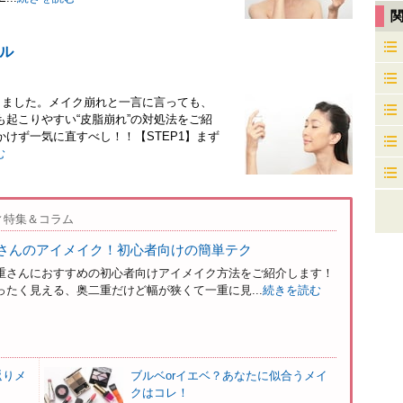
ル
きました。メイク崩れと一言に言っても、
起こりやすい“皮脂崩れ”の対処法をご紹
かけず一気に直すべし！！【STEP1】まず
む
ィ特集＆コラム
さんのアイメイク！初心者向けの簡単テク
重さんにおすすめの初心者向けアイメイク方法をご紹介します！
たく見える、奥二重だけど幅が狭くて一重に見...
続きを読む
返りメ
ブルベorイエベ？あなたに似合うメイ
クはコレ！