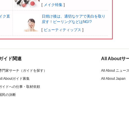
[
メイク特集
]
イク直
日焼け後は、適切なケアで美白を取り
戻す！ピーリングなどはNG!?
[
ビューティティップス
]
ガイド関連
All Abou
専門家サーチ（ガイドを探す）
All About ニュー
All Aboutガイド募集
All About Japan
ガイドへの仕事・取材依頼
国民の決断