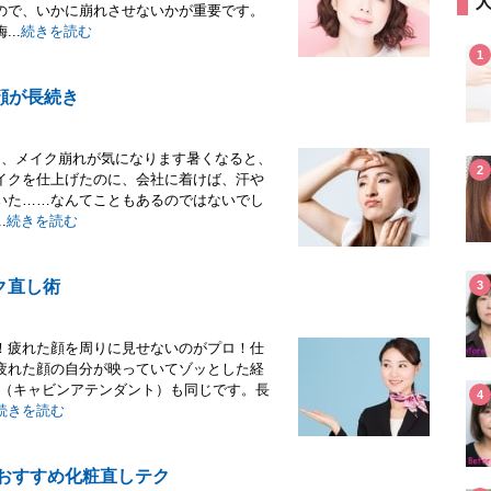
ので、いかに崩れさせないかが重要です。
..
続きを読む
1
顔が長続き
と、メイク崩れが気になります暑くなると、
2
イクを仕上げたのに、会社に着けば、汗や
いた……なんてこともあるのではないでし
.
続きを読む
ク直し術
3
！疲れた顔を周りに見せないのがプロ！仕
疲れた顔の自分が映っていてゾッとした経
A（キャビンアテンダント）も同じです。長
4
続きを読む
Aおすすめ化粧直しテク