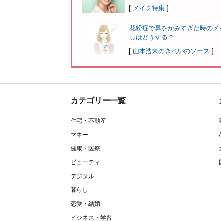
[
メイク特集
]
花粉症で鼻をかみすぎた時のメ
しはどうする？
[
山本浩未のきれいのソース
]
カテゴリー一覧
住宅・不動産
マネー
健康・医療
ビューティ
デジタル
暮らし
恋愛・結婚
ビジネス・学習