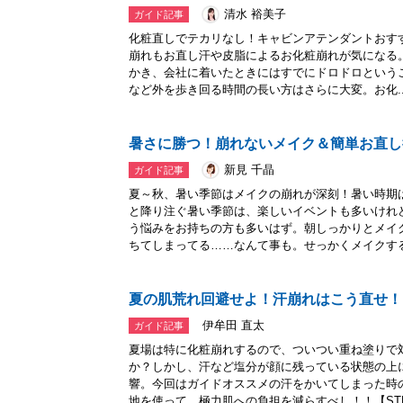
清水 裕美子
ガイド記事
化粧直しでテカリなし！キャビンアテンダントおす
崩れもお直し汗や皮脂によるお化粧崩れが気になる
かき、会社に着いたときにはすでにドロドロという
など外を歩き回る時間の長い方はさらに大変。お化..
暑さに勝つ！崩れないメイク＆簡単お直し
新見 千晶
ガイド記事
夏～秋、暑い季節はメイクの崩れが深刻！暑い時期
と降り注ぐ暑い季節は、楽しいイベントも多いけれ
う悩みをお持ちの方も多いはず。朝しっかりとメイ
ちてしまってる……なんて事も。せっかくメイクする.
夏の肌荒れ回避せよ！汗崩れはこう直せ！
伊牟田 直太
ガイド記事
夏場は特に化粧崩れするので、ついつい重ね塗りで
か？しかし、汗など塩分が顔に残っている状態の上
響。今回はガイドオススメの汗をかいてしまった時
地を使って、極力肌への負担を減らすべし！！【STE.