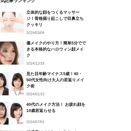
人気記事ランキング
立体的な顔をつくるマッサー
ジ！骨格掘り起こしで目鼻立ち
クッキリ
2024/03/04
傷メイクのやり方！簡単5分でで
きる本格的なハロウィン顔メイ
ク
2024/12/18
見た目年齢マイナス5歳！40・
50代女性向け大人の若返りメイ
ク術
2024/01/10
40代のメイク方法！ お疲れ顔を
10歳若返らせる
2024/07/01