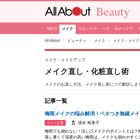
Beauty
MICO
メイク
スキンケア
ヘア
ボディケア
All About
ビューティ
メイク
メイク・メイク
メイク・メイクアップ
メイク直し・化粧直し術
メイクのお直し方法、メイク直し術につて解説しま
記事一覧
梅雨メイクの悩み解消！ベタつき無縁メイ
清水 裕美子
ガイド記事
梅雨でも崩れない！涼しげメイクのポイントとは？
蒸し暑くて湿度の高い梅雨は、メイクも崩れやすく