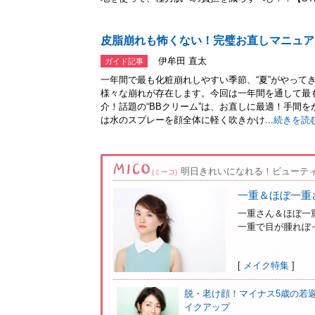
皮脂崩れも怖くない！完璧お直しマニュア
伊牟田 直太
ガイド記事
一年間で最も化粧崩れしやすい季節、“夏”がやって
様々な崩れが存在します。今回は一年間を通して最も
介！話題の“BBクリーム”は、お直しに最適！手間を
は水のスプレーを顔全体に軽く吹きかけ...
続きを読
明日きれいになれる！ビューテ
(ミーコ)
一重＆ほぼ一重
一重さん＆ほぼ一
一重で目が腫れぼっ
[
メイク特集
]
脱・老け顔！マイナス5歳の若
イクアップ