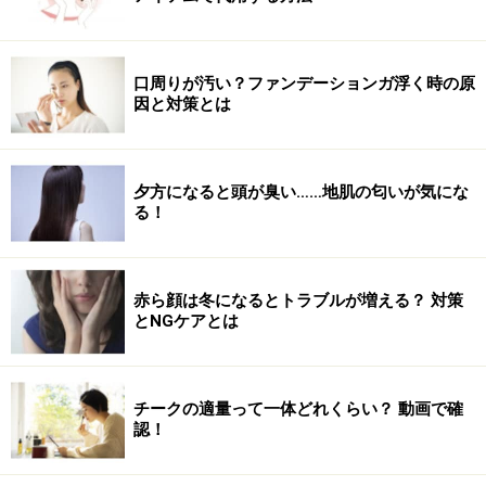
口周りが汚い？ファンデーションガ浮く時の原
因と対策とは
夕方になると頭が臭い……地肌の匂いが気にな
る！
赤ら顔は冬になるとトラブルが増える？ 対策
とNGケアとは
チークの適量って一体どれくらい？ 動画で確
認！