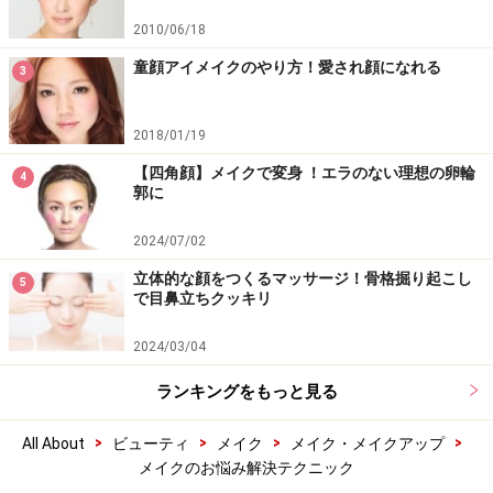
2010/06/18
童顔アイメイクのやり方！愛され顔になれる
3
2018/01/19
【四角顔】メイクで変身 ！エラのない理想の卵輪
4
郭に
2024/07/02
立体的な顔をつくるマッサージ！骨格掘り起こし
5
で目鼻立ちクッキリ
2024/03/04
ランキングをもっと見る
>
>
>
>
All About
ビューティ
メイク
メイク・メイクアップ
メイクのお悩み解決テクニック