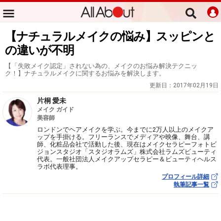
【ナチュラルメイクの悩み】スッピンと
の違いが不明
【「失敗メイク認定」されない為の、メイクのお悩み解決テクニッ
ク！】ナチュラルメイクに関するお悩みを解決します。
更新日：
2017年02月19日
片桐 愛未
メイク ガイド
美容師
ロンドンでヘアメイクを学ぶ。今までに2万人以上のメイクア
ップを手掛ける。フリーランスでメディアや映像、舞台、講
師、化粧品会社で活動した後、現在はメイクセラピーフォトビ
ジョンスタジオ「スタジオラムズ」株式会社ラムズビューティ
代表。一般社団法人メイクアップセラピー＆ビューティヘルス
ラボ代表理事。
プロフィール詳細
執筆記事一覧