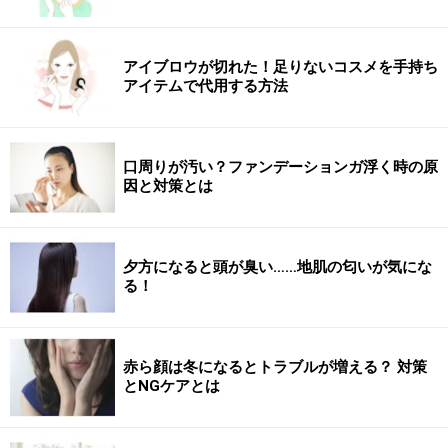
アイブロウが切れた！足りないコスメを手持ち
ナチュラルメイクで清潔感のある美人に
アイテムで代用する方法
使用したコスメ
口周りが汚い？ファンデーションガ浮く時の原
因と対策とは
使用したコスメ
夕方になると頭が臭い……地肌の匂いが気にな
る！
a 計算された発色や質感が、絶妙な肌感を演出。RMK カラーパフォー
マンスチークスEX01 オレンジベージュ（限定）4,500円（税抜き）／
RMK Division
b 色と光のレイヤーで色々な表情を操れる。RMK カラー
赤ら顔は冬になるとトラブルが増える？ 対策
とNGケアとは
パフォーマンスアイズ 02 ブラウン4,500円（税抜き）／RMK.division
c 0,02mmの極細ライナー。マジョリカ マジョルカ ジェルリキッドラ
イナー BK999 950円（税抜き）／
資生堂
d まつ毛をいたわりながら上