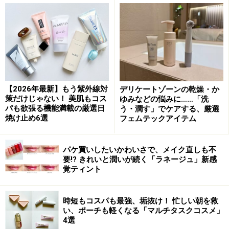
なお、コンシーラーは指で広げるとムラができ、乱反射
してしまう原因にも。肌にのせた後は、スポンジでたた
きこむように均一に塗布しましょう。
【2026年最新】もう紫外線対
デリケートゾーンの乾燥・か
策だけじゃない！ 美肌もコス
ゆみなどの悩みに……「洗
ナチュラルアイメイクのポイント
パも欲張る機能満載の厳選日
う・潤す」でケアする、厳選
焼け止め6選
フェムテックアイテム
「自分のよさを引き出すメイク」＝「ナチュラルメイ
ク」なので、まずは自分のチャームポイントを見つける
パケ買いしたいかわいさで、メイク直しも不
ことが先決ですが、今回は一重・二重問わず挑戦しやす
要!? きれいと潤いが続く「ラネージュ」新感
い瞳がきれいに見えるメイクを伝授！
覚ティント
時短もコスパも最強、垢抜け！ 忙しい朝を救
まぶたに奥行きを出して瞳をキレイに！
い、ポーチも軽くなる「マルチタスクコスメ」
4選