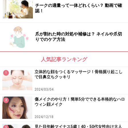
チークの適量って一体どれくらい？ 動画で確
向きカールを演出。インテグレート マツイクガールズラッシュ（おて
認！
んばカール）BK999 1,200円（税抜き・編集部調べ）／資生堂 e RMK
イレジスティブル ブライトリップス EX-06 3,000円（税抜き）／RMK
Division
爪が割れた時の対処や補修は？ ネイルや爪切
りでのケア方法
人気記事ランキング
立体的な顔をつくるマッサージ！骨格掘り起こし
1
で目鼻立ちクッキリ
2024/03/04
傷メイクのやり方！簡単5分でできる本格的なハロ
2
ウィン顔メイク
2024/12/18
見た目年齢マイナス5歳！40・50代女性向け大人
3