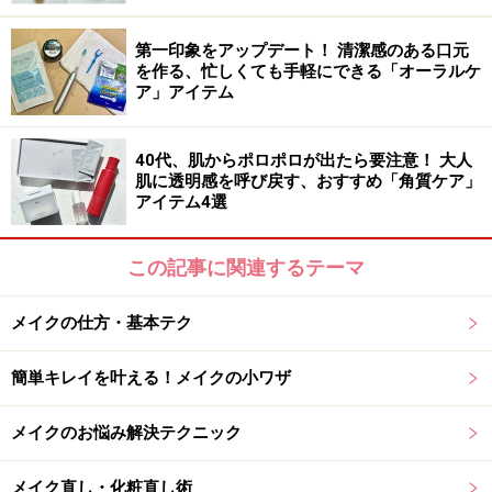
1：白目をきれいに見せる
第一印象をアップデート！ 清潔感のある口元
白目を強調するために、漆黒のアイライナーをまつ毛の
を作る、忙しくても手軽にできる「オーラルケ
キワに引きます。そして、黒目の上の部分（A）は太め
ア」アイテム
に引きます。マスカラも、上下ともに黒目の部分は、重
ね塗りをしましょう。
40代、肌からポロポロが出たら要注意！ 大人
肌に透明感を呼び戻す、おすすめ「角質ケア」
アイテム4選
2：まぶたに奥行きを出す
まぶた全体（B）にベージュ系のアイシャドウを広げま
この記事に関連するテーマ
す。アイホールの外側のフチの部分（C）は、やや濃く
のばし、アイラインを入れるような感覚で目尻よりも長
メイクの仕方・基本テク
めに広げます。
C部分の線は目の際、目尻にくの字にかえる。なぜなら
簡単キレイを叶える！メイクの小ワザ
目は球体だから。目尻のアイホールと目尻際をくの字で
す。
メイクのお悩み解決テクニック
メイク直し・化粧直し術