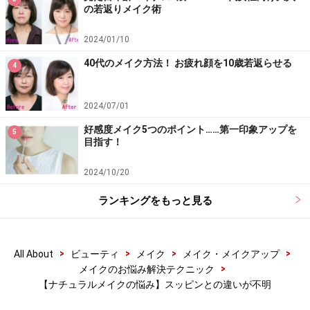
関連記事一覧
の若返りメイク術
Vol.1【眉毛の悩み】上手く描けない！太さも形もガタガ
2024/01/10
タ
40代のメイク方法！ お疲れ顔を10歳若返らせる
4
Vol.2【赤リップの悩み】唇だけ浮いてケバく見える
2024/07/01
Vol.3【ファンデの悩み】色選びが分からない！即テカ
好感度メイク5つのポイント……第一印象アップを
る！
5
目指す！
Vol.4【ナチュラルメイクの悩み】スッピンとの違いが不
2024/10/20
明
ランキングをもっと見る
Vol.5【流行メイクの悩み】カラーレスアイメイクって
何!?
Vol.6【派手色アイカラーの悩み】赤シャドウが似合わな
>
>
>
>
All About
ビューティ
メイク
メイク・メイクアップ
い
>
メイクのお悩み解決テクニック
【ナチュラルメイクの悩み】スッピンとの違いが不明
Vol.7【アイラインの悩み】上手に描けない！色落ちす