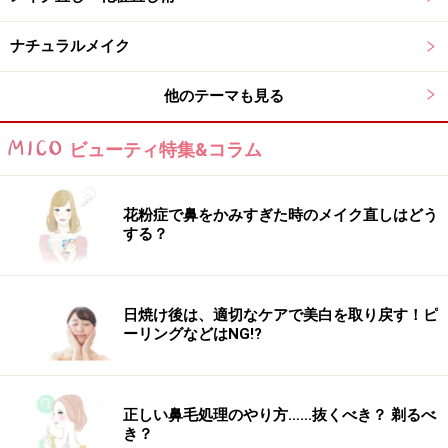
ナチュラルメイク
他のテーマも見る
ビューティ特集&コラム
花粉症で鼻をかみすぎた時のメイク直しはどう
する？
これが正解！ナチュラルメイク
日焼け後は、適切なケアで美白を取り戻す！ピ
ーリングなどはNG!?
色をあまり使っていないにも関わらず、ハイライト＆瞳
をきれいに見せるアイメイクのおかげで、清潔感のある
美人に。
正しい鼻毛処理のやり方……抜くべき？ 剃るべ
き？