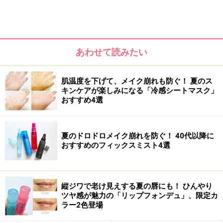
あわせて読みたい
ナチュラルメイクは美肌が命！ハイライト
でパッと華やかに
肌温度を下げて、メイク崩れも防ぐ！ 夏のス
キンケアが楽しみになる「冷感シートマスク」
おすすめ4選
くすみがちな部分は、明るくカバー
夏のドロドロメイク崩れを防ぐ！ 40代以降に
影ができやすい部分に明るさをプラスするのが、ハイラ
おすすめのフィックスミスト4選
イトの役目。明るめのコンシーラーを使って、この部分
を明るくすると立体感と華やかさがアップ！
クマが気になる目の下のAと、くすみがちなBに塗布しま
縦ジワで老け見えする夏の唇にも！ ひんやり
ツヤ感が魅力の「リップフォンデュ」、限定カ
す。Bに「山型」に入れると口角がきゅっと上がって見
ラー2色登場
えます。