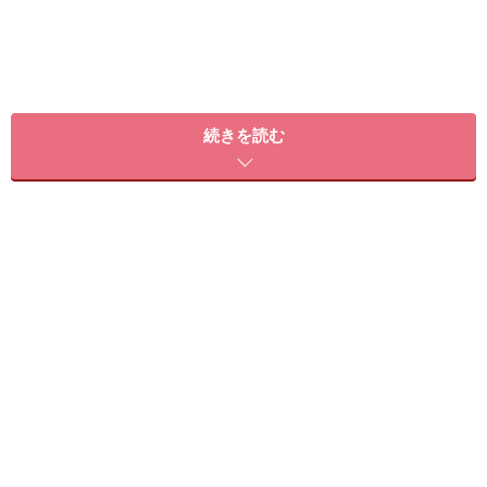
ナチュラルメイクの失敗あるある
続きを読む
ナチュラルを意識しすぎて、ほぼスッピンと変わらない
色ものを排除したら「疲れてるの？」と言われた
どうやっても「盛りすぎメイク」になってしまう