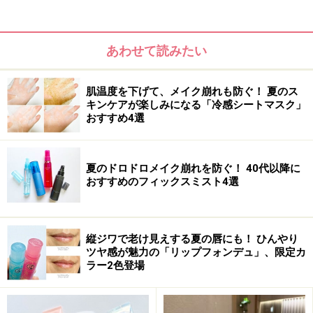
顔に立体感を与え、華やかに見せてくれるハイライト。
光でトラブルをカムフラージュしてくれる効果も期待で
あわせて読みたい
きるため、メイク直しの際にぜひとも取り入れたいアイ
テムです。しかし、疲れてくすんできた肌にハイライト
肌温度を下げて、メイク崩れも防ぐ！ 夏のス
をのせると、うまく馴染まずにそこだけ白浮きして不自
キンケアが楽しみになる「冷感シートマスク」
おすすめ4選
然に見えてしまうことも。
夏のドロドロメイク崩れを防ぐ！ 40代以降に
おすすめのフィックスミスト4選
縦ジワで老け見えする夏の唇にも！ ひんやり
ツヤ感が魅力の「リップフォンデュ」、限定カ
ラー2色登場