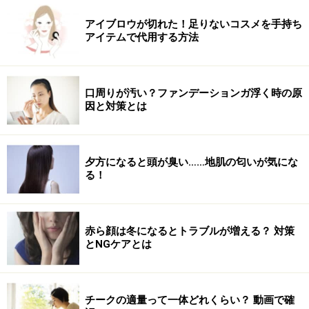
キャビンアテンダントのメイクポーチに必ず1つ入って
いるのではないかというくらい所持率が高いのが、IPSA
アイブロウが切れた！足りないコスメを手持ち
アイテムで代用する方法
のフェイスカラー デザイニングパレット。
チーク、ハイライト、肌色のパウダー、ブラウン系のシ
口周りが汚い？ファンデーションガ浮く時の原
ャドウの4色が入っているのですが、色味が統一されて
因と対策とは
いるのでチグハグにならないのが嬉しいところ。
特に人気のカラーPK101はハイライトもほんのりピンク
夕方になると頭が臭い……地肌の匂いが気にな
る！
寄りの色味なので、チークとの相性もバッチリ。
さらにチークは頬だけではなく、ブラシに余った分を耳
赤ら顔は冬になるとトラブルが増える？ 対策
たぶや顎先にも付けてあげると、横顔も明るく見えるの
とNGケアとは
でおすすめです。
■商品情報
チークの適量って一体どれくらい？ 動画で確