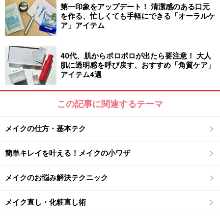
■商品情報
第一印象をアップデート！ 清潔感のある口元
M・A・C
ミネラライズ スキンフィニッシュ ソフト&
を作る、忙しくても手軽にできる「オーラルケ
ア」アイテム
ジェントル 4200円（税別）
40代、肌からポロポロが出たら要注意！ 大人
肌に透明感を呼び戻す、おすすめ「角質ケア」
アイテム4選
湧き出るような血色感を生み出すチークテ
ク
この記事に関連するテーマ
顔色を良く見せ、表情を明るく見せてくれるチーク。明
メイクの仕方・基本テク
るさと好感度が大切なCAにとって欠かせないアイテムで
もあります。
簡単キレイを叶える！メイクの小ワザ
メイク直しの際も必ずチークをひとはけして明るさを補
メイクのお悩み解決テクニック
充。ここまでは普通ですが、その際にぜひプラスしたい
ひと手間が。
メイク直し・化粧直し術