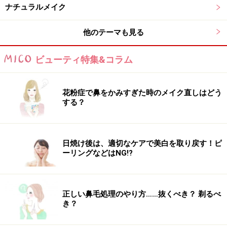
それはチークの上にハイライトをサッとのせること。
ナチュラルメイク
他のテーマも見る
いかにもチークを塗りましたという感じを和らげ、肌か
ら湧き出るようなツヤ感を表現することができます。こ
ビューティ特集&コラム
の時に使用するハイライトはチークと馴染みの良いピン
ク系のものがおすすめ。
花粉症で鼻をかみすぎた時のメイク直しはどう
する？
CAのメイクポーチに必ず1つ入っているチ
日焼け後は、適切なケアで美白を取り戻す！ピ
ーク
ーリングなどはNG!?
IPSA フェイスカラー デザイニング パレット PK101
正しい鼻毛処理のやり方……抜くべき？ 剃るべ
き？