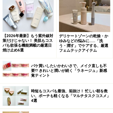
M・A・C ミネラライズ スキンフィニッシュ ソフト&ジェン
トル
【2026年最新】もう紫外線対
デリケートゾーンの乾燥・か
策だけじゃない！ 美肌もコス
ゆみなどの悩みに……「洗
そんなときにおすすめなのが、ベージュやブラウン系の
パも欲張る機能満載の厳選日
う・潤す」でケアする、厳選
肌馴染みの良いハイライト。M・A・Cのミネラライズ ス
焼け止め6選
フェムテックアイテム
キンフィニッシュ「ソフト&ジェントル」は、見た目は
ブラウンなのに肌にのせると自然に馴染み、ツヤのある
パケ買いしたいかわいさで、メイク直しも不
要!? きれいと潤いが続く「ラネージュ」新感
発光肌に導いてくれます。キャビンアテンダントの間で
覚ティント
も「それどこの？」と聞かれるくらい評価が高いそう。
時短もコスパも最強、垢抜け！ 忙しい朝を救
ブルー系やパープル系の透明感の高いハイライトだと浮
い、ポーチも軽くなる「マルチタスクコスメ」
いてしまうという肌色の方にもおすすめです。
4選