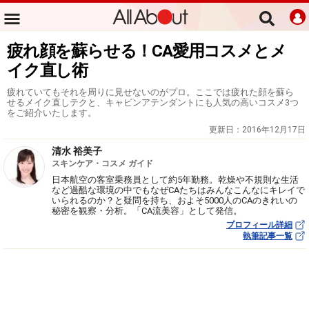
疲れ顔を蘇らせる！CA愛用コスメとメ
イク直し術
疲れていてもそれを周りに見せないのがプロ。ここでは疲れた顔を蘇ら
せるメイク直しテクと、キャビンアテンダントにも人気の高いコスメ3つ
をご紹介いたします。
更新日：
2016年12月17日
清水 裕美子
スキンケア・コスメ ガイド
日本航空の客室乗務員として約5年勤務。乾燥や不規則な生活
など過酷な環境の中でもなぜCAたちはみんなこんなにキレイで
いられるのか？と疑問を持ち、およそ5000人のCAのきれいの
秘密を観察・分析。「CA流美容」として発信。
プロフィール詳細
執筆記事一覧