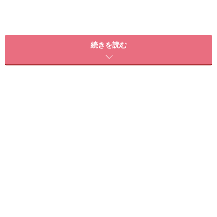
続きを読む
ここでは、そんなキャビンアテンダント達にも人気の高
いコスメと疲れた顔をパッと蘇らせるためのおすすめテ
クをご紹介いたします。
ハイライトは敢えてブラウンを選ぶ!?