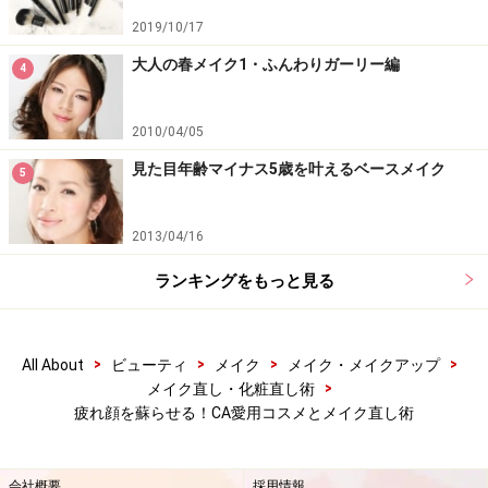
たっぷり保湿されている唇はツヤツヤでシワも目立ちに
2019/10/17
くいですが、夕方になり乾燥してくるにつれて縦ジワが
気になることも。 縦ジワがあると一気に老けた印象に見
大人の春メイク1・ふんわりガーリー編
4
えてしまいます。
2010/04/05
口紅だけだとシワの部分の色ムラが目立ちやすいので、
見た目年齢マイナス5歳を叶えるベースメイク
5
メイク直しの際には必ず上からリップグロスなどを重ね
てツヤでコーティングしシワを目立たなくすることがポ
2013/04/16
イントです。
ランキングをもっと見る
>
>
>
>
All About
ビューティ
メイク
メイク・メイクアップ
オイルティントリップでベタつきなくうる
>
メイク直し・化粧直し術
おう
疲れ顔を蘇らせる！CA愛用コスメとメイク直し術
会社概要
採用情報