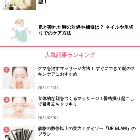
IPSA
フェイスカラー デザイニングパレット PK101
認！
5000円（税別）
爪が割れた時の対処や補修は？ ネイルや爪切
りでのケア方法
人気記事ランキング
クマを消すマッサージ方法！ すぐにできて朝のス
1
キンケアにおすすめ
2024/12/31
立体的な顔をつくるマッサージ！骨格掘り起こし
2
で目鼻立ちクッキリ
2024/03/04
唇のシワは保湿とツヤでダブルアプローチ
価格の数倍以上の実力！ダイソー『UR GLAM』の
3
ブラシ