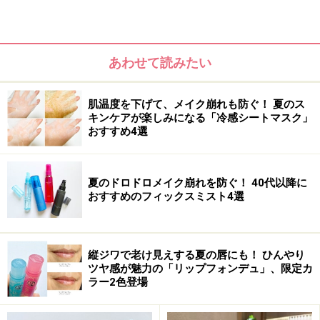
あわせて読みたい
肌温度を下げて、メイク崩れも防ぐ！ 夏のス
キンケアが楽しみになる「冷感シートマスク」
おすすめ4選
崩れにくくするには、とにかくベースメイクを薄くする
夏のドロドロメイク崩れを防ぐ！ 40代以降に
おすすめのフィックスミスト4選
事が肝心。そうすれば、もし崩れた時でも、ドロドロに
ならずに見た目もキレイです。
縦ジワで老け見えする夏の唇にも！ ひんやり
いつものスキンケア後に、日焼け止め入りの下地を塗
ツヤ感が魅力の「リップフォンデュ」、限定カ
り、リキッドファンデーション、もしくは、パウダリー
ラー2色登場
ファンデーションを塗ります。目の周りにはコンシーラ
を使用して、ファンデーションは極力薄く仕上げましょ