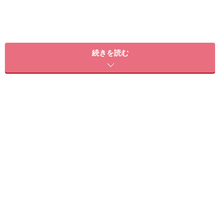
せっかくメイクするなら、長時間キレイをキープさせた
いですよね。
続きを読む
今日は私が暑い屋外のロケで、モデルさんや女優さんに
メイクする際の、崩れにくいメイクテクニック＆お直し
術をお伝えします！
1「ベースメイクは薄く！」が鉄則
ベースメイクを濃くすると、土台が崩れやすくなってし
まうので、その後にポイントメイクをしてもすぐに崩れ
てしまいます。