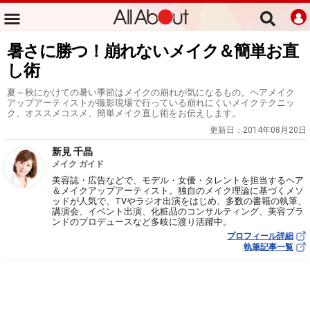
暑さに勝つ！崩れないメイク＆簡単お直
し術
夏～秋にかけての暑い季節はメイクの崩れが気になるもの。ヘアメイク
アップアーティストが撮影現場で行っている崩れにくいメイクテクニッ
ク、オススメコスメ、簡単メイク直し術をお伝えします。
更新日：
2014年08月20日
新見 千晶
メイク ガイド
美容誌・広告などで、モデル・女優・タレントを担当するヘア
＆メイクアップアーティスト。独自のメイク理論に基づくメソ
ッドが人気で、TVやラジオ出演をはじめ、多数の書籍の執筆、
講演会、イベント出演、化粧品のコンサルティング、美容ブラ
ンドのプロデュースなど多岐に渡り活躍中。
プロフィール詳細
執筆記事一覧