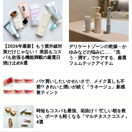
う。
リキッドファンデーションの場合、最後のお粉は顔全体
につけずにテカリやすいTゾーン、鼻の周り、顎先だけ
にしましょう。
【2026年最新】もう紫外線対
デリケートゾーンの乾燥・か
■ガイドオススメの崩れにくい下地＆ファンデーション
策だけじゃない！ 美肌もコス
ゆみなどの悩みに……「洗
パも欲張る機能満載の厳選日
う・潤す」でケアする、厳選
焼け止め6選
フェムテックアイテム
za ミネラルジェルUV
パケ買いしたいかわいさで、メイク直しも不
要!? きれいと潤いが続く「ラネージュ」新感
【下地】
覚ティント
Za ミネラルジェルUV
40ml 1200円
時短もコスパも最強、垢抜け！ 忙しい朝を救
い、ポーチも軽くなる「マルチタスクコスメ」
http://www.za-
4選
cosmetics.jp/product/base_makeup/mineral_gel_uv.html