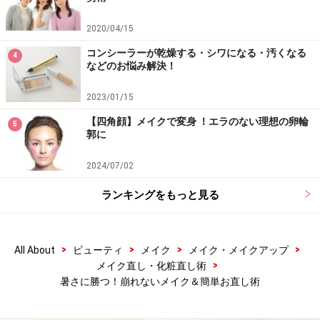
2020/04/15
■ガイドオススメのコスメ
コンシーラーが乾燥する・シワになる・汚くなる
4
などのお悩み解決！
ジェリーアイカラー N
2023/01/15
ジルスチュアート ジェリーアイカラーN 002
【四角顔】メイクで変身 ！エラのない理想の卵輪
5
郭に
2200円
http://www.eshop.jillstuart-beauty.com/ItemDetail?
2024/07/02
cmId=888
ランキングをもっと見る
>
>
>
>
All About
ビューティ
メイク
メイク・メイクアップ
>
メイク直し・化粧直し術
ラスティングアイライナー
暑さに勝つ！崩れないメイク＆簡単お直し術
Kパレット ラスティングアイライナー ０３ブラウ