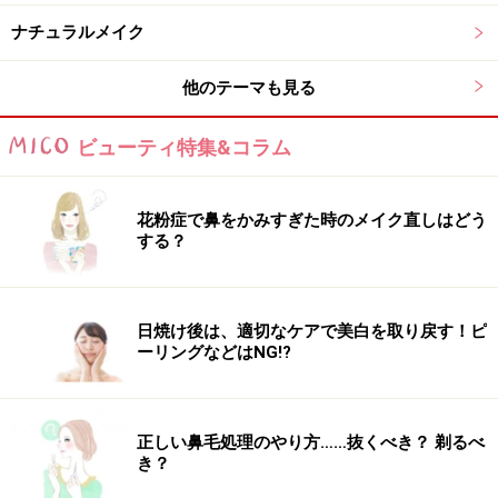
ナチュラルメイク
ザ・ライトバルブ UV コンパクト ファンデーション
シュウエムラ ザ・ライトバルブ UV コンパクト ファン
他のテーマも見る
デーション
6000円
ビューティ特集&コラム
http://www.shuuemura.jp/?
p_id=MFD016&zenid=vbf9qsb0kh54q7pficm42avo21
花粉症で鼻をかみすぎた時のメイク直しはどう
する？
日焼け後は、適切なケアで美白を取り戻す！ピ
ーリングなどはNG!?
２ カバーしたい部分は「ナチュラルコン
シーラー」で
１でベースメイクを薄く、と書きましたが目の下のクマ
正しい鼻毛処理のやり方……抜くべき？ 剃るべ
き？
はファンデーションだけではカバーできない事もありま
す。そんな時はナチュラルな仕上がりのコンシーラを使