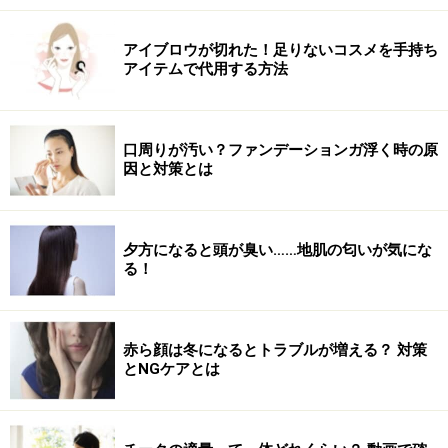
用しましょう。
アイブロウが切れた！足りないコスメを手持ち
アイテムで代用する方法
5 イン 1 BB クリーム アイシャドウ
口周りが汚い？ファンデーションガ浮く時の原
因と対策とは
■ガイドのオススはこちら
ベアミネラル 5 イン 1 BB クリーム アイシャドウ
3000円
夕方になると頭が臭い……地肌の匂いが気にな
http://www.bareminerals.jp/eye/5in1.html
る！
UV効果やスキンケア効果もあるクリームアイシャドウな
のですが、目の下に塗るとコンシーラにも！シワっぽく
赤ら顔は冬になるとトラブルが増える？ 対策
とNGケアとは
ならず、キレイにカバーして、目元を明るくしてくれま
す。そして何より汗に強く、崩れにくい！