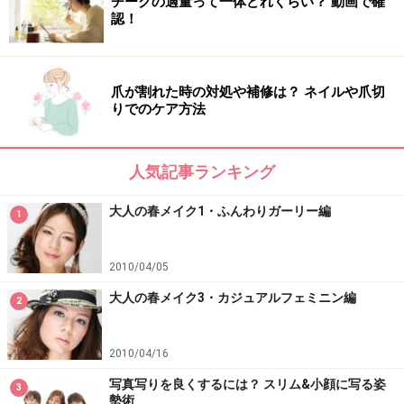
チークの適量って一体どれくらい？ 動画で確
認！
３ アイメイクは「クリームシャドウ×ペン
シルアイライナーのW使い」
クリームアイシャドウを指でポンポンとアイホール全体
爪が割れた時の対処や補修は？ ネイルや爪切
りでのケア方法
に塗ったら、ウォータープルーフのペンシルアイライナ
ーで目のキワに少し太めにアイラインを引き、綿棒で上
方向にぼかします。
人気記事ランキング
こうすると、まぶたにぴたっと密着し崩れにくくなる上
大人の春メイク1・ふんわりガーリー編
に、グラデーションの効果で目がさらに大きく見えま
1
す。
2010/04/05
ナチュラルメイクならこれだけで充分ですが、もっと目
大人の春メイク3・カジュアルフェミニン編
2
をぱっちりさせたいという方は、ペン先が細いリキッド
アイライナーで、まつ毛とまつ毛の間を埋める様な感じ
2010/04/16
で、黒目の上にだけ細くラインを入れましょう。こうす
写真写りを良くするには？ スリム&小顔に写る姿
3
ると黒目がぐっと強調され、さらに印象的な瞳に。
勢術