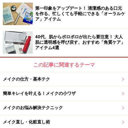
第一印象をアップデート！ 清潔感のある口元
を作る、忙しくても手軽にできる「オーラルケ
ア」アイテム
40代、肌からポロポロが出たら要注意！ 大人
THREE フローレスエシリアル フルイド ファンデーション
肌に透明感を呼び戻す、おすすめ「角質ケア」
アイテム4選
【リキッドファンデーション】
THREE フローレスエシリアル フルイド ファンデーショ
この記事に関連するテーマ
ン
30ml 5000円
メイクの仕方・基本テク
http://www.threecosmetics.com/brand/basemake/found
ation/flawless_ethereal_fluid_foundation/
簡単キレイを叶える！メイクの小ワザ
メイクのお悩み解決テクニック
【パウダリーファンデーション】
メイク直し・化粧直し術