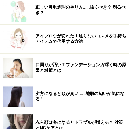
暑い日にうれしい“ひんやり”とした使用感
正しい鼻毛処理のやり方……抜くべき？ 剃るべ
き？
涼しげなパッケージも魅力！
そして最大の魅力が、塗った瞬間に感じる“ひんやり
アイブロウが切れた！足りないコスメを手持ち
感”。暑い日のメイクでは、重たい質感のリップを負担に
アイテムで代用する方法
感じることもありますが、こちらは清涼感のある使い心
地で、気分までリフレッシュできそうです。なお、筆者
は、アイシーブルーの方がよりひんやりするように感じ
口周りが汚い？ファンデーションガ浮く時の原
因と対策とは
ました。
軽やかなツヤ感と清涼感を同時に楽しめるため、バッグ
に入れておけば外出先での乾燥対策やメイク直しにも活
夕方になると頭が臭い……地肌の匂いが気にな
る！
躍してくれそうです。乾燥しやすい夏の唇をいたわりな
がら、涼しげな印象のリップメイクを楽しみたい人は、
ぜひチェックしてみてください。
赤ら顔は冬になるとトラブルが増える？ 対策
とNGケアとは