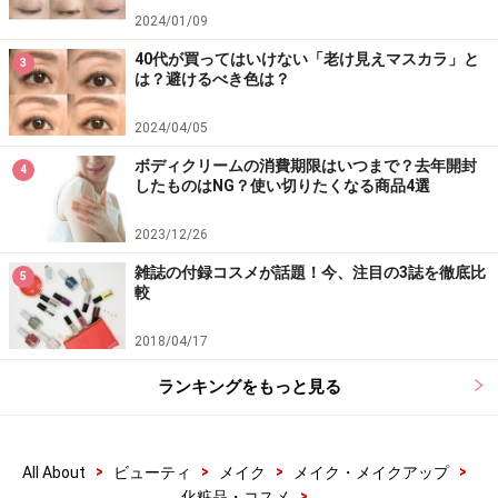
2024/01/09
40代が買ってはいけない「老け見えマスカラ」と
3
は？避けるべき色は？
2024/04/05
ボディクリームの消費期限はいつまで？去年開封
4
したものはNG？使い切りたくなる商品4選
2023/12/26
雑誌の付録コスメが話題！今、注目の3誌を徹底比
5
較
2018/04/17
ランキングをもっと見る
>
>
>
>
All About
ビューティ
メイク
メイク・メイクアップ
>
化粧品・コスメ