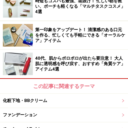
時短もコスパも最強、垢抜け！ 忙しい朝を救
い、ポーチも軽くなる「マルチタスクコスメ」
リップフォンデュ
4選
限定2色（左：アイシーブルー、右：アイシーピンク）
各オープン価格 2026年6月20日限定発売
第一印象をアップデート！ 清潔感のある口元
を作る、忙しくても手軽にできる「オーラルケ
どちらも発色を楽しむというより、唇にツヤや透明感を
ア」アイテム
プラスするタイプなので、大人のナチュラルメイクにも
取り入れやすいカラーとなっています。
40代、肌からポロポロが出たら要注意！ 大人
肌に透明感を呼び戻す、おすすめ「角質ケア」
「アイシーブルー」
は、ブルーの偏光パールを配合した
アイテム4選
クリアカラー。
この記事に関連するテーマ
ラメが入っていて透明感がアップするアイシーブルー
化粧下地・BBクリーム
唇にのせると色味は控えめですが、角度によってブルー
ラメがきらめき、透明感のある印象に仕上げてくれま
ファンデーション
す。いつものリップに重ねるだけで、夏らしい軽やかな