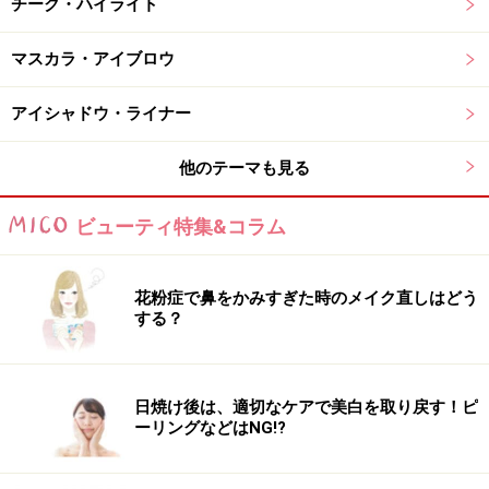
ニュアンスを楽しめるのが魅力です。最近注目されてい
チーク・ハイライト
る透明感メイクや、涼しげなツヤ肌メイクとも相性のよ
マスカラ・アイブロウ
いカラーといえるでしょう。
「アイシーピンク」
は、透け感のあるクリアピンクカラ
アイシャドウ・ライナー
ー。
他のテーマも見る
ほんのり血色感アップのアイシーピンク
ビューティ特集&コラム
唇本来の色を生かしながら、ほんのり血色感をプラスし
てくれるため、顔色を明るく見せたいときにもおすすめ
花粉症で鼻をかみすぎた時のメイク直しはどう
です。単品でナチュラルに仕上げるのはもちろん、手持
する？
ちの口紅の上から重ねれば、ツヤ感をプラスするトップ
コートのような使い方もできます。派手なカラーより
も、自然な美しさを引き立てるリップを好む大人世代に
日焼け後は、適切なケアで美白を取り戻す！ピ
ーリングなどはNG!?
も取り入れやすいカラーです。