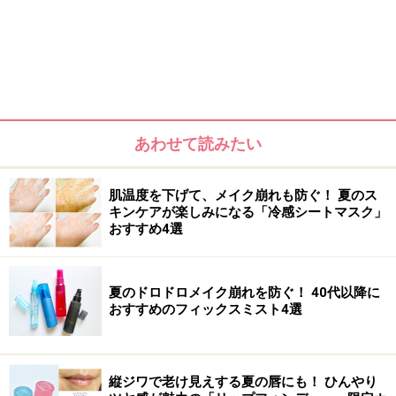
あわせて読みたい
とろけるような使用感と、ぷるんとしたツヤ感で人気を
肌温度を下げて、メイク崩れも防ぐ！ 夏のス
キンケアが楽しみになる「冷感シートマスク」
集める「リップフォンデュ」シリーズ。その魅力は、名
おすすめ4選
前の通り“フォンデュ”のようにとろけてなじむ使用感で
す。唇の温度でやわらかく広がり、厚みのあるツヤ膜を
形成。乾燥による縦ジワを目立ちにくく見せ、ふっくら
夏のドロドロメイク崩れを防ぐ！ 40代以降に
おすすめのフィックスミスト4選
とした印象の唇に仕上げます。
また、美容液オイルのような滑らかな処方を採用してい
縦ジワで老け見えする夏の唇にも！ ひんやり
るため、やわらかな質感のリップを保護するダイヤルロ