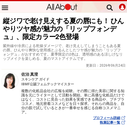
縦ジワで老け見えする夏の唇にも！ ひん
やりツヤ感が魅力の「リップフォンデ
ュ」、限定カラー2色登場
紫外線や冷房による乾燥ダメージで、老け見えしてしまうこともある夏
の唇。ひんやり爽快な使用感とぷるんとしたツヤ感が魅力の「リップフ
ォンデュ」がおすすめです。夏季限定の2色は、透明感のある涼しげなリ
ップメイクを楽しめる、夏のマストアイテムです。
更新日：
2026年06月24日
佐治 真澄
スキンケア ガイド
IBMF公認フェムテックマイスター
複数の化粧品会社の広報を経験。その際に得た美容に関する知
識を元にライターとして活動を開始。単に高価な化粧品だけで
はなく、コストに見合った効果を実感できる商品や、プチプラ
コスメ、地元密着コスメなどを日々探求。それらの商品を、自
分の肌で試しているときが一番幸せを感じる自称コスメマニ
ア。
プロフィール詳細
執筆記事一覧