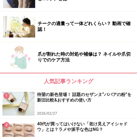
※記事内容は執筆時点のものです。最新の内容をご確認くださ
い。
※個人の体質、また、誤った方法による実践に起因して肌荒れや
不調を引き起こす場合があります。実践の際には、必ず自身の体
チークの適量って一体どれくらい？ 動画で確
質及び健康状態を十分に考慮し、正しい方法で行ってください。
認！
また、全ての方への有効性を保証するものではありません。
【編集部おすすめの購入サイト】
爪が割れた時の対処や補修は？ ネイルや爪切
りでのケア方法
Amazonで化粧品・コスメをチェック！
人気記事ランキング
楽天市場で人気のコスメをチェック！
待望の新色登場！ 話題のセザンヌ“ババアの粉”を
1
新旧比較&おすすめの使い方
2026/02/27
40代が買ってはいけない「老け見えアイシャド
2
ウ」とは？ラメや派手な色はNG？