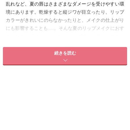
乱れなど、夏の唇はさまざまなダメージを受けやすい環
境にあります。乾燥すると縦ジワが目立ったり、リップ
カラーがきれいにのらなかったりと、メイクの仕上がり
にも影響することも……。そんな夏のリップメイクにおす
すめなのが「メンソレータム リップフォンデュ」のクー
ルタイプ。今回は、6月20日に夏季限定で発売した「メ
ンソレータム リップフォンデュ」の2色をご紹介しま
続きを読む
す。
「リップフォンデュ」が大人女性から支持
される理由
とろけてなじむ使用感が魅力のリップフォンデュ