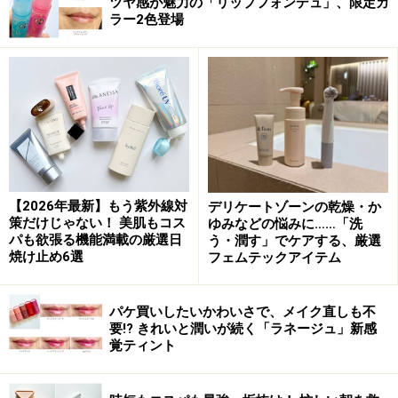
ツヤ感が魅力の「リップフォンデュ」、限定カ
ック式容器を採用。とろける質感と使いやすさを両立し
ラー2色登場
ているのもうれしいポイントです。ただし、出し過ぎに
は要注意。
2024年7月にベビーピンクなど3色を発売し、瞬く間に大
ヒット！ 現在では全5色がラインアップされています。
しっかり発色する口紅とは異なり、リップケア感覚で使
えるカラーリップとして幅広い世代から支持されていま
【2026年最新】もう紫外線対
デリケートゾーンの乾燥・か
す。
策だけじゃない！ 美肌もコス
ゆみなどの悩みに……「洗
パも欲張る機能満載の厳選日
う・潤す」でケアする、厳選
焼け止め6選
フェムテックアイテム
夏限定カラーは“涼しげなニュアンス”がポ
イント
パケ買いしたいかわいさで、メイク直しも不
今回発売の限定色は、暑い季節に似合う涼しげな2色。
要!? きれいと潤いが続く「ラネージュ」新感
覚ティント
塗るたびクール感が感じられるので夏のマストアイテムに！