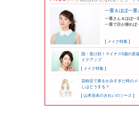
(ミーコ)
一重＆ほぼ一重
一重さん＆ほぼ一
一重で目が腫れぼっ
[
メイク特集
]
脱・老け顔！マイナス5歳の若
イクアップ
[
メイク特集
]
花粉症で鼻をかみすぎた時のメ
しはどうする？
[
山本浩未のきれいのソース
]