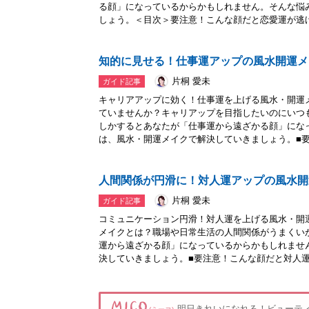
る顔」になっているからかもしれません。そんな悩
しょう。＜目次＞要注意！こんな顔だと恋愛運が逃げ.
知的に見せる！仕事運アップの風水開運メ
片桐 愛未
ガイド記事
キャリアアップに効く！仕事運を上げる風水・開運
ていませんか？キャリアップを目指したいのにいつ
しかするとあなたが「仕事運から遠ざかる顔」にな
は、風水・開運メイクで解決していきましょう。■要.
人間関係が円滑に！対人運アップの風水開
片桐 愛未
ガイド記事
コミュニケーション円滑！対人運を上げる風水・開
メイクとは？職場や日常生活の人間関係がうまくい
運から遠ざかる顔」になっているからかもしれませ
決していきましょう。■要注意！こんな顔だと対人運.
明日きれいになれる！ビューテ