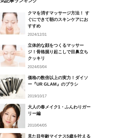
人気記事ランキング
クマを消すマッサージ方法！ す
ぐにできて朝のスキンケアにお
すすめ
2024/12/31
立体的な顔をつくるマッサー
ジ！骨格掘り起こしで目鼻立ち
クッキリ
2024/03/04
価格の数倍以上の実力！ダイソ
ー『UR GLAM』のブラシ
2019/10/17
大人の春メイク1・ふんわりガー
リー編
2010/04/05
見た目年齢マイナス5歳を叶える