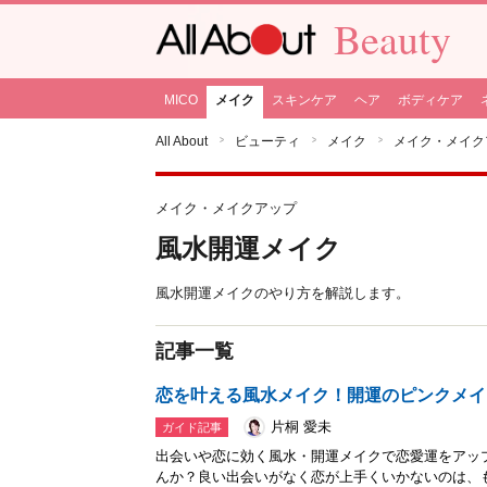
Beauty
MICO
メイク
スキンケア
ヘア
ボディケア
All About
ビューティ
メイク
メイク・メイク
メイク・メイクアップ
風水開運メイク
風水開運メイクのやり方を解説します。
記事一覧
恋を叶える風水メイク！開運のピンクメイ
片桐 愛未
ガイド記事
出会いや恋に効く風水・開運メイクで恋愛運をアッ
んか？良い出会いがなく恋が上手くいかないのは、