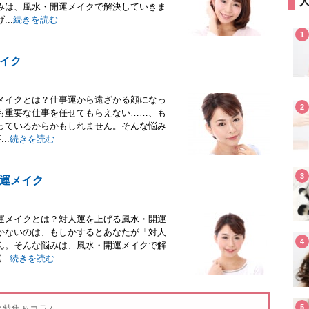
みは、風水・開運メイクで解決していきま
..
続きを読む
1
イク
メイクとは？仕事運から遠ざかる顔になっ
2
も重要な仕事を任せてもらえない……、も
っているからかもしれません。そんな悩み
..
続きを読む
3
運メイク
運メイクとは？対人運を上げる風水・開運
かないのは、もしかするとあなたが「対人
4
ん。そんな悩みは、風水・開運メイクで解
..
続きを読む
5
ィ特集＆コラム