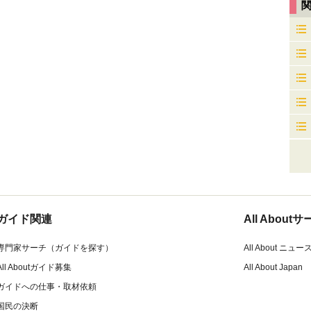
ガイド関連
All Abou
専門家サーチ（ガイドを探す）
All About ニュー
All Aboutガイド募集
All About Japan
ガイドへの仕事・取材依頼
国民の決断