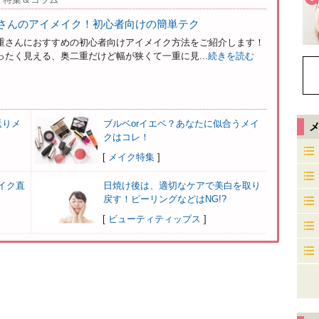
さんのアイメイク！初心者向けの簡単テク
重さんにおすすめの初心者向けアイメイク方法をご紹介します！
たく見える、奥二重だけど幅が狭くて一重に見...
続きを読む
返りメ
ブルベorイエベ？あなたに似合うメイ
クはコレ！
[
メイク特集
]
イク直
日焼け後は、適切なケアで美白を取り
戻す！ピーリングなどはNG!?
[
ビューティティップス
]