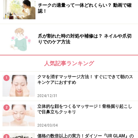
チークの適量って一体どれくらい？ 動画で確
認！
爪が割れた時の対処や補修は？ ネイルや爪切
りでのケア方法
人気記事ランキング
ファンデだけで隠せないシミやクマのカバ
クマを消すマッサージ方法！ すぐにできて朝のス
1
ーはどうする？
キンケアにおすすめ
シミはアイシャドウチップでのせ、指でぼかす
2024/12/31
立体的な顔をつくるマッサージ！骨格掘り起こし
2
で目鼻立ちクッキリ
普段使っているパウダーファンデをスポット利用！
2024/03/04
ファンデーションを塗ってもシミや吹き出物が目立つ場
価格の数倍以上の実力！ダイソー『UR GLAM』の
合には、パウダーファンデをアイシャドウチップで塗っ
3