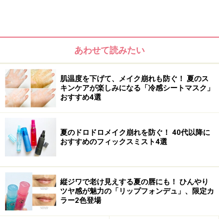
あわせて読みたい
ファンデだけで隠せないシミやクマのカバーはどうす
る？
肌温度を下げて、メイク崩れも防ぐ！ 夏のス
夕方になると目立つほうれい線や目元の小ジワをお直
キンケアが楽しみになる「冷感シートマスク」
し！
おすすめ4選
-5歳を叶える若見えベースメイクの完成！
夏のドロドロメイク崩れを防ぐ！ 40代以降に
使用コスメ
おすすめのフィックスミスト4選
縦ジワで老け見えする夏の唇にも！ ひんやり
メイク前の保湿は必須！ ベースメイク前の
ツヤ感が魅力の「リップフォンデュ」、限定カ
ひと手間を
ラー2色登場