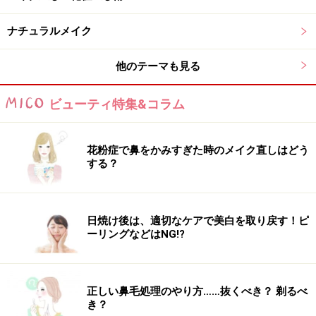
リキッドファンデーションの適量を頬にのせ、顔の外側
に向かって放射状に伸ばしていきます。ファンデーショ
ナチュラルメイク
ンの質感にもよりますが、顔全体の適量は1円玉大が目
他のテーマも見る
安。フェイスラインに向かって薄くすることで、自然な
立体感が生まれます。
ビューティ特集&コラム
3. きれいなスポンジでタッピングして密着させる
花粉症で鼻をかみすぎた時のメイク直しはどう
する？
スポンジでタッピングすることで、化粧崩れ防止にもなる
日焼け後は、適切なケアで美白を取り戻す！ピ
何もついていないスポンジで、顔の中心から外側に向か
ーリングなどはNG!?
ってトントンと優しくタッピング。
余分な油分をオフしてファンデーションが肌に密着する
ことで、肌にツヤ感が出ます。
正しい鼻毛処理のやり方……抜くべき？ 剃るべ
き？