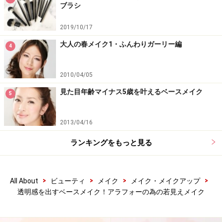
ブラシ
てカバーします。アイシャドウチップを使うことで、ピ
ンポイントに狙った箇所をカバーできます。
2019/10/17
目の下のクマには、オレンジ色と黄色の2色のコンシー
大人の春メイク1・ふんわりガーリー編
4
ラーを使う
1. オレンジ系のコンシーラーをのせる
2010/04/05
見た目年齢マイナス5歳を叶えるベースメイク
5
コンシーラーもチップでぽんぽんとなじませる
2013/04/16
ファンデーションの上からオレンジ系のコンシーラーを
のせて、まずクマを明るくします。
ランキングをもっと見る
2. 黄色系のコンシーラーを重ねる
>
>
>
>
All About
ビューティ
メイク
メイク・メイクアップ
透明感を出すベースメイク！アラフォーの為の若見えメイク
重ね過ぎはメイク崩れの原因になるので、薄く伸ばす