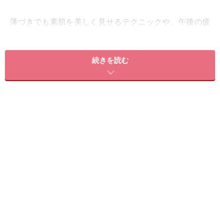
薄づきでも素肌を美しく見せるテクニックや、午後の疲
れた肌がよみがえるメイク直しのコツをご紹介します！
続きを読む
＜目次＞
メイク前の保湿は必須！ ベースメイク前のひと手間を
リフトアップ感が出る「リキッドファンデ」がおすすめ
ファンデーションを美しく仕上げるコツ