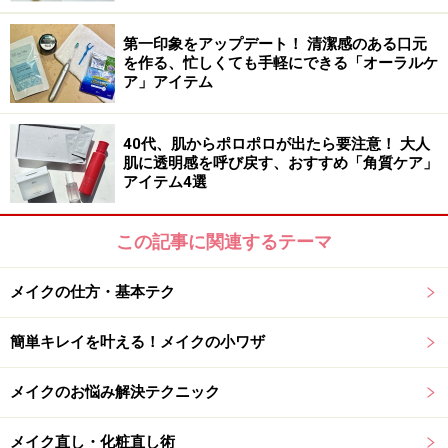
出すことができます。
第一印象をアップデート！ 清潔感のある口元
を作る、忙しくても手軽にできる「オーラルケ
ア」アイテム
ファンデーションを美しく仕上げるコツ
40代、肌からポロポロが出たら要注意！ 大人
1. 下地で肌の凹凸をカバーしてなめらかに
肌に透明感を呼び戻す、おすすめ「角質ケア」
パール粒大の下地を手のひらにとり、顔の中心から外に
アイテム4選
向かって手で放射状に伸ばしていきます。下地は、肌色
を明るく見せるピンク系で、保湿力が高いものがおすす
この記事に関連するテーマ
めです。
メイクの仕方・基本テク
2. 顔の中心から外側に向かってファンデーションを伸ば
簡単キレイを叶える！メイクの小ワザ
す
メイクのお悩み解決テクニック
ファンデーションの色は首と差が出ない色を選ぶ
メイク直し・化粧直し術