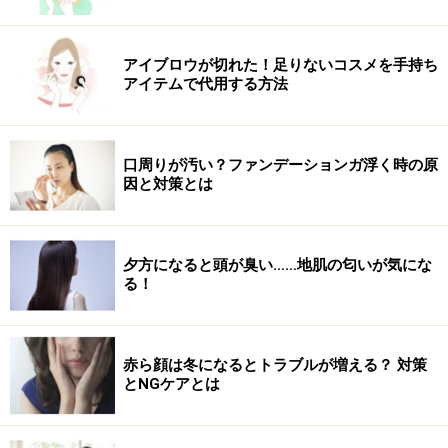
4. パウダーはくずれやすい部分だけにのせる
アイブロウが切れた！足りないコスメを手持ち
アイテムで代用する方法
小鼻のキワやあご先などは、パフを半分に折って使う
仕上げ用のフェイスパウダーは、余分な皮脂や汗を防ぐ
効果がありますが、顔全体にのせるとツヤを消してしま
口周りが汚い？ファンデーションガ浮く時の原
因と対策とは
うというデメリットも。
Tゾーン、小鼻のキワ、あご先など、くずれやすい部分
夕方になると頭が臭い……地肌の匂いが気にな
を中心にのせていきます。頬にパウダーをのせること
る！
で、気になる毛穴をカバーする効果も。目の下は乾燥し
やすくなるので、塗らないように注意しましょう。
赤ら顔は冬になるとトラブルが増える？ 対策
とNGケアとは