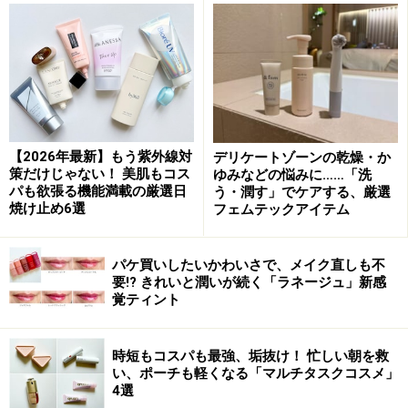
手のひらを使ってしっかりハンドプレス
肌の乾燥は、化粧崩れの原因に。メイク前には、肌に充
分なうるおいを与えます。化粧水は、ハンドプレスでじ
っくりと浸透させます。化粧水を馴染ませたあとは、美
容液やクリームを顔全体に馴染ませましょう。
【2026年最新】もう紫外線対
デリケートゾーンの乾燥・か
策だけじゃない！ 美肌もコス
ゆみなどの悩みに……「洗
パも欲張る機能満載の厳選日
う・潤す」でケアする、厳選
焼け止め6選
フェムテックアイテム
リフトアップ感が出る「リキッドファン
デ」がおすすめ
パケ買いしたいかわいさで、メイク直しも不
要!? きれいと潤いが続く「ラネージュ」新感
覚ティント
若見えには保湿力の高いリキッドファンデが良い
時短もコスパも最強、垢抜け！ 忙しい朝を救
い、ポーチも軽くなる「マルチタスクコスメ」
若々しい印象を引き出すには、断然リキッドファンデー
4選
ションがおすすめです。自然なツヤとリフトアップ感を