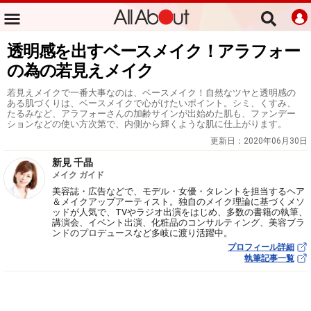
透明感を出すベースメイク！アラフォー
の為の若見えメイク
若見えメイクで一番大事なのは、ベースメイク！自然なツヤと透明感の
ある肌づくりは、ベースメイクで心がけたいポイント。シミ、くすみ、
たるみなど、アラフォーさんの加齢サインが出始めた肌も、ファンデー
ションなどの使い方次第で、内側から輝くような肌に仕上がります。
更新日：
2020年06月30日
新見 千晶
メイク ガイド
美容誌・広告などで、モデル・女優・タレントを担当するヘア
＆メイクアップアーティスト。独自のメイク理論に基づくメソ
ッドが人気で、TVやラジオ出演をはじめ、多数の書籍の執筆、
講演会、イベント出演、化粧品のコンサルティング、美容ブラ
ンドのプロデュースなど多岐に渡り活躍中。
プロフィール詳細
執筆記事一覧