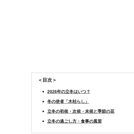
＜目次＞
2026年の立冬はいつ？
冬の使者「木枯らし」
立冬の初侯・次侯・末侯と季節の花
立冬の過ごし方・食事の風習