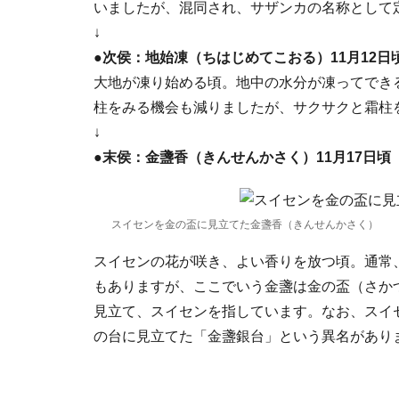
いましたが、混同され、サザンカの名称として
↓
●次侯：地始凍（ちはじめてこおる）11月12日
大地が凍り始める頃。地中の水分が凍ってでき
柱をみる機会も減りましたが、サクサクと霜柱
↓
●末侯：金盞香（きんせんかさく）11月17日頃
スイセンを金の盃に見立てた金盞香（きんせんかさく）
スイセンの花が咲き、よい香りを放つ頃。通常
もありますが、ここでいう金盞は金の盃（さか
見立て、スイセンを指しています。なお、スイ
の台に見立てた「金盞銀台」という異名があり