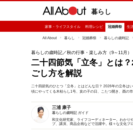
暮らし
家事・ライフスタイル
料理レシピ
冠婚葬祭
生
All About
暮らし
冠婚葬祭
暮らしの歳時記
暮らしの歳時記
／秋の行事・楽しみ方（9～11月）
二十四節気「立冬」とは？
ごし方を解説
二十四節気のひとつ「立冬」とはどんな日？ 2026年の立冬は
頃にやってくる木枯らし1号、亥の子の日、こたつ開き、酉の
三浦 康子
暮らしの歳時記 ガイド
和文化研究家、ライフコーディネーター。わかり
ブ、講演、商品企画などで活躍中。様々な文化プ
書多数。