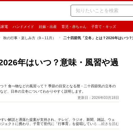
活家電
ハンドメイド
妊娠・出産
育児・赤ちゃん
子育て・キッズ
秋の行事・楽しみ方（9～11月）
二十四節気「立冬」とは？2026年はいつ
2026年はいつ？意味・風習や過
いつ？ 食べ物などの風習って？ 季節の目安となる暦・二十四節気の立冬の
市など、日本の立冬についてわかりやすく説明します。
更新日：2026年03月18日
やすい解説と洒落た提案が支持され、テレビ、ラジオ、新聞、雑誌、ウェ
ロジェクトに携わり、子育て世代に「行事育」を提唱している。著書、監修
...続きを読む