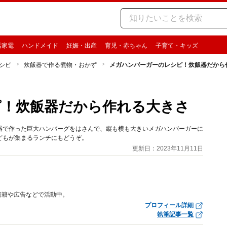
活家電
ハンドメイド
妊娠・出産
育児・赤ちゃん
子育て・キッズ
シピ
炊飯器で作る煮物・おかず
メガハンバーガーのレシピ！炊飯器だから
ピ！炊飯器だから作れる大きさ
器で作った巨大ハンバーグをはさんで、縦も横も大きいメガハンバーガーに
どもが集まるランチにもどうぞ。
更新日：2023年11月11日
書籍や広告などで活動中。
プロフィール詳細
執筆記事一覧