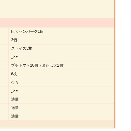
巨大ハンバーグ1個
3個
スライス3枚
少々
プチトマト10個（または大1個）
6枚
少々
少々
適量
適量
適量