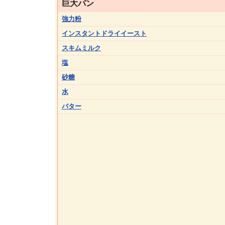
巨大パン
強力粉
インスタントドライイースト
スキムミルク
塩
砂糖
水
バター