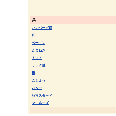
具
ハンバーグ種
卵
ベーコン
たまねぎ
トマト
サラダ菜
塩
こしょう
バター
粒マスタード
マヨネーズ