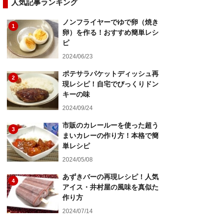
人気記事ランキング
ノンフライヤーでゆで卵（焼き
1
卵）を作る！おすすめ簡単レシ
ピ
2024/06/23
ポテサラパケットディッシュ再
2
現レシピ！自宅でびっくりドン
キーの味
2024/09/24
市販のカレールーを使った超う
3
まいカレーの作り方！本格で簡
単レシピ
2024/05/08
あずきバーの再現レシピ！人気
4
アイス・井村屋の風味を真似た
作り方
2024/07/14