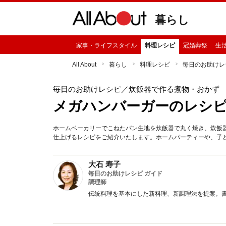
暮らし
家事・ライフスタイル
料理レシピ
冠婚葬祭
生
All About
暮らし
料理レシピ
毎日のお助けレ
毎日のお助けレシピ
／炊飯器で作る煮物・おかず
メガハンバーガーのレシ
ホームベーカリーでこねたパン生地を炊飯器で丸く焼き、炊飯
仕上げるレシピをご紹介いたします。ホームパーティーや、子
大石 寿子
毎日のお助けレシピ ガイド
調理師
伝統料理を基本にした新料理、新調理法を提案。