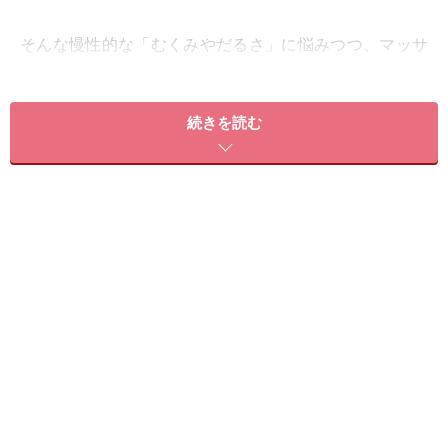
そんな慢性的な「むくみやだるさ」に悩みつつ、マッサ
ージで解消しようとしてもなかなか効果がないという人
は、寝る前のストレッチを取り入れてみて下さい。
続きを読む
翌朝の脚がスッキリ！「3分脚痩せストレッ
チ」
今日の夜は、ヨガの動きを取り入れたストレッチで、3
分間かけて脚全体をほぐしていきましょう。ポイントは
以下の3つ。