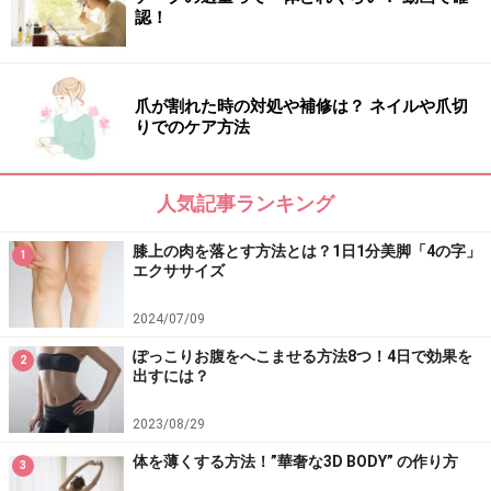
認！
爪が割れた時の対処や補修は？ ネイルや爪切
「3分脚痩せストレッチ」のポイントを動画
りでのケア方法
でチェック
人気記事ランキング
膝上の肉を落とす方法とは？1日1分美脚「4の字」
1
エクササイズ
2024/07/09
ぽっこりお腹をへこませる方法8つ！4日で効果を
2
出すには？
【3分脚痩せストレッチのポイント】
・1～7までの工程を、リラックスしながら3分ほどかけ
2023/08/29
てじっくりと実践します。
体を薄くする方法！”華奢な3D BODY” の作り方
3
・体がかたい場合は、無理せずできる範囲で実践して下