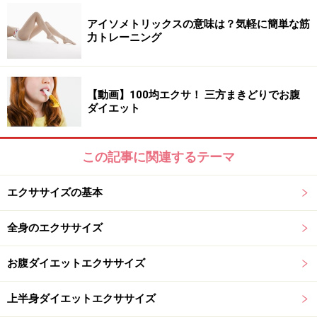
STEP2
アイソメトリックスの意味は？気軽に簡単な筋
力トレーニング
手の指と足の指で、握手するように組み合わせます。そ
のあと、息を吐きながら、指と指とをギューッと深く組
みましょう。
【動画】100均エクサ！ 三方まきどりでお腹
ダイエット
3.足首を回す
この記事に関連するテーマ
エクササイズの基本
STEP3
全身のエクササイズ
2で足と手の指を組んだまま、ゆっくりと円を描くよう
に足首をぐるぐると回します。反対回りも同様に。足首
お腹ダイエットエクササイズ
もゆっくりと回します。
上半身ダイエットエクササイズ