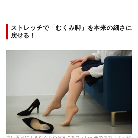
ストレッチで「むくみ脚」を本来の細さに
戻せる！
血行不良によるむくみやだるさをストレッチで気持ちよく解