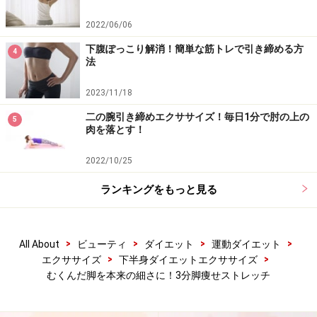
さい。
2022/06/06
・毎日行うことで、脚がスッキリするだけでなく、冷え
下腹ぽっこり解消！簡単な筋トレで引き締める方
やむくみ、疲れの軽減につながり、巡りのいい体を目指
4
法
せます。
2023/11/18
二の腕引き締めエクササイズ！毎日1分で肘の上の
5
肉を落とす！
たった3分で、冷えやむくみ、疲れの軽減に
2022/10/25
も
ランキングをもっと見る
このストレッチは朝起きたときや、むくみに気付いた夕
方、運動の前後など、いつ行ってもいいのですが、「寝
る前にやる毎日の習慣」にするのがおすすめです。
>
>
>
>
All About
ビューティ
ダイエット
運動ダイエット
>
>
エクササイズ
下半身ダイエットエクササイズ
一連の動きで脚全体の筋肉を気持ちよ～く伸すことがで
むくんだ脚を本来の細さに！3分脚痩せストレッチ
き、リンパの流れを良くすることで、むくみや疲れの軽
減につながります。