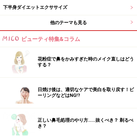
下半身ダイエットエクササイズ
4.脚を両腕ではさみ、左右にゆすりながら持ち上げる
他のテーマも見る
STEP4
ビューティ特集&コラム
両腕で右脚をはさみ、左右にゆすりながら、股関節やお
尻回りをストレッチ。
花粉症で鼻をかみすぎた時のメイク直しはどう
する？
5.胸に引き寄せる
日焼け後は、適切なケアで美白を取り戻す！ピ
ーリングなどはNG!?
STEP5
息を吐きながら、両腕ではさんだ脚（すね）を胸に深く
正しい鼻毛処理のやり方……抜くべき？ 剃るべ
引き寄せます。太もも裏やお尻をストレッチできます。
き？