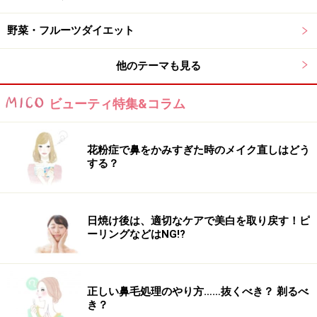
ガイドは推奨しませんが、世の中には、糖質制限を活用
したダイエットにも、さまざまな種類があるようです。
野菜・フルーツダイエット
他のテーマも見る
炭水化物抜きダイエット
……ご飯やパンといった
ビューティ特集&コラム
炭水化物をすべて抜く方法。
花粉症で鼻をかみすぎた時のメイク直しはどう
アトキンス・ダイエット
……1日に摂取する糖質
する？
量を20g以内にまで抑える方法。ケトン体ダイエ
ットと言われることもある。
日焼け後は、適切なケアで美白を取り戻す！ピ
ーリングなどはNG!?
ロカボダイエット
……1日に摂取する糖質量を70
～130g以内に抑える方法。糖質を完全に抜くの
ではなく、下限を決めているのが特徴。
正しい鼻毛処理のやり方……抜くべき？ 剃るべ
き？