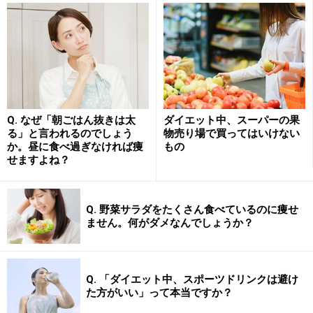
糖質制限で体重が落ちるメカニズム
Q. なぜ「朝ごはん抜きは太
ダイエット中、スーパーの果
る」と言われるのでしょう
物売り場で買ってはいけない
短期間で体重が減った、という意見があるのも事実。その理
由は……？
か。昼に食べ過ぎなければ痩
もの
せますよね？
そもそも、糖質とは、なんでしょうか。私たちの体は、
臓器を動かし、血液を全身へ運ぶため、生きているだけ
Q. 野菜サラダをたくさん食べているのに痩せ
でカロリーを消費します。そのエネルギー源となるのが
ません。何がダメなんでしょうか？
たんぱく質、脂質、そして糖質です。
糖質制限をすると、まだ研究段階ではありますが、おお
Q. 「ダイエット中、スポーツドリンクは避け
た方がいい」って本当ですか？
まかに言うと体の中では下記のようなことが起こり、痩
せると言われています。