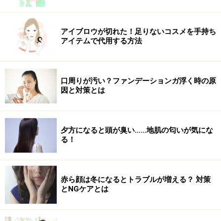
バーンスタイン・ダイエット
……1日に摂取する
糖質量を130g以内に抑える方法。
アイブロウが切れた！足りないコスメを手持ち
アイテムで代用する方法
※すべて編集部調べ
口周りが汚い？ファンデーションガ浮く時の原
因と対策とは
つまり摂ってもいい糖質の分量によってさまざまな名前
がついているということがわかります。では、一体どれ
がオススメなのかと言われると、
栄養学の観点では安全
夕方になると頭が臭い……地肌の匂いが気にな
性の確保がされていないため、どれも推奨はできませ
る！
ん。
ダイエットとしては一時的には体重が落ちると考え
られますが、長期的におこなうことはオススメできませ
ん。
赤ら顔は冬になるとトラブルが増える？ 対策
とNGケアとは
ただ、短期で目に見えるダイエット効果を求める人にと
って、魅力的に映るのもわかりますし、ダイエットのモ