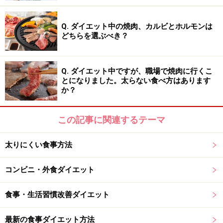
Q. ダイエット中の焼肉、カルビとホルモンは
（1）食事からの糖質摂取がストップする
どちらを選ぶべき？
（2）血糖値が上がらなくなり、糖質が不足した状態に
なる
（3）体の中に溜まっている皮下脂肪やその他の成分を
Q. ダイエット中ですが、職場で焼肉に行くこ
とになりました。太らない食べ方はあります
引き出して使う
か？
（4）結果として体脂肪が減り、体重が落ちる
この記事に関連するテーマ
ですから、ストイックな糖質制限ダイエットをすれば、
確かに3日ほどでストンと体重が落ちることも珍しくは
太りにくい食事方法
ないでしょう。
コンビニ・外食ダイエット
食事・生活習慣改善ダイエット
意外と知らない!? 糖質制限の種類と違い
最新の食事ダイエット方法