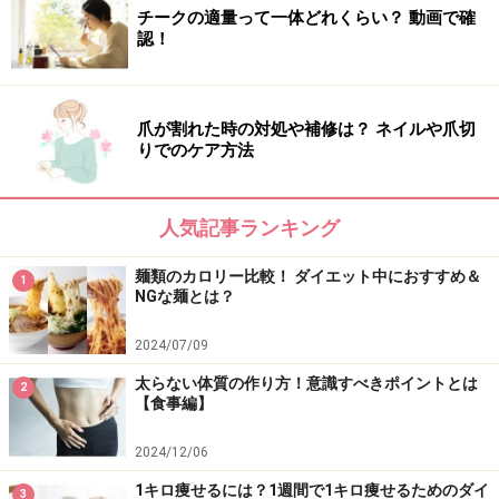
チークの適量って一体どれくらい？ 動画で確
チベーションを高める手段として、短期集中で取り入れ
認！
るのは一つの手かもしれません。
爪が割れた時の対処や補修は？ ネイルや爪切
りでのケア方法
ストイックな糖質制限は、リバウンドを招
く最大の原因！
人気記事ランキング
麺類のカロリー比較！ ダイエット中におすすめ＆
1
NGな麺とは？
一時的に体重は減っても、リバウンドしてしまう理由は？
2024/07/09
ただ、糖質制限によるダイエットがブームとなっている
太らない体質の作り方！意識すべきポイントとは
2
【食事編】
一方で、失敗する人、続かない人が多いのも事実です。
リバウンドする人が圧倒的に多いのはなぜでしょうか。
2024/12/06
1キロ痩せるには？1週間で1キロ痩せるためのダイ
3