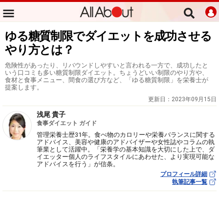
ゆる糖質制限でダイエットを成功させる
やり方とは？
危険性があったり、リバウンドしやすいと言われる一方で、成功したと
いう口コミも多い糖質制限ダイエット。ちょうどいい制限のやり方や、
食材と食事メニュー、間食の選び方など、「ゆる糖質制限」を栄養士が
提案します。
更新日：
2023年09月15日
浅尾 貴子
食事ダイエット ガイド
管理栄養士歴31年。食べ物のカロリーや栄養バランスに関する
アドバイス、美容や健康のアドバイザーや女性誌やコラムの執
筆業として活躍中。「栄養学の基本知識を大切にした上で、ダ
イエッター個人のライフスタイルにあわせた、より実現可能な
アドバイスを行う」が信条。
プロフィール詳細
執筆記事一覧