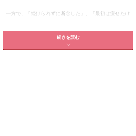
一方で、「続けられずに断念した」、「最初は痩せたけ
れどあとでリバウンドしてしまった」という声も見受け
られ、正しい実行方法や健康への影響についての情報が
続きを読む
少ないという声も聞きます。
健康的に痩せられて危険性が少ない、専門家として推奨
し得る範囲の正しい糖質制限ダイエットはできるのでし
ょうか？ 一緒に考えていきましょう。
＜目次＞
糖質制限で体重が落ちるメカニズム