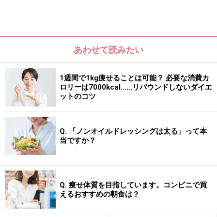
あわせて読みたい
1週間で1kg痩せることは可能？ 必要な消費カ
ロリーは7000kcal……リバウンドしないダイエ
ットのコツ
意外と知らない!? 糖質制限の種類と違い
ストイックな糖質制限は、リバウンドを招く最大の原因！
Q. 「ノンオイルドレッシングは太る」って本
当ですか？
ゆる糖質制限ダイエットを成功させる方法
糖質制限ダイエット中の間違いがちなポイント
糖質制限ダイエットを続けるための「最適な糖質量」の算出
Q. 痩せ体質を目指しています。コンビニで買
方法
えるおすすめの朝食は？