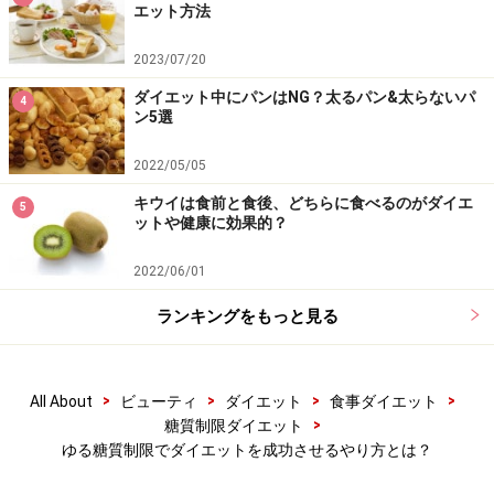
人体の構造を考えれば、ストイックな糖質制限ダイエッ
エット方法
トが続かないのは当たり前のことです。なぜなら食事か
2023/07/20
らの糖質が得られなくなったとき、体のなかではこんな
ダイエット中にパンはNG？太るパン&太らないパ
ことが起こっています。
4
ン5選
（1）糖質が体内に入って来なくなる
2022/05/05
（2）脳が危険を感じる
キウイは食前と食後、どちらに食べるのがダイエ
5
ットや健康に効果的？
（3）「このままでは生命維持ができない」と脳が判断
する
2022/06/01
（4）脳からの指令で、生命維持のためにエネルギーや
ランキングをもっと見る
糖質摂取が積極的になる
（5）食欲が増す
>
>
>
>
All About
ビューティ
ダイエット
食事ダイエット
私たちの「脳」にとって唯一の栄養は、糖質（ブドウ
>
糖質制限ダイエット
糖）です。脳は勉強や仕事をするときだけでなく、臓器
ゆる糖質制限でダイエットを成功させるやり方とは？
を動かすよう指令を出す生命維持の司令塔としての役割