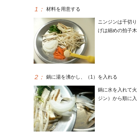
1
：
材料を用意する
ニンジンは千切り
げは細めの拍子木
2
：
鍋に湯を沸かし、（1）を入れる
鍋に水を入れて火
ジン）から順に入