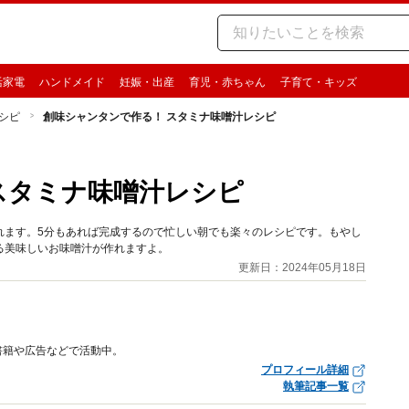
活家電
ハンドメイド
妊娠・出産
育児・赤ちゃん
子育て・キッズ
シピ
創味シャンタンで作る！ スタミナ味噌汁レシピ
スタミナ味噌汁レシピ
れます。5分もあれば完成するので忙しい朝でも楽々のレシピです。もやし
る美味しいお味噌汁が作れますよ。
更新日：2024年05月18日
書籍や広告などで活動中。
プロフィール詳細
執筆記事一覧