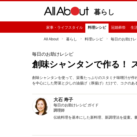
暮らし
家事・ライフスタイル
料理レシピ
冠婚葬祭
生
All About
暮らし
料理レシピ
毎日のお助けレ
毎日のお助けレシピ
創味シャンタンで作る！ 
創味シャンタンを使って、栄養たっぷりのスタミナ味噌汁が作
を中心にした野菜と少しの油揚げ（厚揚げ）だけで、コクのあ
大石 寿子
毎日のお助けレシピ ガイド
調理師
伝統料理を基本にした新料理、新調理法を提案。