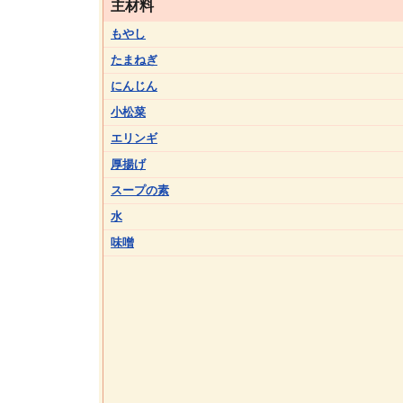
主材料
もやし
たまねぎ
にんじん
小松菜
エリンギ
厚揚げ
スープの素
水
味噌