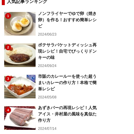
人気記事ランキング
ノンフライヤーでゆで卵（焼き
1
卵）を作る！おすすめ簡単レシ
ピ
2024/06/23
ポテサラパケットディッシュ再
2
現レシピ！自宅でびっくりドン
キーの味
2024/09/24
市販のカレールーを使った超う
3
まいカレーの作り方！本格で簡
単レシピ
2024/05/08
あずきバーの再現レシピ！人気
4
アイス・井村屋の風味を真似た
作り方
2024/07/14