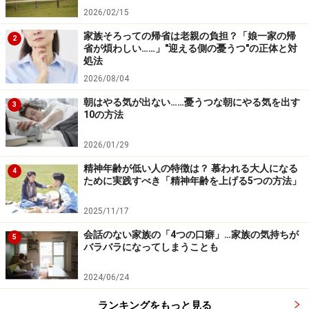
2026/02/15
家族そろっての帰省は老親の負担？「娘一家の帰
2
省が煩わしい……」"迎える側の憂うつ"の正体と対
処法
2026/08/04
朝はやる気が出ない……憂うつな朝にやる気を出す
3
10の方法
2026/01/29
精神年齢が低い人の特徴は？ 慕われる大人になる
4
ために実践すべき「精神年齢を上げる5つの方法」
2025/11/17
会話のない家族の「4つの口癖」…家族の気持ちが
5
バラバラになってしまうことも
2024/06/24
ランキングをもっと見る