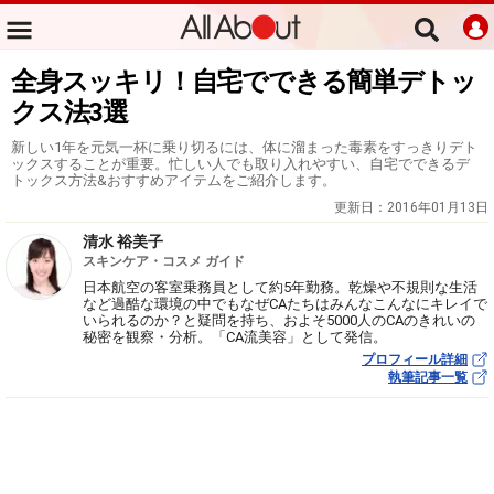
全身スッキリ！自宅でできる簡単デトッ
クス法3選
新しい1年を元気一杯に乗り切るには、体に溜まった毒素をすっきりデト
ックスすることが重要。忙しい人でも取り入れやすい、自宅でできるデ
トックス方法&おすすめアイテムをご紹介します。
更新日：
2016年01月13日
清水 裕美子
スキンケア・コスメ ガイド
日本航空の客室乗務員として約5年勤務。乾燥や不規則な生活
など過酷な環境の中でもなぜCAたちはみんなこんなにキレイで
いられるのか？と疑問を持ち、およそ5000人のCAのきれいの
秘密を観察・分析。「CA流美容」として発信。
プロフィール詳細
執筆記事一覧