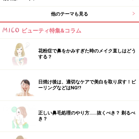
のついでに手軽に購入できるのが、続けやすく嬉しいで
すよね。
他のテーマも見る
ビューティ特集&コラム
日清エキストラバージンココナッツオイル
花粉症で鼻をかみすぎた時のメイク直しはどう
する？
次ページでは「ホホバオイルの全身デトックス法ジ」を
紹介します。
日焼け後は、適切なケアで美白を取り戻す！ピ
ーリングなどはNG!?
※記事内容は執筆時点のものです。最新の内容をご確認くださ
い。
※個人の体質、また、誤った方法による実践に起因して肌荒れや
不調を引き起こす場合があります。実践の際には、必ず自身の体
質及び健康状態を十分に考慮し、正しい方法で行ってください。
正しい鼻毛処理のやり方……抜くべき？ 剃るべ
また、全ての方への有効性を保証するものではありません。
き？
次のページへ
1
/
3