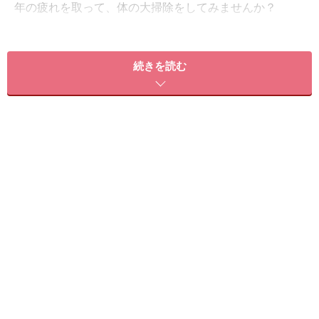
年の疲れを取って、体の大掃除をしてみませんか？
本記事では、忙しい方でも取り入れやすい、自宅ででき
続きを読む
るデトックス法と、おすすめアイテムをご紹介します。
海外セレブも実践！朝のココナッツオイル
プリング
強い抗酸化作用のあるビタミンEを多く含み、美肌、ダ
イエット、アンチエイジングなどの効果で人気のココナ
ッツオイル。美容感度の高い女性の間では既に定番アイ
テムですよね。