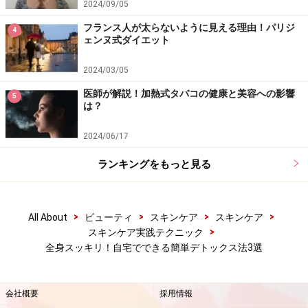
2024/09/05
フランス人が太らないように見える理由！パリジ
4
ェンヌ式ダイエット
2024/03/05
医師が解説！加熱式タバコの健康と美容への影響
5
は？
2024/06/17
ランキングをもっと見る
>
>
>
>
All About
ビューティ
スキンケア
スキンケア
>
スキンケア実践テクニック
全身スッキリ！自宅でできる簡単デトックス法3選
会社概要
採用情報