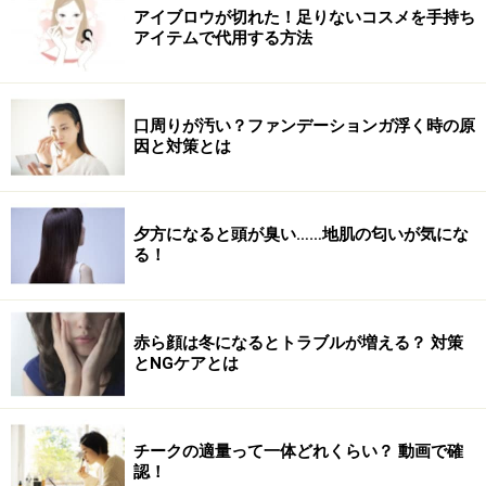
アイブロウが切れた！足りないコスメを手持ち
アイテムで代用する方法
口周りが汚い？ファンデーションガ浮く時の原
因と対策とは
夕方になると頭が臭い……地肌の匂いが気にな
る！
赤ら顔は冬になるとトラブルが増える？ 対策
とNGケアとは
チークの適量って一体どれくらい？ 動画で確
認！