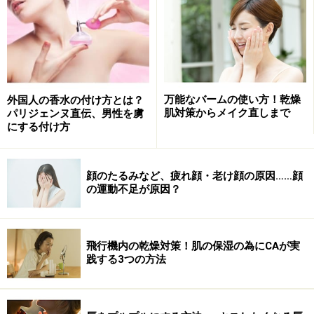
はなく、口の中を洗浄するうがいあり、アーユルヴェー
ダの考えをもとにした健康法なのです。
口の中には歯周病菌や虫歯菌などの細菌がたくさん！コ
コナッツオイルでうがいをすると、口臭予防やホワイト
万能なバームの使い方！乾燥
外国人の香水の付け方とは？
肌対策からメイク直しまで
パリジェンヌ直伝、男性を虜
ニング効果などお口の中の効果はもちろん、口内から浸
にする付け方
透したオイルによって全身のデトックス効果も期待でき
るというものです。
顔のたるみなど、疲れ顔・老け顔の原因……顔
の運動不足が原因？
ココナッツオイルプリングのやり方
口の中の細菌が最も多い朝一のデトックスとしておすす
飛行機内の乾燥対策！肌の保湿の為にCAが実
践する3つの方法
めです。
大さじ一杯のココナッツオイルを口の中で溶かし、それ
で15分程くちゅくちゅとするだけ。歯茎の上下やほうれ