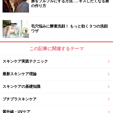
唇をプルプルにする方法……キスしたくなる唇
い線の内側など、口の隅々まで行きわたるように行いま
の作り方
しょう。やってみると分かるのですが、口周りの筋肉を
かなり使うので、ほうれい線対策や小顔効果も期待でき
ます。
毛穴悩みに酵素洗顔！ もっと効く３つの洗顔
ワザ
使用するココナッツオイルは天然抽出のエキストラバー
ジンココナッツオイルがおすすめ。でもオイルプリング
この記事に関連するテーマ
に使用すると減りも早いので、なるべくコスパの良いも
のを選びたいですよね。
スキンケア実践テクニック
最新スキンケア理論
日清エキストラバージンココナッツオイル
スキンケアの基礎知識
その点、国内メーカーの日清から発売されているエキス
プチプラスキンケア
トラバージンココナッツオイルは、中鎖脂肪酸を60％以
上含み高品質なうえ、価格も良心的。スーパーで買い物
紫外線・UVケア