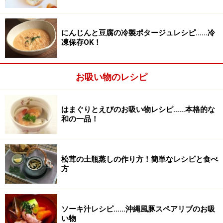
にんじんと豆腐の冷製ポタージュレシピ……冷
凍保存OK！
お吸い物のレシピ
はまぐりとえびのお吸い物レシピ……本格的な
和の一品！
ワンポイントアドバイス
塩昆布によって塩分が変わります。薄口醤油の量をお好
みで調整してください。
松茸の土瓶蒸しの作り方！簡単なレシピと食べ
方
※記事内容は執筆時点のものです。最新の内容をご確認くださ
い。
※衛生面および保存状態に起因して食中毒や体調不良を引き起こ
ソーキ汁レシピ……沖縄風豚スペアリブのお吸
す場合があります。必ず清潔な状態で、正しい方法で行い、なる
い物
べく早めにお召し上がりください。また、持ち運びの際は保存方