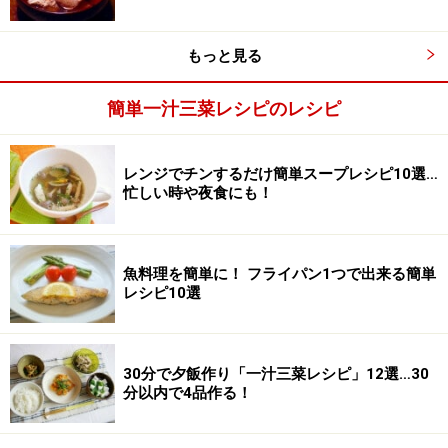
法に注意してください。
もっと見る
【編集部おすすめの購入サイト】
簡単一汁三菜レシピのレシピ
Amazonで人気レシピの書籍をチェック！
レンジでチンするだけ簡単スープレシピ10選…
楽天市場で人気レシピの書籍をチェック！
忙しい時や夜食にも！
魚料理を簡単に！ フライパン1つで出来る簡単
レシピ10選
30分で夕飯作り「一汁三菜レシピ」12選…30
分以内で4品作る！