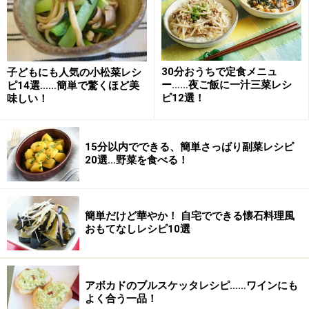
方・手順
■
塩昆布とはんぺんの即席お吸い物の作り方
材料を器に入れて、お湯を注ぐ
1
30分おうちで定食メニュ
子どもにも人気の小松菜レシ
ー……夜ご飯に一汁三菜レシ
ピ14選……簡単で驚くほど美
はんぺんは1ｃｍ角に切ります。三つ葉は2～3ｃｍ程度
ピ12選！
味しい！
の長さに切ります。材料をすべて器に入れて、熱湯を注
いだら、できあがり。
15分以内でできる、簡単さっぱり副菜レシピ
20選…野菜を食べる！
簡単だけど華やか！ 自宅でできる懐石料理風
おもてなしレシピ10選
アボカドのブルスケッタレシピ……ワインにも
よく合う一品！