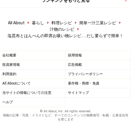
ランキングをもっと見る
>
>
>
>
All About
暮らし
料理レシピ
簡単一汁三菜レシピ
>
汁物のレシピ
塩昆布とはんぺんの即席お吸い物レシピ……だし要らずで簡単！
会社概要
採用情報
投資家情報
広告掲載
利用規約
プライバシーポリシー
All Aboutについて
著作権・商標・免責
当サイトの情報についての注意
サイトマップ
ヘルプ
© All About, Inc. All rights reserved.
掲載の記事・写真・イラストなど、すべてのコンテンツの無断複写・転載・公衆送信等
を禁じます