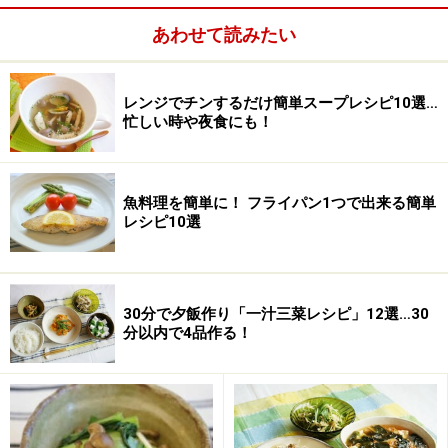
熱湯
あわせて読みたい
360ｍｌ
レンジでチンするだけ簡単スープレシピ10選…
忙しい時や夜食にも！
魚料理を簡単に！ フライパン1つで出来る簡単
レシピ10選
30分で夕飯作り「一汁三菜レシピ」12選…30
分以内で4品作る！
材料は2人分ですので、器には各半量ずつ入れてくださ
い。
塩昆布とはんぺんの即席お吸い物の作り