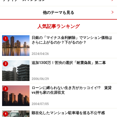
他のテーマも見る
人気記事ランキング
日銀の「マイナス金利解除」でマンション価格は
1
さらに上がるのか？下がるのか？
2024/04/26
追加1300万！苦渋の選択「耐震偽装」第二幕
2
2006/06/29
ローンに縛られない生き方がカッコイイ!? 賃貸
3
vs持ち家の生涯収支
2004/07/05
顕在化したマンション駐車場を巡る不公平感
4