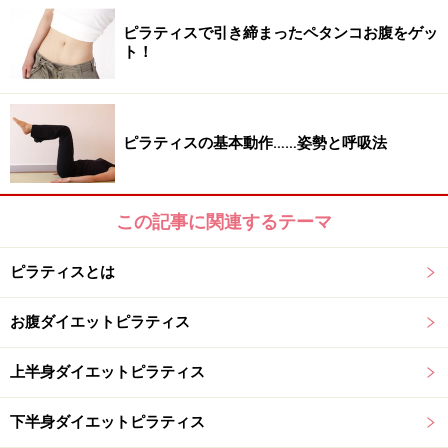
ピラティスで引き締まったペタンコお腹をゲッ
自律神経を整える《背中ねじり呼吸》
ト！
自律神経を整えホルモンや血流の働きを安定させる方法
の一つとして、背骨と骨盤のゆがみや緊張を改善する方
ピラティスの基本動作……姿勢と呼吸法
法があります。背骨をねじりながら、
気持ちよく腹式呼
吸し
、硬い背中と腰まわりをほぐしていきましょう。
この記事に関連するテーマ
生理中や体調不良など、気分がすぐれないときはお休みしま
しょう
ピラティスとは
1. 仰向けになり、右脚を左脚にかけます。
お腹ダイエットピラティス
上半身ダイエットピラティス
平らで痛くない場所で行いましょう
下半身ダイエットピラティス