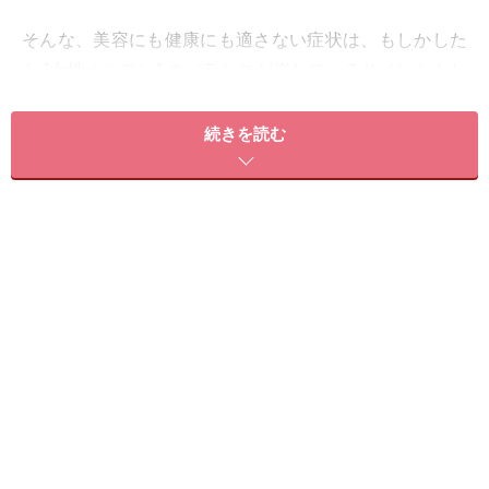
そんな、美容にも健康にも適さない症状は、もしかした
ら “女性ホルモン” のバランスが崩れているサインかもし
れません。
続きを読む
女性ホルモンには、卵胞ホルモン（エストロゲン）と黄
体ホルモン（プロゲステロン）の２種類がありますが、
閉経が近づくにつれホルモンの働きが低下・減少してい
きます。
なかでもエストロゲンは、
発汗や体温、血流などに関わ
る自律神経をコントロールする働きがある