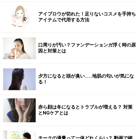
呼吸》
普段なかなかできていないのがお腹を使った深呼吸で
アイブロウが切れた！足りないコスメを手持ち
アイテムで代用する方法
す。現代人は呼吸が浅く、自律神経が乱れやすい生活を
送っています。深呼吸には自律神経を整える作用がある
ので、乱れた自律神経を整え、女性ホルモンの働きを安
口周りが汚い？ファンデーションガ浮く時の原
定させましょう。
因と対策とは
夕方になると頭が臭い……地肌の匂いが気にな
お尻の下にクッションを入れると、姿勢よく座れます！
る！
1. 平らな床であぐら座になり、姿勢よく座ります。
下腹部を意識し、お腹をへこましながら息をゆっくり吐
赤ら顔は冬になるとトラブルが増える？ 対策
きます。吐いたら力を抜きます。
とNGケアとは
あぐら座が苦手な人は椅子に座ってもOKです！
チークの適量って一体どれくらい？ 動画で確