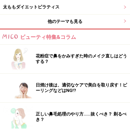
太ももダイエットピラティス
2. お腹をへこまし、鼻から息を吐きながら両脚を右へ倒
し、上体を左へねじります。
他のテーマも見る
息を吐ききったら、１の状態へ戻ります。
この動きと深呼吸を1分間続けましょう。
ビューティ特集&コラム
花粉症で鼻をかみすぎた時のメイク直しはどう
する？
体の硬さによって ねじれる角度は様々です。ムリなく行い
ましょう。
3. 左右の脚を入れ替え、反対側も同様に行います。
日焼け後は、適切なケアで美白を取り戻す！ピ
ーリングなどはNG!?
正しい鼻毛処理のやり方……抜くべき？ 剃るべ
き？
女性ホルモンを整える《お腹を使って吐く