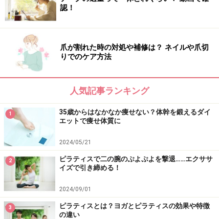
認！
2. 肩や首の力を抜いて、息を吐くときにお腹をへこま
せ、吐いたら力を抜きます。
爪が割れた時の対処や補修は？ ネイルや爪切
3. この深呼吸を1分から3分続けましょう。よい姿勢をキ
りでのケア方法
ープするのがポイントです！
人気記事ランキング
深い呼吸を意識できる
腹式呼吸法
は、自律神経を整え体
35歳からはなかなか痩せない？体幹を鍛えるダイ
1
エットで痩せ体質に
からコリや緊張をとりのぞいてくれます。疲れや硬さが
残りやすい、アラフォー、アラフィフ女性は、毎日１分
2024/05/21
から３分の深呼吸を継続することで、女性ホルモンの働
ピラティスで二の腕のぷよぷよを撃退……エクササ
2
きを安定させてみてください。美容にも健康にも大きな
イズで引き締める！
効果が期待できるでしょう！
2024/09/01
【関連記事】
ピラティスとは？ヨガとピラティスの効果や特徴
3
の違い