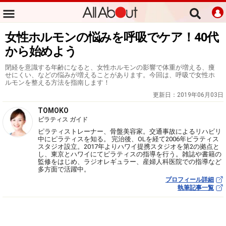
女性ホルモンの悩みを呼吸でケア！40代
から始めよう
閉経を意識する年齢になると、女性ホルモンの影響で体重が増える、痩
せにくい、などの悩みが増えることがあります。今回は、呼吸で女性ホ
ルモンを整える方法を指南します！
更新日：
2019年06月03日
TOMOKO
ピラティス ガイド
ピラティストレーナー、骨盤美容家。交通事故によるリハビリ
中にピラティスを知る。 完治後、OLを経て2006年ピラティス
スタジオ設立。2017年よりハワイ提携スタジオを第2の拠点と
し、東京とハワイにてピラティスの指導を行う。雑誌や書籍の
監修をはじめ、ラジオレギュラー、産婦人科医院での指導など
多方面で活躍中。
プロフィール詳細
執筆記事一覧