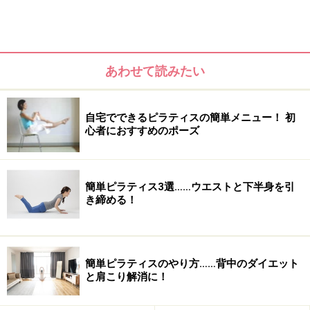
あわせて読みたい
自宅でできるピラティスの簡単メニュー！ 初
ため、ホルモンバランスが変動すると、それに影響を受
心者におすすめのポーズ
け、自律神経のバランスが乱れやすくなってしまいま
す。
簡単ピラティス3選……ウエストと下半身を引
き締める！
女性ホルモンと自律神経
簡単ピラティスのやり方……背中のダイエット
自律神経の乱れは、美容やダイエットの大敵
です。 体の
と肩こり解消に！
内側からの不調は、どんなに高級な化粧品やサプリメン
トに頼っても、その良い成分の働きすら活かすことがで