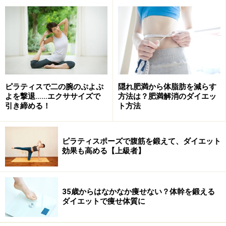
きず、期待に反してなかなか改善されません。
また、エストロゲンが減少すると筋肉量が減少するとい
われています。 筋肉が減っていくのだから、代謝が低下
するのは必然！ですが、そこをなんとかして、自律神経
を整え女性ホルモンを安定させることができたらいいで
ピラティスで二の腕のぷよぷ
隠れ肥満から体脂肪を減らす
よを撃退……エクササイズで
方法は？肥満解消のダイエッ
すよね。
引き締める！
ト方法
今回は、呼吸で自律神経を整え、女性ホルモンを安定さ
せる方法を指南します。この呼吸法は今日からすぐに始
ピラティスポーズで腹筋を鍛えて、ダイエット
効果も高める【上級者】
められる心地よい方法です。早速試してみてください
ね！
35歳からはなかなか痩せない？体幹を鍛える
【関連記事】呼吸を意識するだけで、痩せ体質に近づく
ダイエットで痩せ体質に
3つの理由