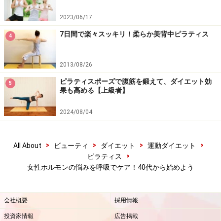
深く眠れる呼吸で美肌ダイエット！就寝前の4ポイント
2023/06/17
呼吸を意識するだけで、痩せ体質に近づく3つの理由
7日間で楽々スッキリ！柔らか美背中ピラティス
4
女性ホルモンの乱れ？ホルモンバランスの崩れと整え方
女性ホルモンをどんどん出す！簡単マル秘ストレッチ
2013/08/26
女性ホルモンを維持する食生活とは？
ピラティスポーズで腹筋を鍛えて、ダイエット効
5
果も高める【上級者】
ハーブティーで女性ホルモンの悩みをケア！
2024/08/04
※記事内容は執筆時点のものです。最新の内容をご確認くださ
い。
>
>
>
>
All About
ビューティ
ダイエット
運動ダイエット
※ダイエットは個人の体質、また、誤った方法による実践に起因
>
ピラティス
して体調不良を引き起こす場合があります。実践の際には、必ず
自身の体質及び健康状態を十分に考慮したうえで、正しい方法で
女性ホルモンの悩みを呼吸でケア！40代から始めよう
おこなってください。また、全ての方への有効性を保証するもの
ではありません。
会社概要
採用情報
投資家情報
広告掲載
【編集部おすすめの購入サイト】