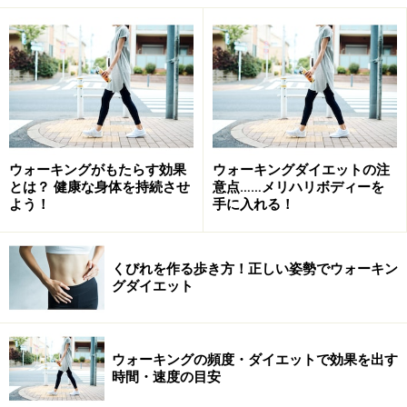
UVケア剤
「日焼け止め」といっても、クリーム・ミルク・ジェ
ル・スプレーパウダー・シートなどの種類があり、種類
により特徴があります。
其々の特徴を踏まえたケア剤を選びましょう。下記に、
ウォーキングがもたらす効果
ウォーキングダイエットの注
其々の利点と欠点をご紹介します。
とは？ 健康な身体を持続させ
意点……メリハリボディーを
よう！
手に入れる！
■クリーム
（利点）汗をかいても落ちにくい、保湿効果が高いもの
くびれを作る歩き方！正しい姿勢でウォーキン
が多い
グダイエット
（欠点）べたつきやすい
■ミルク
ウォーキングの頻度・ダイエットで効果を出す
（利点）手軽に塗れる （欠点）ムラになりやすい
時間・速度の目安