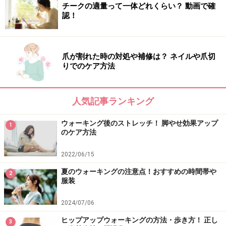
で、まずは、自分の肌タイプを知ることからスタート。
チークの適量って一体どれくらい？ 動画で確
認！
下記の項目当てはまるものをチェックして下さい。
一番、チェックが多いものがあなたの肌タイプです。
爪が割れた時の対処や補修は？ ネイルや爪切
りでのケア方法
肌タイプにあった紫外線対策を
【タイプ別チェック項目】
人気記事ランキング
■肌タイプ1
ウォーキング後のストレッチ！ 脚やせ効果アップ
小さい頃から色白だ
1
のケア方法
少し紫外線を浴びただけでも、肌がヒリヒリする
2022/06/15
紫外線を帯びると湿疹ができたり、かゆくなったりする
夏のウォーキングの注意点！おすすめの時間帯や
2
服装
そばかすができやすい
日頃から、化粧品を使用してトラブルが結構ある方だ
2024/07/06
ヒップアップウォーキングの方法・歩き方！ 正し
3