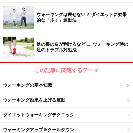
■ジェル
（利点）肌なじみが良い （欠点）汗をかくと落ちやす
ウォーキングは痩せない？ ダイエットに効果
的な「歩く」運動法
い
■スプレー
足の裏の皮が剥けるなど……ウォーキング時の
（利点）メイクの上からも使える、屋外で手軽に使用で
足のトラブル対処法
きる
（欠点）肌密着が弱い
この記事に関連するテーマ
■パウダー
ウォーキングの基本知識
（利点）メイクの上からも塗り直しできる
（欠点）均一になりにくい、衣類につきやすい
ウォーキング効果を上げる運動
■シート
ダイエットウォーキングテクニック
（利点）持ち運びやすい、手軽に使える
ウォーミングアップ＆クールダウン
（欠点）落ちやすいので長時間効果を期待できない、つ