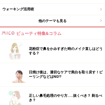
い力を入れるので肌ダメージがある
ウォーキング活用術
夏ウォーキングの際は、汗をかいても落ちにくい
クリー
他のテーマも見る
ムタイプ
がオススメとのことです。
ビューティ特集&コラム
また、SPF、PAという表示も同様にチェック。
SPFとは、紫外線B波を防ぐ指標で数字が大きいほど効果
花粉症で鼻をかみすぎた時のメイク直しはどう
大です。B波は、皮膚の表面にダメージを与え、シミ・
する？
そばかす、皮膚がんの原因になると言われてます。
PAは紫外線A波を防ぐ指標で「＋」「＋＋」という表示
で顕されます。A波は、肌の奥までダメージを与えコラ
日焼け後は、適切なケアで美白を取り戻す！ピ
ーリングなどはNG!?
ーゲンを破壊し、シワやたるみの原因になると言われて
います。
どちらも数字が大きくなるほど、肌の負担を増しますの
正しい鼻毛処理のやり方……抜くべき？ 剃るべ
で、肌の弱い人は、ケア剤自体の素材にも注目。オーガ
き？
ニックなど子供も使える肌にやさしいものあります。長