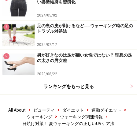
い姿勢維持を習慣化
■肌タイプ2
2024/05/02
日焼けすると赤くなるが、翌日から数日後には黒くなる
足の裏の皮が剥けるなど……ウォーキング時の足の
4
夏に日焼けしても、秋から、また元の肌の色に戻る
トラブル対処法
2～3時間おきに日焼け止めを塗りなおせば、肌トラブル
2024/07/17
はあまりない
男が好きなのは足が細い女性ではない？ 理想の足
5
の太さの男女差
日頃から、化粧品などのトラブルはそれほど多くない
2023/08/22
■肌タイプ3
ランキングをもっと見る
小さい頃から色黒だ
カフェや窓際にいるだけでも夏になると色が黒くなる
>
>
>
>
All About
ビューティ
ダイエット
運動ダイエット
>
>
ウォーキング
ウォーキング関連情報
日焼けすると、秋冬になってもなかなか元の肌の色に戻
日焼け対策！ 夏ウォーキングの正しいUVケア法
らない