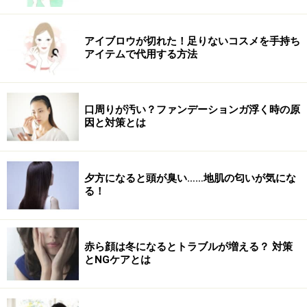
時間肌につけるものですから、テスターなどでチェック
して納得のいくものを購入しましょう。
アイブロウが切れた！足りないコスメを手持ち
アイテムで代用する方法
あなたの肌タイプチェック
口周りが汚い？ファンデーションガ浮く時の原
日本人は大きく3つの肌タイプに分類されます。
因と対策とは
【3つの肌タイプの特徴】
肌タイプ1：日焼けすると、かなり赤くなる（敏感肌の
夕方になると頭が臭い……地肌の匂いが気にな
る！
人に多い）
肌タイプ2：日焼けすると赤くなり、すぐに黒くなる
肌タイプ3：日焼けするとすぐに黒くなる。（比較的肌
赤ら顔は冬になるとトラブルが増える？ 対策
が強い）
とNGケアとは
肌タイプにより、選ぶべき日焼け止めが事なりますの