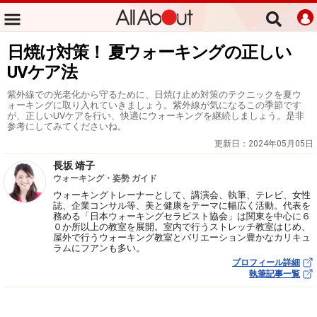
日焼け対策！ 夏ウォーキングの正しい
UVケア法
紫外線での光老化から守るために、日焼け止め対策のテクニックを夏ウ
ォーキングに取り入れていきましょう。紫外線が気になるこの季節です
が、正しいUVケアを行い、快適にウォーキングを継続しましょう。是非
参考にしてみてくださいね。
更新日：
2024年05月05日
長坂 靖子
ウォーキング・姿勢 ガイド
ウォーキングトレーナーとして、講演会、執筆、テレビ、女性
誌、企業コンサル等、美と健康をテーマに幅広く活動。代表を
務める「日本ウォーキングセラピスト協会」は関東を中心に６
０か所以上の教室を展開。室内で行うストレッチ教室はじめ、
屋外で行うウォーキング教室とバリエーション豊かなカリキュ
ラムにフアンも多い。
プロフィール詳細
執筆記事一覧