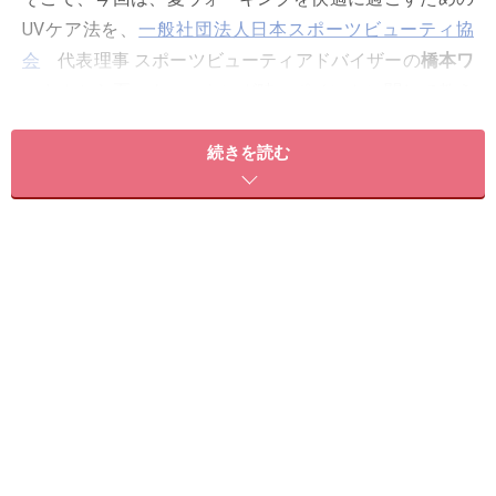
UVケア法を、
一般社団法人日本スポーツビューティ協
会
代表理事 スポーツビューティアドバイザーの
橋本ワ
コ
さんから夏のウォーキング時のポイントに関して教え
て頂きました。
続きを読む
紫外線での光老化から守るために、教えて頂いた、UVケ
アテクニックを夏ウォーキングに取り入れて下さいね。
＜目次＞