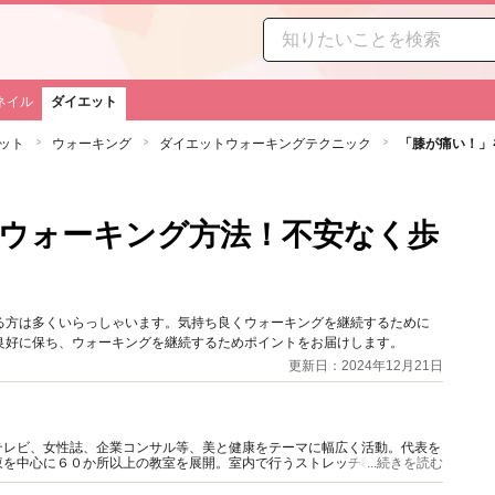
ネイル
ダイエット
ット
ウォーキング
ダイエットウォーキングテクニック
「膝が痛い！」
ク
ウォーキング方法！不安なく歩
る方は多くいらっしゃいます。気持ち良くウォーキングを継続するために
良好に保ち、ウォーキングを継続するためポイントをお届けします。
更新日：2024年12月21日
テレビ、女性誌、企業コンサル等、美と健康をテーマに幅広く活動。代表を
東を中心に６０か所以上の教室を展開。室内で行うストレッチ教室はじめ、
...続きを読む
かなカリキュラムにフアンも多い。