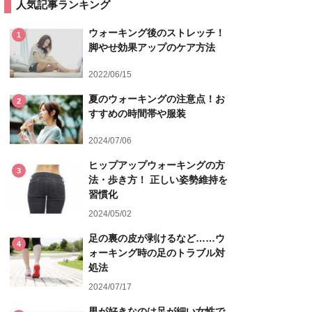
人気記事ランキング
ウォーキング後のストレッチ！
1
脚やせ効果アップのケア方法
2022/06/15
夏のウォーキングの注意点！お
2
すすめの時間帯や服装
2024/07/06
ヒップアップウォーキングの方
3
法・歩き方！ 正しい姿勢維持を
習慣化
2024/05/02
足の裏の皮が剥けるなど……ウ
4
ォーキング時の足のトラブル対
処法
2024/07/17
男が好きなのは足が細い女性で