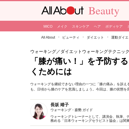
Beauty
MICO
メイク
スキンケア
ヘア
ボディケア
All About
ビューティ
ダイエット
運動ダイエ
ウォーキング
／ダイエットウォーキングテクニッ
「膝が痛い！」を予防する
くためには
ウォーキングを継続できない理由の一つに「膝の痛み」を訴え
も、日頃から膝のケアを意識しましょう。今回は、膝の状態を
長坂 靖子
ウォーキング・姿勢 ガイド
ウォーキングトレーナーとして、講演会、執筆、
務める「日本ウォーキングセラピスト協会」は関
屋外で行うウォーキング教室とバリエーション豊