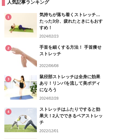
人気記事ランキング
気持ちが落ち着くストレッチ…
1
たった3分、疲れたときにもおす
すめ！
2024/02/23
手首を細くする方法！ 手首痩せ
2
ストレッチ
2022/06/08
鼠径部ストレッチは全身に効果
3
あり！リンパを流して美ボディ
になろう
2024/02/28
ストレッチはふたりですると効
4
果大！2人でできるペアストレッ
チ
2022/12/01