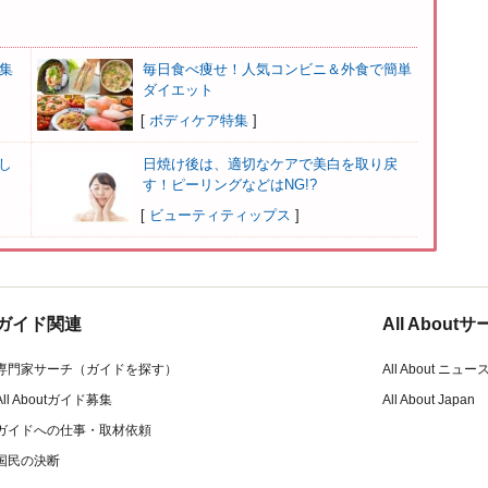
集
毎日食べ痩せ！人気コンビニ＆外食で簡単
ダイエット
[
ボディケア特集
]
し
日焼け後は、適切なケアで美白を取り戻
す！ピーリングなどはNG!?
[
ビューティティップス
]
ガイド関連
All Abou
専門家サーチ（ガイドを探す）
All About ニュー
All Aboutガイド募集
All About Japan
ガイドへの仕事・取材依頼
国民の決断