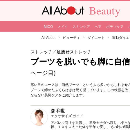
Beauty
MICO
メイク
スキンケア
ヘア
ボディケア
All About
ビューティ
ダイエット
運動ダイエ
ストレッチ
／足痩せストレッチ
ブーツを脱いでも脚に自
ページ目)
寒い日のエースは、断然ブーツ！という人も多いかもしれませ
ブーツで締めたふくらはぎは硬く凝っています。この状態を放
ならない美脚ケアをご紹介します。
森 和世
エクササイズ ガイド
アパレル商社を退職し、単身カナダへ渡り、様々
後、１０キロ太った体を半年で戻し、その時の経