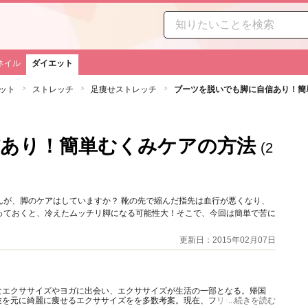
ネイル
ダイエット
ット
ストレッチ
足痩せストレッチ
ブーツを脱いでも脚に自信あり！簡
信あり！簡単むくみケアの方法
(2
んが、脚のケアはしていますか？ 靴の先で縮んだ指先は血行が悪くなり、
っておくと、冷えたムッチリ脚になる可能性大！そこで、今回は簡単で苦に
更新日：2015年02月07日
なエクササイズやヨガに出会い、エクササイズが生活の一部となる。帰国
験を元に綺麗に痩せるエクササイズをを多数考案。現在、フリーのヨガイン
...続きを読む