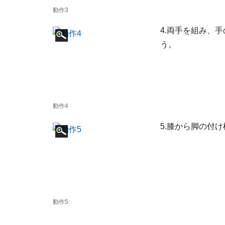
動作3
4.両手を組み、
う。
動作4
5.膝から脚の付
動作5