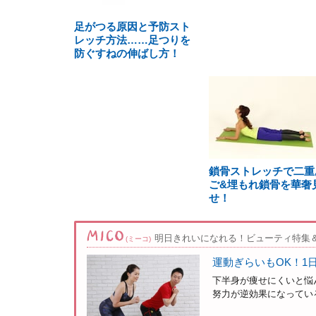
足がつる原因と予防スト
レッチ方法……足つりを
防ぐすねの伸ばし方！
鎖骨ストレッチで二重
ご&埋もれ鎖骨を華奢
せ！
明日きれいになれる！ビューティ特集
(ミーコ)
運動ぎらいもOK！1
下半身が痩せにくいと悩
努力が逆効果になっている