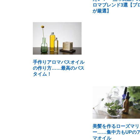
ロマブレンド3選【プ
が厳選】
手作りアロマバスオイル
の作り方……最高のバス
タイム！
美髪を作るローズマリ
ー……集中力もUPの
マオイル