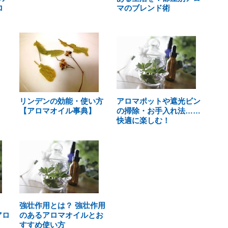
ロ
マのブレンド術
リンデンの効能・使い方
アロマポットや遮光ビン
【アロマオイル事典】
の掃除・お手入れ法……
快適に楽しむ！
強壮作用とは？ 強壮作用
アロ
のあるアロマオイルとお
すすめ使い方