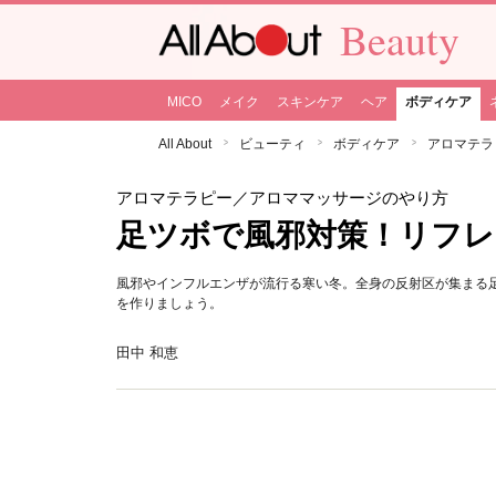
Beauty
MICO
メイク
スキンケア
ヘア
ボディケア
All About
ビューティ
ボディケア
アロマテラ
アロマテラピー
／アロママッサージのやり方
足ツボで風邪対策！リフレ
風邪やインフルエンザが流行る寒い冬。全身の反射区が集まる
を作りましょう。
田中 和恵