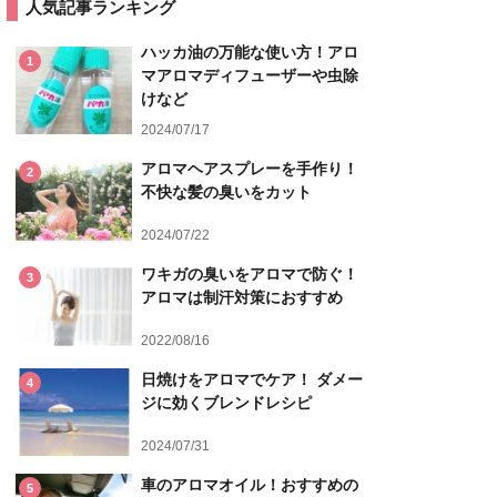
人気記事ランキング
ハッカ油の万能な使い方！アロ
1
マアロマディフューザーや虫除
けなど
2024/07/17
アロマヘアスプレーを手作り！
2
不快な髪の臭いをカット
2024/07/22
ワキガの臭いをアロマで防ぐ！
3
アロマは制汗対策におすすめ
2022/08/16
日焼けをアロマでケア！ ダメー
4
ジに効くブレンドレシピ
2024/07/31
車のアロマオイル！おすすめの
5