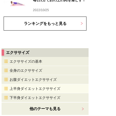
毎日1分で肘の上の肉を落とす！
2022/10/25
ランキングをもっと見る
エクササイズ
エクササイズの基本
全身のエクササイズ
お腹ダイエットエクササイズ
上半身ダイエットエクササイズ
下半身ダイエットエクササイズ
他のテーマも見る