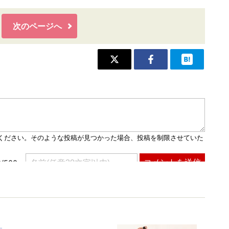
次のページへ