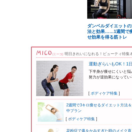
ダンベルダイエットの
法と効果……1週間で
せ効果を得る筋トレ
明日きれいになれる！ビューティ特集
(ミーコ)
運動ぎらいもOK！1
下半身が痩せにくいと悩
努力が逆効果になっている
[
ボディケア特集
]
2週間で3キロ痩せるダイエット方法＆
中プラン
[
ボディケア特集
]
花粉症で鼻をかみすぎた時のメイク直