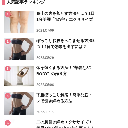
人気記事ランキング
膝上の肉を落とす方法とは？1日
1
1分美脚「4の字」エクササイズ
2024/07/09
ぽっこりお腹をへこませる方法8
2
つ！4日で効果を出すには？
2023/08/29
体を薄くする方法！”華奢な3D
3
BODY” の作り方
2022/06/06
下腹ぽっこり解消！簡単な筋ト
4
レで引き締める方法
2023/11/18
二の腕引き締めエクササイズ！
5