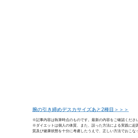
腕の引き締めデスカサイズあと2種目＞＞＞
※記事内容は執筆時点のものです。最新の内容をご確認くださ
※ダイエットは個人の体質、また、誤った方法による実践に起
質及び健康状態を十分に考慮したうえで、正しい方法でおこな