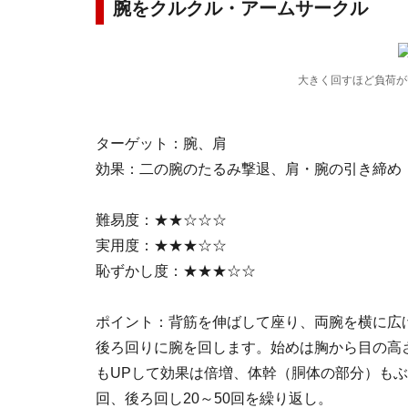
腕をクルクル・アームサークル
大きく回すほど負荷が
ターゲット：腕、肩
効果：二の腕のたるみ撃退、肩・腕の引き締め
難易度：★★☆☆☆
実用度：★★★☆☆
恥ずかし度：★★★☆☆
ポイント：背筋を伸ばして座り、両腕を横に広
後ろ回りに腕を回します。始めは胸から目の高
もUPして効果は倍増、体幹（胴体の部分）もぶ
回、後ろ回し20～50回を繰り返し。