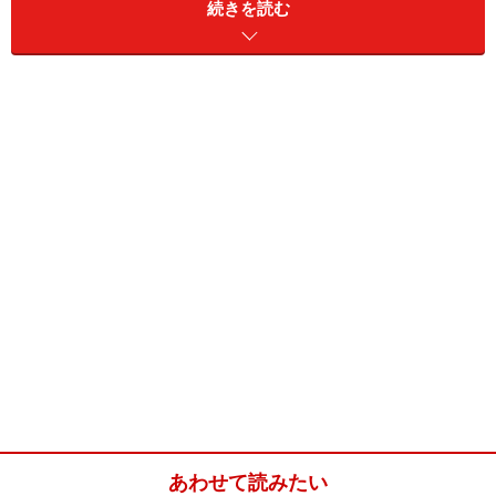
続きを読む
■
野菜だしで炊く トマトご飯
米
2カップ
だし
野菜だし 2カップより少な
め
ミニトマト
９～１０個
オリーブオイル
小さじ１
塩
小さじ1/2
パセリ
適量
あわせて読みたい