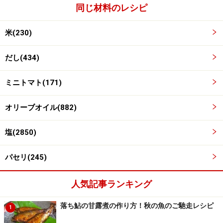
同じ材料のレシピ
米(230)
だし(434)
ミニトマト(171)
オリーブオイル(882)
塩(2850)
ご飯を天地返しする
4
蒸らし終わったら、ご飯を天地返しをします。
パセリ(245)
人気記事ランキング
落ち鮎の甘露煮の作り方！秋の魚のご馳走レシピ
1