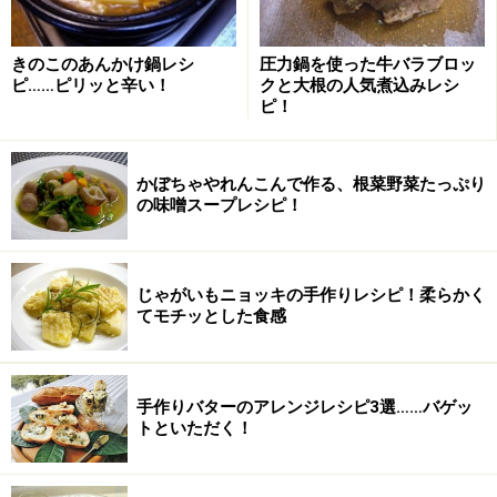
きのこのあんかけ鍋レシ
圧力鍋を使った牛バラブロッ
ピ……ピリッと辛い！
クと大根の人気煮込みレシ
ピ！
かぼちゃやれんこんで作る、根菜野菜たっぷり
の味噌スープレシピ！
じゃがいもニョッキの手作りレシピ！柔らかく
てモチッとした食感
手作りバターのアレンジレシピ3選……バゲッ
トといただく！