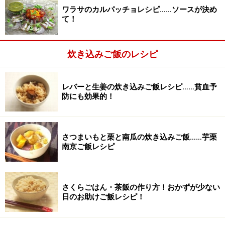
トマト、オリーブオイル、塩も加える
ワラサのカルパッチョレシピ……ソースが決め
2
て！
トマトはヘタを取り皮のまま並べ、オリーブオイルを回
し入れ塩を軽く振ります。
炊き込みご飯のレシピ
レバーと生姜の炊き込みご飯レシピ……貧血予
防にも効果的！
さつまいもと栗と南瓜の炊き込みご飯……芋栗
南京ご飯レシピ
さくらごはん・茶飯の作り方！おかずが少ない
日のお助けご飯レシピ！