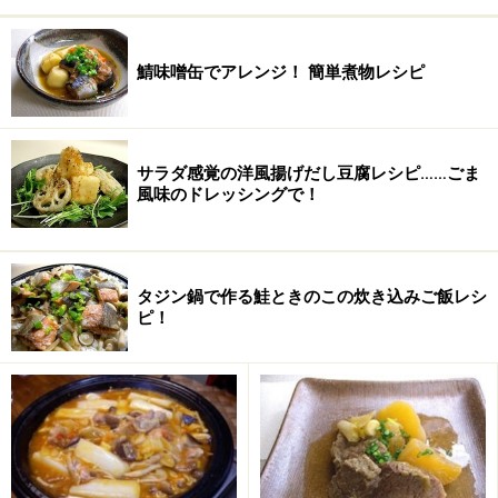
鯖味噌缶でアレンジ！ 簡単煮物レシピ
サラダ感覚の洋風揚げだし豆腐レシピ……ごま
風味のドレッシングで！
野菜だしは、トマトの水分が加わるので、２カップより
少なくします。
タジン鍋で作る鮭ときのこの炊き込みご飯レシ
トマトご飯の作り方・手順
ピ！
■
野菜だしでトマトご飯
野菜だしを入れ、30分つけておく
1
米は洗いザルにあげ水を切ります。鍋に
野菜だし
を加
え、３０分ほどおきます。