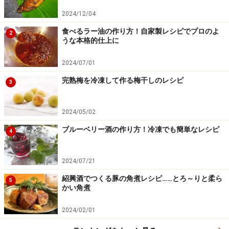
2024/12/04
食べるラー油の作り方！自家製レシピでプロのよ
2
うな本格的仕上に
2024/07/01
完熟梅を冷凍して作る梅干しのレシピ
3
2024/05/02
ブルーベリー酒の作り方！冷凍でも簡単なレシピ
4
2024/07/21
紹興酒でつくる豚の角煮レシピ……とろ～りと柔ら
パセリを添える
5
5
かい角煮
器に盛り付けて、パセリを飾ります。
2024/02/01