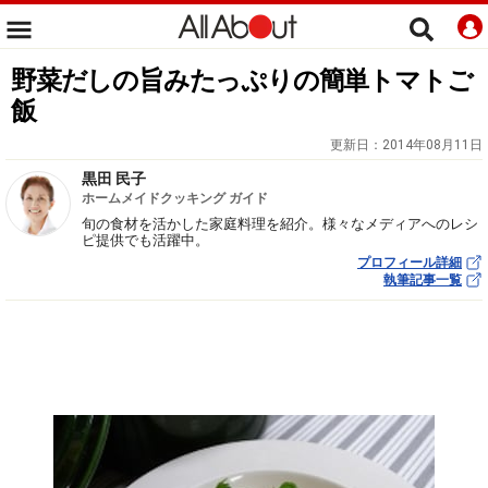
野菜だしの旨みたっぷりの簡単トマトご
飯
更新日：
2014年08月11日
黒田 民子
ホームメイドクッキング ガイド
旬の食材を活かした家庭料理を紹介。様々なメディアへのレシ
ピ提供でも活躍中。
プロフィール詳細
執筆記事一覧