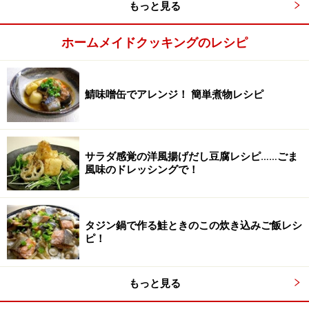
もっと見る
ホームメイドクッキングのレシピ
湯気が出てきたら弱火にして１０分、火を止めて１
鯖味噌缶でアレンジ！ 簡単煮物レシピ
3
０分蒸らす
火にかけて蓋から湯気が出てきたら、弱火で１０分炊き
ます。火を止めて１０分蒸らします。
サラダ感覚の洋風揚げだし豆腐レシピ……ごま
風味のドレッシングで！
タジン鍋で作る鮭ときのこの炊き込みご飯レシ
ピ！
もっと見る