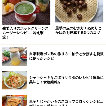
うるいのおすすめ3レシピ(2人分)
■
うるいの酢味噌和え
うるい
3～4本
里芋の皮のむき方！ぬめりと
生姜入りのホットグリーンス
かゆみを軽減する3つのコツ
ムージーレシピ……冷え撃
退！
酢
大さじ1
白味噌
大さじ2
自家製塩ポン酢の作り方！柚子とかぼすを贅沢
に使ったレシピ
きび砂糖
大さじ1～1/2
■
うるいのサラダ
シャキシャキなごぼうサラダのレシピ！簡単に
うるい
2～3本
美味しく食物繊維を
大根
5cm
里芋とじゃがいものスコップコロッケレシピ…
グリーンカール
1～2枚