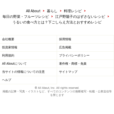
うるいは洗って汚れを落とし、茎と葉に分けておきま
>
>
>
All About
暮らし
料理レシピ
す。
>
>
毎日の野菜・フルーツレシピ
江戸野陽子のはずさないレシピ
うるいの食べ方とは？下ごしらえ方法とおすすめレシピ
たっぷりの熱湯を鍋に沸かし、塩を少々加えます。
茎から先にゆでます。葉は3～5秒、茎は10～15秒ほどで
ざるにあけます。
会社概要
採用情報
ゆでたうるいは、平ざるなどに広げてうちわで扇いで冷
投資家情報
広告掲載
まします。また、ボウルに氷水を用意してサッと冷やし
利用規約
プライバシーポリシー
ても◎。
All Aboutについて
著作権・商標・免責
当サイトの情報についての注意
サイトマップ
ヘルプ
© All About, Inc. All rights reserved.
掲載の記事・写真・イラストなど、すべてのコンテンツの無断複写・転載・公衆送信等
を禁じます