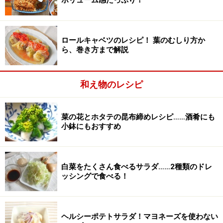
ボリューム感たっぷり！
ミニトマト
4個
レモン汁
適宜
ロールキャベツのレシピ！ 葉のむしり方か
ら、巻き方まで解説
塩
適宜
ブラックペッパー
適宜
和え物のレシピ
オリーブオイル
適宜
菜の花とホタテの昆布締めレシピ……酒肴にも
■
うるいの浅漬け
小鉢にもおすすめ
うるい
2～3本
白菜をたくさん食べるサラダ……2種類のドレ
昆布
適宜
ッシングで食べる！
塩
適宜
ヘルシーポテトサラダ！マヨネーズを使わない