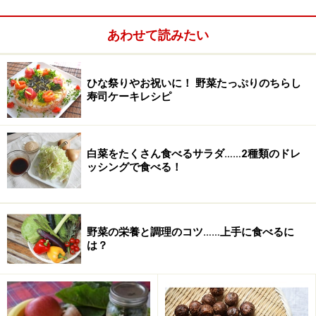
あわせて読みたい
ひな祭りやお祝いに！ 野菜たっぷりのちらし
寿司ケーキレシピ
■うるいのおすすめ3レシピ
白菜をたくさん食べるサラダ……2種類のドレ
うるいはサッとゆでて和え物にするのがスタンダードで
ッシングで食べる！
すが、揚げても、炒めても、煮てもおいしい山菜です。
もともと柔らかいので、普通に火を通しただけでクタク
タになって風味が損なわれてしまうので、サッと加熱す
野菜の栄養と調理のコツ……上手に食べるに
るのが◎。ここではうるいのぬめりを楽しむ
酢味噌和
は？
え
、洋風味を楽しむための
サラダ
、生でもおいしい
浅漬
け
を紹介したいと思います。