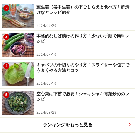
葉生姜（谷中生姜）の下ごしらえと食べ方！酢漬
2
けなどレシピ紹介
2024/09/20
本格的なしば漬けの作り方！少ない手順で簡単レ
3
シピ
2024/07/10
キャベツの千切りのやり方！スライサーや包丁で
4
うまくやる方法とコツ
2024/05/10
空心菜は下茹で必要！シャキシャキ青菜炒めのレ
5
シピ
2024/09/28
ランキングをもっと見る
うるいのゆで方
3