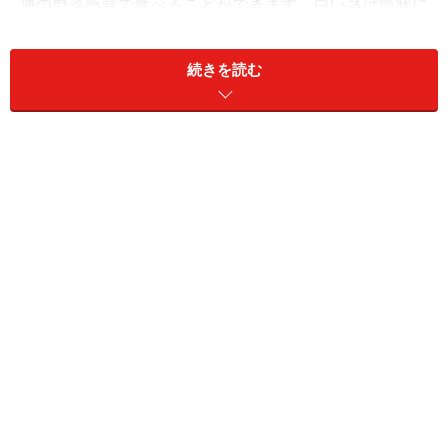
通の野菜感覚で食べることができます。白い茎は筒状に
巻いており、見た目も味もねぎによく似ていますが、サ
クッとした歯触りのよさと、ゆでたときに現れるぬめり
続きを読む
はうるいならではです。
■うるいの旬
2月に入るとハウス栽培ものが出回りますが、4～6月に
なるとずんぐりとした姿の自生うるいも出回ります。若
芽の段階を過ぎて、生長しすぎると全体が紫っぽくな
り、つぼみもついて、苦味が出てきてしまうので、よく
見極めましょう。