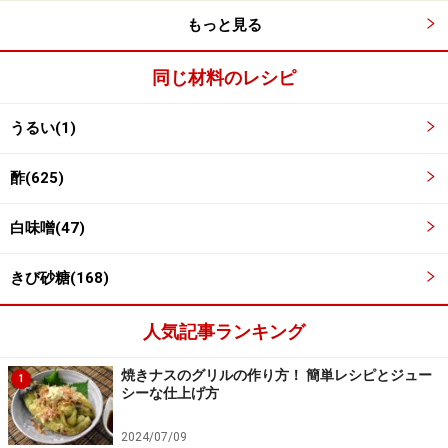
もっと見る
同じ材料のレシピ
うるい(1)
酢(625)
白味噌(47)
うるいの保存
2
きび砂糖(168)
日持ちするものではないので、できれば当日、そうでな
人気記事ランキング
ければ2～3日以内に食べましょう。
焼きナスのグリルの作り方！ 簡単レシピとジュー
湿らせたキッチンペーパーで茎を包み、ビニル袋やラッ
1
シーな仕上げ方
プで包んで、野菜室に立てて保存します。
2024/07/09