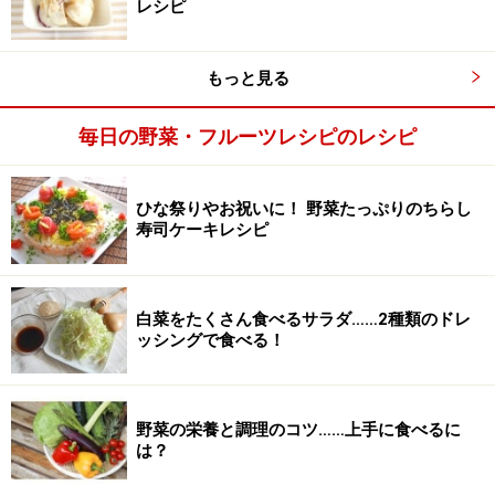
うるいのおすすめ3レシピの作り方・手順
レシピ
■
うるいの下ごしらえ
もっと見る
うるいの選び方
1
毎日の野菜・フルーツレシピのレシピ
根元近くの茎がふっくらしていて白いものが◎。
葉先は閉じていて、黄緑色のものが若くて、苦味が少な
ひな祭りやお祝いに！ 野菜たっぷりのちらし
め。
寿司ケーキレシピ
葉先がピンとしていてみずみずしいものを選びましょ
う。
白菜をたくさん食べるサラダ……2種類のドレ
ッシングで食べる！
野菜の栄養と調理のコツ……上手に食べるに
は？