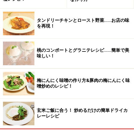
タンドリーチキンとロースト野菜……お店の味
を再現！
桃のコンポートとグラニテレシピ……簡単で美
味しい！
梅にんにく味噌の作り方&豚肉の梅にんにく味
■
菜の花のたらこクリーム和え
噌炒めのレシピ！
菜の花
1/2束
クリームチーズ
30ｇ
玄米ご飯に合う！ 炒めるだけの簡単ドライカ
レーレシピ
たらこ
1/2腹（20ｇ）