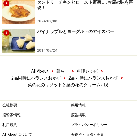
タンドリーチキンとロースト野菜……お店の味を再
4
現！
鍋ににんにく・オリーブ油を熱し、香りが出たらマッシ
ュルームを加え炒める。
2024/09/08
パイナップルとヨーグルトのアイスバー
5
2014/06/24
>
>
>
All About
暮らし
料理レシピ
>
>
2品同時にバランスおかず
2品同時にバランスおかず
菜の花のリゾットと菜の花のクリーム和え
会社概要
採用情報
投資家情報
広告掲載
利用規約
プライバシーポリシー
All Aboutについて
著作権・商標・免責