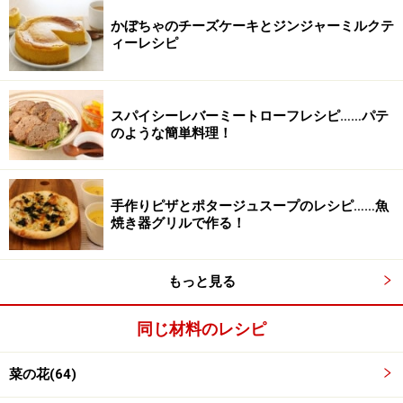
かぼちゃのチーズケーキとジンジャーミルクテ
ィーレシピ
スパイシーレバーミートローフレシピ……パテ
のような簡単料理！
2
手作りピザとポタージュスープのレシピ……魚
焼き器グリルで作る！
冷水にとって花の部分をバラバラにしないように食べや
すい長さに切る。
もっと見る
同じ材料のレシピ
菜の花(64)