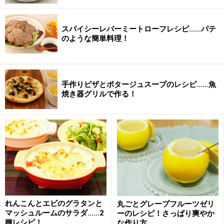
オリーブオイル
大さじ1
スパイシーレバーミートローフレシピ……パテ
のような簡単料理！
水
150ｍｌ
スープの素
5ｇ（練り状）
手作りピザとポタージュスープのレシピ……魚
米
3/4合
焼き器グリルで作る！
牛乳
250～350ｍｌ
塩
少々
生ハム
30ｇ
粉チーズ
適宜
こしょう
少々
れんこんとエビのグラタンと
丸ごとグレープフルーツゼリ
マッシュルームのサラダ……2
ーのレシピ！さっぱり爽やか
種レシピ！
な作り方