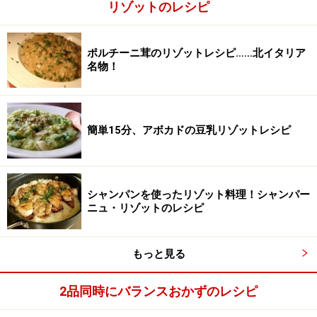
生クリーム
20ｍｌ
リゾットのレシピ
菜の花のリゾットの作り方・手順
ポルチーニ茸のリゾットレシピ……北イタリア
名物！
■
菜の花とマッシュルームのリゾット
1
菜の花は塩を加えた熱湯で茎の方からゆでる。
簡単15分、アボカドの豆乳リゾットレシピ
シャンパンを使ったリゾット料理！シャンパー
ニュ・リゾットのレシピ
もっと見る
2品同時にバランスおかずのレシピ