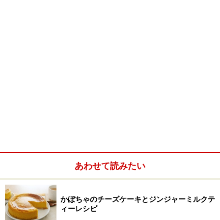
菜の花は花が咲いていないつぼみのしっかりとしたもの
を選ぶのがポイントです。なるべく早めに食べるのが好
ましいですが、保存する際には冷蔵庫の野菜室ではなく
冷蔵室に保存するほうがおすすめです。
菜の花のリゾット(2人分)
■
菜の花とマッシュルームのリゾット
あわせて読みたい
菜の花
1/2束
マッシュルーム
1パック
かぼちゃのチーズケーキとジンジャーミルクテ
ィーレシピ
ニンニク
1かけ