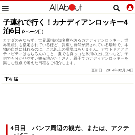
子連れで行く！カナディアンロッキー4
泊6日
(3ページ目)
カナダのみならず、世界屈指の知名度を誇るカナディアンロッキー。世
界遺産にも指定されているほど、貴重な自然が残されている場所で、本
物の自然に触れるのに、これ以上の環境はありません。アウトドアアク
ティビティはもちろんのこと、夏でも真っ白な氷河の上に立つなど、子
供でも分かりやすい観光地がたくさん。親子でカナディアンロッキーを
楽しむ視点で考えた日程をご紹介します。
更新日：
2014年02月04日
下村 猛
4日目 バンフ周辺の観光、または、アクテ