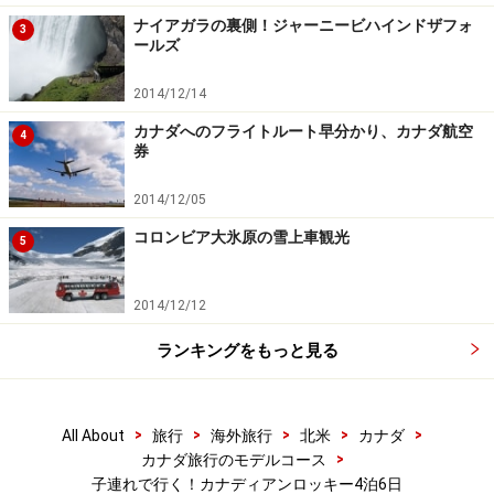
ナイアガラの裏側！ジャーニービハインドザフォ
3
ールズ
2014/12/14
カナダへのフライトルート早分かり、カナダ航空
4
券
2014/12/05
コロンビア大氷原の雪上車観光
5
2014/12/12
ランキングをもっと見る
>
>
>
>
>
All About
旅行
海外旅行
北米
カナダ
>
カナダ旅行のモデルコース
子連れで行く！カナディアンロッキー4泊6日