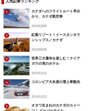
人気記事ランキング
カナダへのフライトルート早分
1
かり、カナダ航空券
2014/12/05
紅葉リゾート！イースタンタウ
2
ンシップス／カナダ
2014/06/05
世界三大瀑布を楽しむ！ナイア
3
ガラの滝のホテル
2014/12/12
コロンビア大氷原の雪上車観光
4
2014/12/12
オタワ生まれのカナダのスイー
5
ツ！ ビーバーテイル