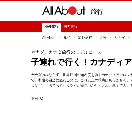
旅行
海外旅行
国内旅行
All About
旅行
海外旅行
北米
カナダ
カナダ
／カナダ旅行のモデルコース
子連れで行く！カナディア
カナダのみならず、世界屈指の知名度を誇るカナディアンロッ
で、本物の自然に触れるのに、これ以上の環境はありません。
つなど、子供でも分かりやすい観光地がたくさん。親子でカナ
下村 猛