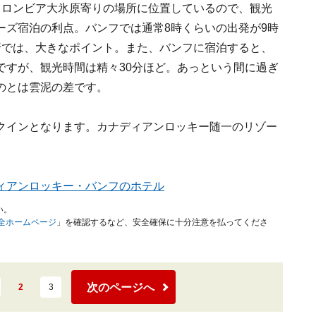
コロンビア大氷原寄りの場所に位置しているので、観光
ーズ宿泊の利点。バンフでは通常8時くらいの出発が9時
行では、大きなポイント。また、バンフに宿泊すると、
ですが、観光時間は精々30分ほど。あっという間に過ぎ
のとは雲泥の差です。
クインとなります。カナディアンロッキー随一のリゾー
ィアンロッキー・バンフのホテル
い。
安全ホームページ
」を確認するなど、安全確保に十分注意を払ってくださ
次のページへ
2
3