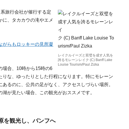
日系旅行会社が催行する定
かに、タカカウの滝やエメ
ながらもロッキーの見所凝
レイクルイーズと双璧を成す人気を
誇るモレーンレイク (C) Banff Lake
Louise Tourism/Paul Zizka
場合、10時から15時の6
たりな、ゆったりとした行程になります。特にモレーン
にあるのに、公共の足がなく、アクセスしづらい場所。
の湖が見たい場合、この観光がおススメです。
氷原を観光し、バンフへ