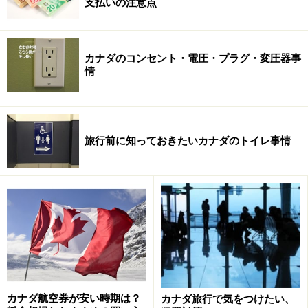
支払いの注意点
カナダのコンセント・電圧・プラグ・変圧器事
情
アイスフィールドセンターにてチケット購
入
旅行前に知っておきたいカナダのトイレ事情
アイスフィールドセンターでチケットも購入を (C) Travel
Alberta
館内にはミニ氷河博物館、レストラン、ギフトショップ
カナダ航空券が安い時期は？
カナダ旅行で気をつけたい、