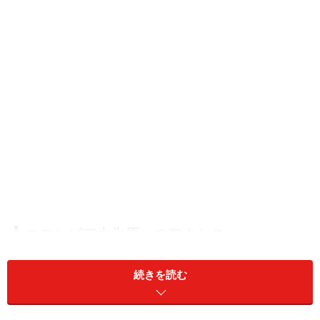
コロンビア大氷原へのアクセス
続きを読む
コロンビア大氷原の位置 (C) Blue Works