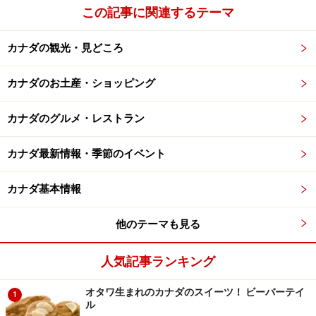
この記事に関連するテーマ
カナダの観光・見どころ
雪上車観光のルート。この画像は古いので、アイスフィール
ドセンターが写っていません(C) Brewster
カナダのお土産・ショッピング
カナダのグルメ・レストラン
まずはシャトルバスで乗り換え場所まで (C) Travel Alberta
カナダ最新情報・季節のイベント
……なんですが、まずは普通の観光バスを使用したシャト
カナダ基本情報
ルバスに約10分ほど揺られて、雪上車との乗換え口まで
移動。このシャトルバスは雪上車観光の一部となってお
他のテーマも見る
り、乗り換え場所には、このバスでしかアクセスできま
せん。
人気記事ランキング
オタワ生まれのカナダのスイーツ！ ビーバーテイ
1
いよいよ雪上車に乗車。56人乗りの特殊車両で、タイヤ
ル