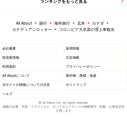
ランキングをもっと見る
も全体に閉める割合はたった2％ほど。コロンビア大氷
原全体の面積は325平方キロ。東京23区の面積が621平方
キロですから、その大きさのほどがお分かりいただける
>
>
>
>
>
All About
旅行
海外旅行
北米
カナダ
>
カナディアンロッキー
コロンビア大氷原の雪上車観光
のでは？
会社概要
採用情報
投資家情報
広告掲載
利用規約
プライバシーポリシー
氷河の水はものすごく冷たいので、空きのペットボトルがあ
All Aboutについて
著作権・商標・免責
ると重宝 (C) Travel Alberta
当サイトの情報についての注意
サイトマップ
雪上車に揺られて約20分。折り返し地点では、実際に氷
ヘルプ
河の上に降り立つことができます。実はこの場所の氷の
© All About, Inc. All rights reserved.
掲載の記事・写真・イラストなど、すべてのコンテンツの無断複写・転載・公衆送信等
厚さが300m！足元にそんな厚さの氷があるなんて、とて
を禁じます
も不思議な気分です。ここで約15分停車しますが、氷河
の上、巨大なタイヤの雪上車と記念撮影、そして、氷河