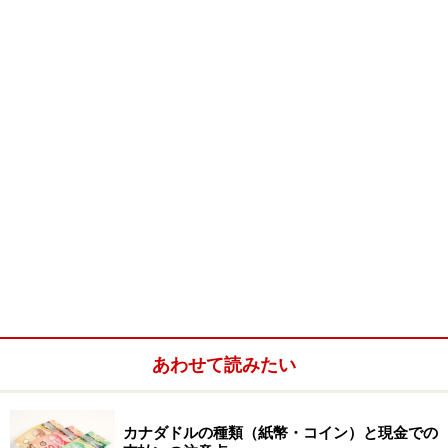
まず、コロンビア大氷原の場所を確認してみましょう。
最大の町バンフからは距離約200km、時間にして3時
間。北の玄関口ジャスパーからは約100km、1時間半。
いずれにせよ車以外にアクセス方法はないので、ツアー
に参加、もしくはレンタカーという選択肢になります。
バンフ、ジャスパーいずれから出発しても、途中に数々
の観光ポイントがあるので、レンタカーの場合、移動に
半日は見ておくのが無難。
あわせて読みたい
カナダドルの種類（紙幣・コイン）と現金での