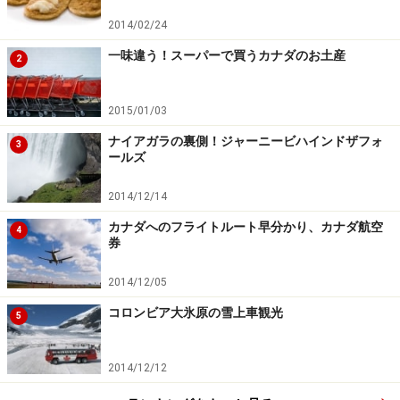
の直径は約1.5mという巨大なもの。出発してすぐに、滑
り落ちてしまうのではないかというほど急な砂利道の下
2014/02/24
り坂を通過。これを過ぎるといよいよ氷河上へ！ 周りは
一味違う！スーパーで買うカナダのお土産
2
一面真っ白。アサバスカ氷河と呼ばれる、長さ6km、幅
1km、氷の厚さは最大で300mにも達する巨大な氷河上に
2015/01/03
やってきました！
ナイアガラの裏側！ジャーニービハインドザフォ
3
ールズ
2014/12/14
カナダへのフライトルート早分かり、カナダ航空
4
券
2014/12/05
アサバスカ氷河とコロンビア大氷原の関係 (C) Travel
Alberta
コロンビア大氷原の雪上車観光
5
コロンビア大氷原観光なのに、アサバスカ氷河？ 実はア
2014/12/12
サバスカ氷河というものはコロンビア大氷原を形成する
一部の名前で、これだけでも巨大なものですが、それで