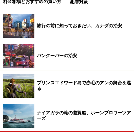
も！ (C) Travel Alberta
料金相場とおすすめの買い方
犯罪対策
雪上車観光は氷河の前にあるアイスフィールドセンター
と呼ばれる建物から出発します。通常は15分おきの出発
旅行の前に知っておきたい、カナダの治安
なので、チケット購入時に、何時の雪上車ツアーに乗る
かしっかり確認しておきましょう。夏の混雑時には1時
間待ちになるようなこともありますが、館内の施設が充
実しているので、待ち時間もそれほど苦にならないは
バンクーバーの治安
ず。
雪上車観光は所要1時間30分。ツアー中、トイレはない
プリンスエドワード島で赤毛のアンの舞台を巡
ので、出発前に必ず済ませましょう。
る
ナイアガラの滝の遊覧船、ホーンブロワーツア
ーズ
いよいよ雪上車観光出発！