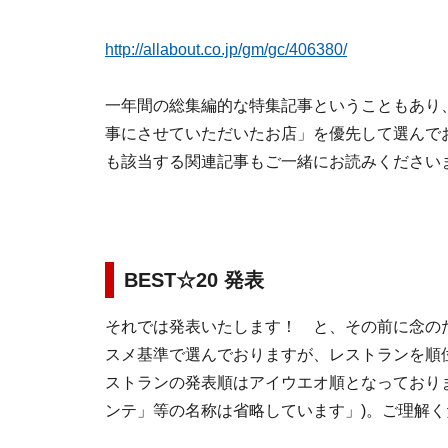
http://allabout.co.jp/gm/gc/406380/
一年間の総集編的な特集記事ということもあり
事にさせていただいたお店」を優先して選んで
も該当する関連記事もご一緒にお読みください
BEST☆20 発表
それでは発表いたします！ と、その前に念の
スメ基準で選んでおりますが、レストランを順
ストランの発表順はアイウエオ順となっており
ンテ」等の名称は省略しています」)。ご理解