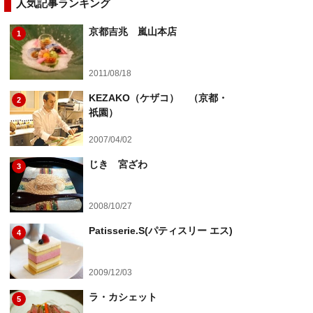
人気記事ランキング
京都吉兆 嵐山本店
1
2011/08/18
KEZAKO（ケザコ） （京都・
2
祇園）
2007/04/02
じき 宮ざわ
3
2008/10/27
Patisserie.S(パティスリー エス)
4
2009/12/03
ラ・カシェット
5