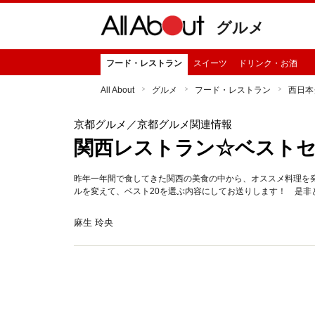
グルメ
フード・レストラン
スイーツ
ドリンク・お酒
All About
グルメ
フード・レストラン
西日本
京都グルメ
／京都グルメ関連情報
関西レストラン☆ベストセレ
昨年一年間で食してきた関西の美食の中から、オススメ料理を発
ルを変えて、ベスト20を選ぶ内容にしてお送りします！ 是非
麻生 玲央