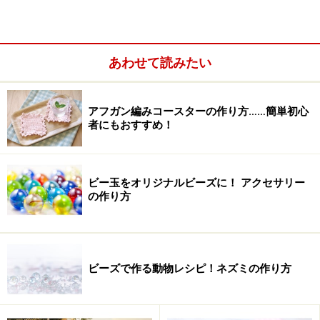
あわせて読みたい
2本折り目位置を決める
布が3枚重なった状態で縫い留めるのが三つ折り縫いで
アフガン編みコースターの作り方……簡単初心
すが、折り目をつけるのは2本です。幅1cmの三つ折り縫
者にもおすすめ！
いを作る場合、1本目の折り目は布端から5mmから7mm
の位置を測って決めます。2本目の折り目は1本目の折り
目から1cm上がったところにつけるようにします。
ビー玉をオリジナルビーズに！ アクセサリー
の作り方
三つ折り縫いの手順2：真っ直ぐな折り目を
付ける
ビーズで作る動物レシピ！ネズミの作り方