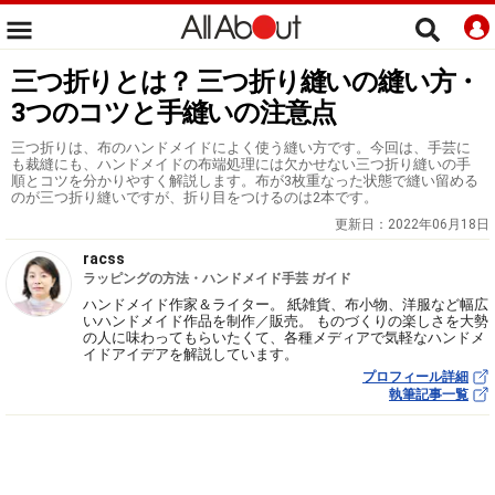
三つ折りとは？ 三つ折り縫いの縫い方・
3つのコツと手縫いの注意点
三つ折りは、布のハンドメイドによく使う縫い方です。今回は、手芸に
も裁縫にも、ハンドメイドの布端処理には欠かせない三つ折り縫いの手
順とコツを分かりやすく解説します。布が3枚重なった状態で縫い留める
のが三つ折り縫いですが、折り目をつけるのは2本です。
更新日：
2022年06月18日
racss
ラッピングの方法・ハンドメイド手芸 ガイド
ハンドメイド作家＆ライター。 紙雑貨、布小物、洋服など幅広
いハンドメイド作品を制作／販売。 ものづくりの楽しさを大勢
の人に味わってもらいたくて、各種メディアで気軽なハンドメ
イドアイデアを解説しています。
プロフィール詳細
執筆記事一覧