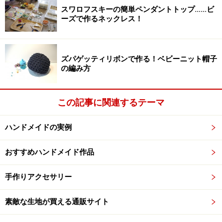
けることができます。
市販のアイロン定規（おすすめは
スワロフスキーの簡単ペンダントトップ……ビ
クロバー）
をひとつ揃えておいてもいいですね。
ーズで作るネックレス！
ズパゲッティリボンで作る！ベビーニット帽子
の編み方
三つ折り縫いの手順3：端を真っ直ぐ縫う
ミシンを使って三つ折りにした内側の端から約1mmのと
この記事に関連するテーマ
ころを縫いとめます。なるべくギリギリを縫ったほうが
美しく見えるのですが、縫い目が曲がったり布端から落
ハンドメイドの実例
ちてしまってはいけません。針の先を見つめるのではな
く、押えと布の位置がずれないように見ながら縫ったほ
おすすめハンドメイド作品
うが曲がらずにできるという人が多いようです。
手作りアクセサリー
同じ幅で縫うための「
ステッチ定規（ガイド）
」という
素敵な生地が買える通販サイト
ミシンのアタッチメントも市販されています。