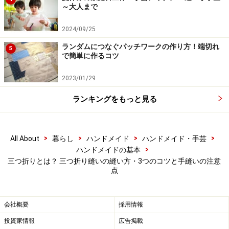
1本目の折り目を2本目の折り目より若干狭くするの
～大人まで
がポイント
です。これにより三つ折りにした時の収
まりがよくなり、きれいに仕上がります。
2024/09/25
アイロン定規を使用
して均等な幅の折り目をつけま
ランダムにつなぐパッチワークの作り方！端切れ
5
で簡単に作るコツ
す。
ミシンの針先ではなく
押さえと布の位置を見ながら
2023/01/29
縫います。
ランキングをもっと見る
以上、3つのコツを意識してきれいな三つ折り縫いを目
指しましょう。
>
>
>
>
All About
暮らし
ハンドメイド
ハンドメイド・手芸
>
ハンドメイドの基本
【関連記事】
三つ折りとは？ 三つ折り縫いの縫い方・3つのコツと手縫いの注意
点
まつり縫いの基本……裾上げに使える手縫い（流し&
たてまつり縫い）
会社概要
採用情報
風呂敷の作り方！カジュアルでおしゃれなマイ風呂
敷を手作り
投資家情報
広告掲載