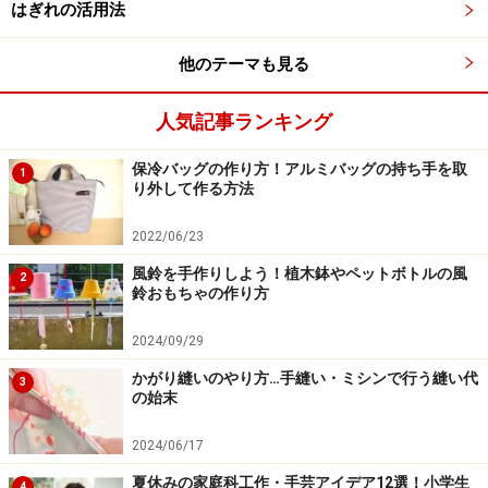
はぎれの活用法
※手縫いの場合は、たてまつりなどの目立たないまつり
縫いで仕上げます。
他のテーマも見る
人気記事ランキング
保冷バッグの作り方！アルミバッグの持ち手を取
1
り外して作る方法
2022/06/23
風鈴を手作りしよう！植木鉢やペットボトルの風
2
鈴おもちゃの作り方
2024/09/29
かがり縫いのやり方…手縫い・ミシンで行う縫い代
3
の始末
三つ折り縫いのコツまとめ
2024/06/17
夏休みの家庭科工作・手芸アイデア12選！小学生
4