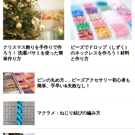
アイロンで折り目をつける
アイロンを使ってしっかり折り目をつけます。
このとき、折り返しの幅が不ぞろいに波打つようになっ
てしまうときれいな仕上がりになりません。
クリスマス飾りを手作りで作
ビーズでドロップ（しずく）
ろう！ 洗濯バサミを使った簡
のネックレスを作ろう！材料
まっすぐな折り目をつけるには
単作り方
と作り方
均等にまっすぐ折り目をつけるためには、写真のように
厚紙などをあててアイロンをかけると簡単です。
ピンの丸め方……ビーズアクセサリー初心者も
簡単、手早い&失敗なし！
手作りアイロン定規
特に、この厚紙に目盛りを書き込んで手作りの「アイロ
マクラメ：ねじり結びの編み方
ン定規」を作っておくと便利です。目盛りに合わせて折
り返し幅を決められるので、手早くきれいな折り目をつ