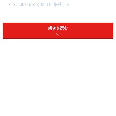
2：真っ直ぐな折り目を付ける
3：端を真っ直ぐ縫う
三つ折り縫いのコツまとめ
続きを読む
三つ折り縫いの手順1：折り目位置を決める