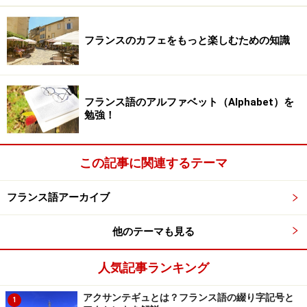
と言われたら、「気をつけて(ください)」ということで
す。バッグが開いているのか、スリの現場なのか、
瞬時
フランスのカフェをもっと楽しむための知識
に見極め
てください。
夜間の一人歩きは避けましょう
フランス語のアルファベット（Alphabet）を
勉強！
「日常から離れている」という開放感と、それでいて、
外国にいる不安感のないまぜになった表情をしているの
この記事に関連するテーマ
でしょうか。どこの国でも観光客はスリのターゲットに
なりやすいもので、外国人でも同じです。ガイドブック
フランス語アーカイブ
を見ながらキョロキョロと道を探したり、不安気な様子
で歩いたりするのではなく、毅然とした態度を心がけま
他のテーマも見る
しょう。
人気記事ランキング
財布を後ろのポケットに入れない
スマートフォンなどを手に持ちながら歩かない
アクサンテギュとは？フランス語の綴り字記号と
1