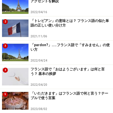
アクセントを解説
バッグを前にくるように持つ
バッグを開けてすぐの位置に貴重品を置かない
2022/04/16
持ち物 (特に貴重品) を分散する
「トレビアン」の意味とは？ フランス語の似た単
2
語の正しい使い分け方
夜間の一人歩きを避ける
など、ちょっとした心がけで防げる場合もありま
2021/11/06
す。チェックしてみてください。
「pardon?」……フランス語で「すみません」の使
3
い方
2022/04/24
物を失くしたときに使えるフランス語
フランス語で「おはようございます」は何と言
4
う？ 基本の挨拶
どういう訳か、自分で置き忘れたり、失くしてしまうの
2022/04/20
が旅の途中です。
「いただきます」はフランス語で何と言う？テー
5
ブルで使う言葉
・～をなくしました
J'ai perdu ～
. (ジェ ペるデュ ～)
2023/08/02