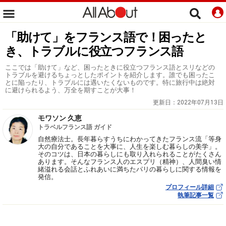
「助けて」をフランス語で！困ったと
き、トラブルに役立つフランス語
ここでは「助けて」など、困ったときに役立つフランス語とスリなどの
トラブルを避けるちょっとしたポイントを紹介します。誰でも困ったこ
とに陥ったり、トラブルには遇いたくないものです。特に旅行中は絶対
に避けられるよう、万全を期すことが大事！
更新日：
2022年07月13日
モワソン 久恵
トラベルフランス語 ガイド
自然療法士。長年暮らすうちにわかってきたフランス流「等身
大の自分であることを大事に、人生を楽しむ暮らしの美学」。
そのコツは、日本の暮らしにも取り入れられることがたくさん
あります。そんなフランス人のエスプリ（精神）、人間臭い情
緒溢れる会話とふれあいに満ちたパリの暮らしに関する情報を
発信。
プロフィール詳細
執筆記事一覧