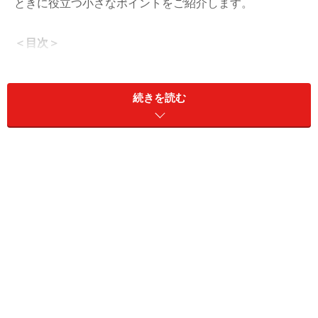
ときに役立つ小さなポイントをご紹介します。
＜目次＞
「助けて！誰か日本語を話せますか？」をフランス
語で！読み方と例文
続きを読む
アトンシオン！と言われたらスリ警戒！フランスで
スリに合わない方法
物を失くしたときに使えるフランス語
旅の準備にプラスアルファ