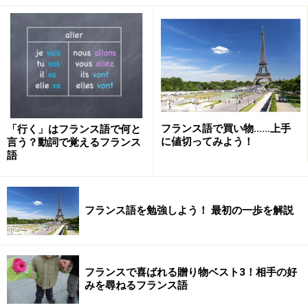
・助けてください
Aidez-moi, s'il vous plait.
(エデ モワ シル ヴ プレ)
・だれか日本語を話せる人はいますか
Y a-t-il quelqu'un qui parle japonais ?
(ヤ ティル ケ
ルカン キ パるル ジャポネ)
フランス語で買い物……上手
「行く」はフランス語で何と
に値切ってみよう！
言う？動詞で覚えるフランス
日本語
で「
たすけて
」「
スリだ
」と大声を出すこともか
語
なり効果があります。すぐに手助けの必要な困った時に
は、
迷わず大声で叫んで
ください。
フランス語を勉強しよう！ 最初の一歩を解説
アトンシオン！と言われたらスリ警戒！フ
ランスでスリに合わない方法
フランスで喜ばれる贈り物ベスト3！相手の好
みを尋ねるフランス語
Attention !
(アトンシオン)