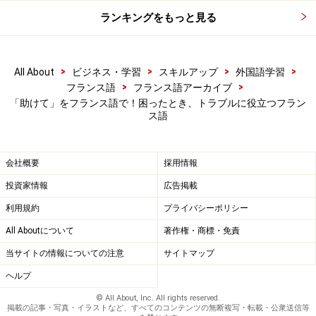
～の部分には失くしたものを入れてください。
ランキングをもっと見る
パスポート
mon passeport
(モン パスポーる)
クレジット・カード
ma carte crédit
(マ カるト ク
>
>
>
>
All About
ビジネス・学習
スキルアップ
外国語学習
れディ)
>
>
フランス語
フランス語アーカイブ
携帯電話
mon téléphone portable
(モン テレフォ
「助けて」をフランス語で！困ったとき、トラブルに役立つフラン
ス語
ン ポるタブル)
道に迷ったときも似たような言い方です。
会社概要
採用情報
・道に迷ってしまいました
投資家情報
広告掲載
Je me suis perdu(e).
(ジュ ム スゥイ ペるデュ)
利用規約
プライバシーポリシー
※(e) は、女性の場合です。発音に変化はありません。
All Aboutについて
著作権・商標・免責
当サイトの情報についての注意
サイトマップ
ヘルプ
© All About, Inc. All rights reserved.
掲載の記事・写真・イラストなど、すべてのコンテンツの無断複写・転載・公衆送信等