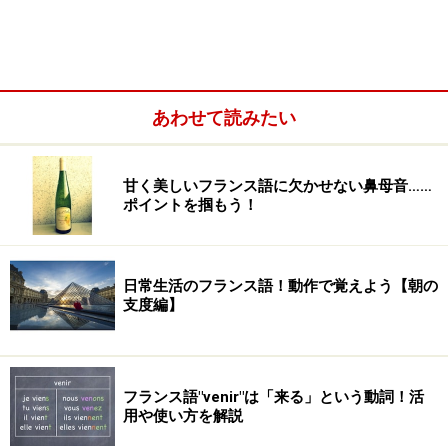
ホテルでのトラブルに対応できるフランス語集
あわせて読みたい
甘く美しいフランス語に欠かせない鼻母音……
ポイントを掴もう！
「助けて！誰か日本語を話せますか？」を
フランス語で！読み方と例文
道でスリにあった、転んで動けなくなってしまったなど
日常生活のフランス語！動作で覚えよう【朝の
支度編】
の「困ったとき」に使えるのが、次の3つのセリフで
す。
・たすけて
フランス語"venir"は「来る」という動詞！活
用や使い方を解説
Au secours
. (オ スクーる)