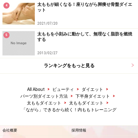
太ももが細くなる！座りながら脚痩せ骨盤ダイエ
4
ット
Amazonで人気のダイエット用品をチェック！
2021/07/20
楽天市場で人気のダイエット用品をチェック！
太ももを小刻みに動かして、無理なく脂肪を燃焼
5
する
2013/02/27
ランキングをもっと見る
>
>
>
All About
ビューティ
ダイエット
>
>
パーツ別ダイエット方法
下半身ダイエット
>
>
太ももダイエット
太ももダイエット
「ながら」できるから続く！内ももトレーニング
会社概要
採用情報