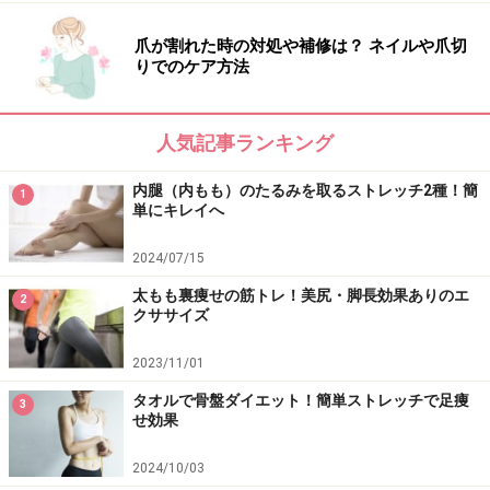
1日10分で出来る、とっても簡単なトレーニングです！
爪が割れた時の対処や補修は？ ネイルや爪切
是非、習慣化してみてくださいね。「美は1日にして成
りでのケア方法
らず」です。毎日の積み重ねることで、必ず太ももにす
き間があらわれます。
人気記事ランキング
同時に、太ももトレーニングも行うことで、よりすっき
内腿（内もも）のたるみを取るストレッチ2種！簡
1
単にキレイへ
りとバランスの良い美脚になりますよ！
⇒
内ももとセットで効果倍増！太ももトレーニング
2024/07/15
※記事内容は執筆時点のものです。最新の内容をご確認くださ
太もも裏痩せの筋トレ！美尻・脚長効果ありのエ
2
い。
クササイズ
※ダイエットは個人の体質、また、誤った方法による実践に起因
して体調不良を引き起こす場合があります。実践の際には、必ず
2023/11/01
自身の体質及び健康状態を十分に考慮したうえで、正しい方法で
おこなってください。また、全ての方への有効性を保証するもの
タオルで骨盤ダイエット！簡単ストレッチで足痩
3
ではありません。
せ効果
2024/10/03
【編集部おすすめの購入サイト】