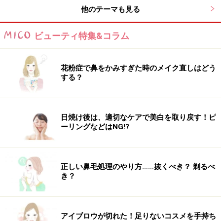
になります。
他のテーマも見る
ビューティ特集&コラム
花粉症で鼻をかみすぎた時のメイク直しはどう
する？
3､思いっきり壁を押してキープ！
3､曲げた膝で思いっきり壁を押して、内方向に力を加
日焼け後は、適切なケアで美白を取り戻す！ピ
え、そのまま30秒キープ！
ーリングなどはNG!?
※呼吸は止めずにゆっくりと続けましょう！
正しい鼻毛処理のやり方……抜くべき？ 剃るべ
き？
4､ゆっくりと力を抜き、お休みを
アイブロウが切れた！足りないコスメを手持ち