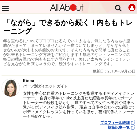
「ながら」できるから続く！内ももトレ
ーニング
年を重ねるにつれてプヨプヨたるんでいく太もも。気になる内ももの脂
肪がたまってしまっていませんか？一度ついてしまうと、なかなか落と
せないのが太ももの内側のお肉です。そんな内ももが簡単に痩せること
が出来るトレーニング方法をご紹介します！無理のないトレーニングの
毎日の積み重ねで内ももにすき間を作り、美しい太ももラインに！テレ
ビを見ながら出来ちゃうので、続けやすいトレーニングです。
更新日：
2013年09月26日
Ricca
パーツ別ダイエット ガイド
女性を中心に自重のトレーニングを指導するボディメイクトレ
ーナー。 自身が半年で10kg以上痩せた経験や長年のスポーツ
トレーナーの経験を活かし、世のすべての女性へ美容や健康へ
繋がるボディメイク法を指導。 現在は自宅や会社への出張にて
ボディメイクレッスンを行っているほか、芸能関係のトレーナ
ーも務めている。
プロフィール詳細
執筆記事一覧