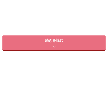
美脚の条件は内もものすき間
続きを読む
いわゆる美脚の必須条件のひとつとして挙げられる、太
もものすき間。これは、内転筋という普段使われにくい
内ももの筋肉を鍛えることで得られます。もちろん、今
からでも遅くありません。長年放っておいたために弛ん
でしまった内ももを、簡単なトレーニングで引き締め
て、太ももにすき間を作りましょう！
今回は、家の壁の角を使って1日10分で出来る、とって
も簡単な内ももを引き締めるトレーニングのご紹介で
す。キュッと締まった太ももを作る新習慣を身につけて