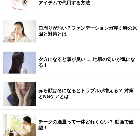
アイテムで代用する方法
4､30秒キープしたら、ゆっくりと力を抜いて、30秒お休
みをします。30秒お休みをしたら、また力を加えて30秒
キープ！
口周りが汚い？ファンデーションガ浮く時の原
因と対策とは
3～4を、1日3～5セット、左右共に行います。
夕方になると頭が臭い……地肌の匂いが気にな
る！
このトレーニングは「内転筋」という、いわゆる内もも
の筋肉に効果があります。
赤ら顔は冬になるとトラブルが増える？ 対策
内転筋は、脚を内側に閉じる時に使われる筋肉で、骨盤
とNGケアとは
を正しい位置に保つ役割もあります。日常生活では、他
の筋肉に比べてもあまり使われることがないので、非常
チークの適量って一体どれくらい？ 動画で確
に衰えやすく、意識してトレーニングをしないと内もも
認！
に脂肪が付きやすくなってしまいます。