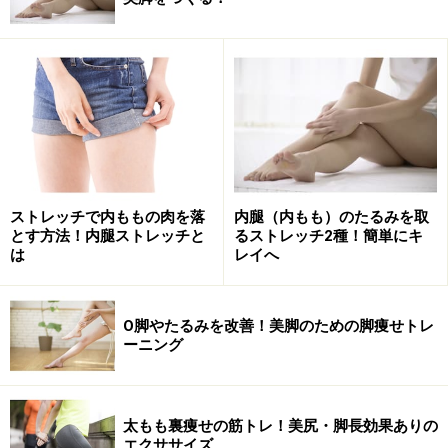
「ながら」できるから続く！内ももトレー
ニング
始める前に、まずタオルを1枚用意し、壁やタンス等の
角を探してください。タンス等を使う場合は、力強く押
しても動かない事を確認してから行ってくださいね(動い
てしまうと危険です！)。
テレビを見ながらでも出来るので、とっても続けやすい
ストレッチで内ももの肉を落
内腿（内もも）のたるみを取
トレーニングです！
とす方法！内腿ストレッチと
るストレッチ2種！簡単にキ
は
レイへ
O脚やたるみを改善！美脚のための脚痩せトレ
1､片膝を曲げて壁の角の前に座る
ーニング
1､壁やタンスの角の前に、片脚の膝を曲げて座ります。
両手は後ろの楽な位置につきます。
太もも裏痩せの筋トレ！美尻・脚長効果ありの
エクササイズ