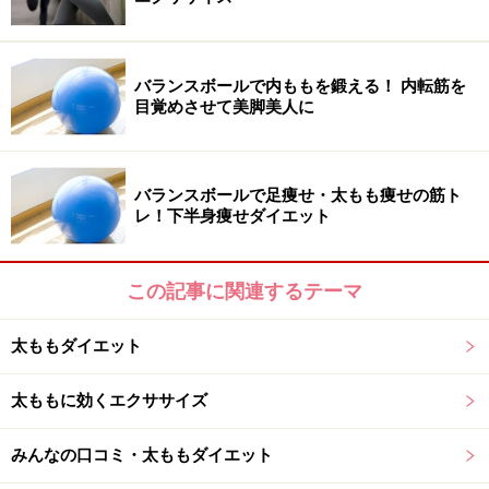
バランスボールで内ももを鍛える！ 内転筋を
2､タオルを折って膝と壁の間に挟む
目覚めさせて美脚美人に
2､曲げた膝の内側と壁の間に、折ったタオルを挟みま
す。
バランスボールで足痩せ・太もも痩せの筋ト
レ！下半身痩せダイエット
※タオルは膝が痛くならないよう、クッション代わりに
挟みます。タオルを挟まずにも出来ますが、「膝蓋骨」
この記事に関連するテーマ
という膝の骨が直接、堅い壁に当たるので、そのまま力
強く壁を押すと、膝の骨への衝撃による痛みが発生して
太ももダイエット
しまいます。変なところで痛みが生じてしまうと、痛み
をかばうために膝で壁を押す力が十分に発揮されなくな
太ももに効くエクササイズ
ってしまいます。「思い切り力を加える」ことがトレー
ニングに繋がるので、タオルは余分な痛みを発生させず
みんなの口コミ・太ももダイエット
に、効率良くトレーニングするための「補助」という形