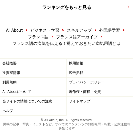
フランスでは、大きな病院 (
l’h
ô
pital
) の緊急科に行くの
ランキングをもっと見る
でない限り、診察を受けるには、医師に予約をしてから
出向いていきます。
>
>
>
>
All About
ビジネス・学習
スキルアップ
外国語学習
他のヨーロッパの国々と同様、「
医薬分業
」のシステム
>
>
フランス語
フランス語アーカイブ
フランス語の病気を伝える！覚えておきたい病気用語とは
を取り入れています。つまり、診察代の支払いと一緒に
薬がでてくるのではなく、医師の書いた処方箋を持って
薬局や検査のためのラボへ行き、薬を購入したり、検査
会社概要
採用情報
を受けたりします。
投資家情報
広告掲載
利用規約
プライバシーポリシー
支払いはその都度済ませ、後で社会保険に請求する仕組
All Aboutについて
著作権・商標・免責
みになっています。
当サイトの情報についての注意
サイトマップ
・病院
l’h
ô
pital
ロピタル
ヘルプ
© All About, Inc. All rights reserved.
掲載の記事・写真・イラストなど、すべてのコンテンツの無断複写・転載・公衆送信等
を禁じます
緑の十字が薬局のサインで、点灯中は営業中です