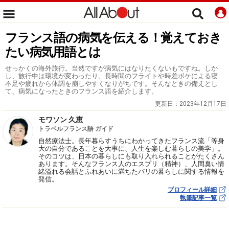
フランス語の病気を伝える！覚えておき
たい病気用語とは
せっかくの海外旅行。当然ですが病気にはなりたくないもですね。しか
し、旅行中は環境が変わったり、長時間のフライトや時差ボケによる寝
不足や疲れから体調を崩しやすくなりがちです。そんなときの備えとし
て、病気になったときのフランス語を紹介します。
更新日：
2023年12月17日
モワソン 久恵
トラベルフランス語 ガイド
自然療法士。長年暮らすうちにわかってきたフランス流「等身
大の自分であることを大事に、人生を楽しむ暮らしの美学」。
そのコツは、日本の暮らしにも取り入れられることがたくさん
あります。そんなフランス人のエスプリ（精神）、人間臭い情
緒溢れる会話とふれあいに満ちたパリの暮らしに関する情報を
発信。
プロフィール詳細
執筆記事一覧