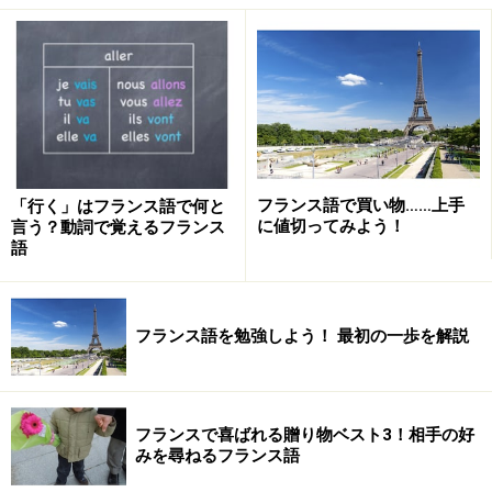
・38度の熱があります
J’ai 38 de fi
è
vre.
ジェ トらント ユイット ドゥ フ
ィエーヴる
・鼻がつまっています
J’ai le nez bouch
é.
ジェ ル ネ ブッシェ
フランス語で買い物……上手
「行く」はフランス語で何と
に値切ってみよう！
言う？動詞で覚えるフランス
語
・寒気がします
J’ai des frissons.
ジェ デ フりッソン
フランス語を勉強しよう！ 最初の一歩を解説
・吐き気がします
J’ai des nausées.
ジェ デ ノゼ
フランスで喜ばれる贈り物ベスト3！相手の好
・めまいがします
みを尋ねるフランス語
J’ai des vertiges.
ジェ デ ヴェるティージュ