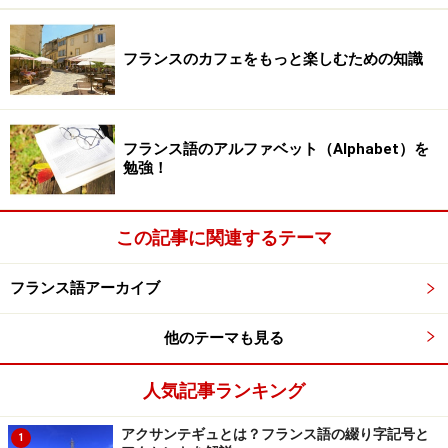
・咳がたくさんでます
フランスのカフェをもっと楽しむための知識
Je tousse beaucoup.
ジュ トゥッス ボクー
※咳 (=toux / トゥー) の種類を聞かれることが多いです。
toux grasse
トゥー グらス 痰のでる咳
toux sèche
トゥー セッシュ 乾咳
フランス語のアルファベット（Alphabet）を
勉強！
・下痢しています
J’ai la diarrhée.
ジェ ラ ディアれ
この記事に関連するテーマ
・便秘しています
フランス語アーカイブ
Je suis constipé(e).
ジュ スイ コンスティペ
他のテーマも見る
※女性の場合は、
é
の後に、もうひとつ
e
を付けます。発
音には変化はありません。
人気記事ランキング
アクサンテギュとは？フランス語の綴り字記号と
1