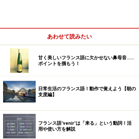
あわせて読みたい
体温計は日本と同じ表示です
甘く美しいフランス語に欠かせない鼻母音……
ポイントを掴もう！
患者さんの現在の症状を伝えることは、診療のうえで大
事な情報になります。
日常生活のフランス語！動作で覚えよう【朝の
診察時に、痛む場所を指さしたり、表情や身振り・手振
支度編】
りでなんとか症状を伝えましょう。
・具合がよくないです
フランス語"venir"は「来る」という動詞！活
Je ne me sens pas bien.
ジュ ヌ ム ソン パ ビ
用や使い方を解説
ヤン