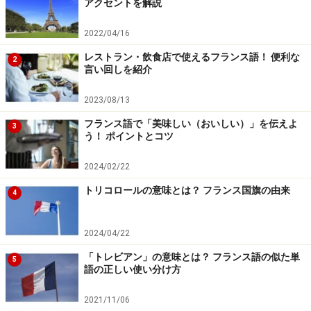
アクセントを解説
体の痛い部分を説明する
体の痛い部分を説明するには、
2022/04/16
J’ai mal + 体の部分 (à + 定冠詞 ＋名詞)
ジェ マル +
レストラン・飲食店で使えるフランス語！ 便利な
2
言い回しを紹介
体の部分
という言い方をします。
2023/08/13
フランス語で「美味しい（おいしい）」を伝えよ
3
-お腹
au ventre
オ ヴォントゥる
う！ ポイントとコツ
-背中
au dos
オ ドー
2024/02/22
-頭
à la tête
ア ラ テットゥ
-咽
à la gorge
ア ラ ゴるジュ
トリコロールの意味とは？ フランス国旗の由来
4
-歯
aux dents
オ ドン
-目
aux yeux
オ ジュー
2024/04/22
「トレビアン」の意味とは？ フランス語の似た単
5
語の正しい使い分け方
診察の流れと医療事情
2021/11/06