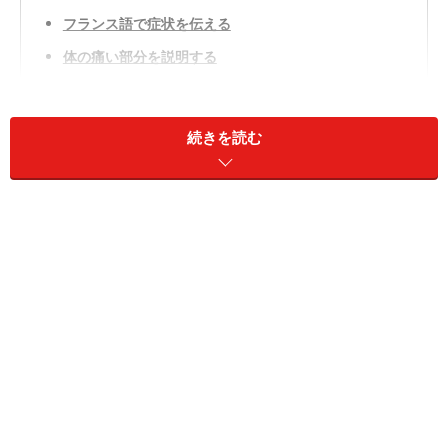
フランス語で症状を伝える
体の痛い部分を説明する
診察の流れと医療事情
海外旅行には万全な備えを
続きを読む
フランス語で症状を伝える