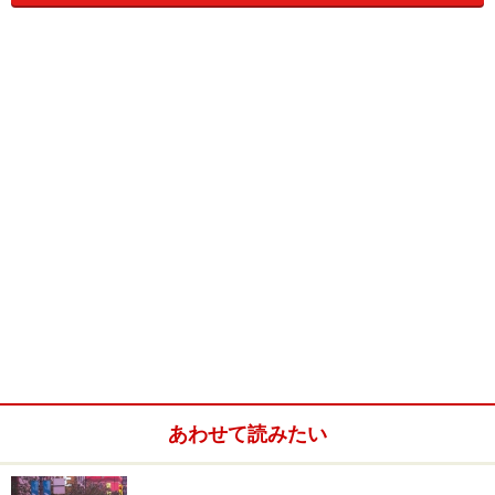
4日目：バンクーバー＞（日付変更線通過）＞
5日目：成田
1日目 成田→（日付変更線通過）→バンク
ーバー
バンクーバー空港の入国審査場。先住民アートがお出迎え
成田からは、エアカナダと日本航空の2社が直行便を運
航。いずれも、夕刻に成田を出発し、午前中にバンクー
バー到着というスケジュール。日付変更線を通過するの
で、機内で一晩明かしますが、到着時の日付は同じで
あわせて読みたい
す。