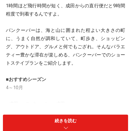
1時間ほど飛行時間が短く、成田からの直行便だと9時間
程度で到着するんですよ。
バンクーバーは、海と山に囲まれた程よい大きさの町
に、うまく自然が調和していて、町歩き、ショッピン
グ、アウトドア、グルメと何でもござれ。そんなバラエ
ティー豊かな滞在が楽しめる、バンクーバーでのショー
トステイプランをご紹介します。
■おすすめシーズン
4～10月
■成田～バンクーバー～成田
1日目：成田＞（日付変更線通過）＞バンクーバー
続きを読む
2・3日目：バンクーバーにてフリータイム