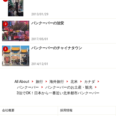
す。2つに分割すれば、半日コースにもなり、空き時間
はショッピングなどを楽しめます。詳細は
バンクーバー
2013/01/29
旅行のモデルコース
にて。
バンクーバーの治安
2
■スタンレーパーク（半日～1日）
2017/05/01
海沿いの外周路での自転車やローラースケートといった
バンクーバーのチャイナタウン
3
アクティブな過ごし方もできますし、水族館やトーテム
ポール広場などの見どころも盛りだくさん。詳細は
バン
2014/12/01
クーバーの観光名所
にて。
■ビクトリア1日コース
>
>
>
>
>
All About
旅行
海外旅行
北米
カナダ
>
>
バンクーバー
バンクーバーのお土産・観光
3泊でOK！日本から一番近い北米都市バンクーバー
ビクトリアへの水上飛行機は、ダウンタウンの港から発着
会社概要
採用情報
(C) Tourism BC/Kevin Arnold