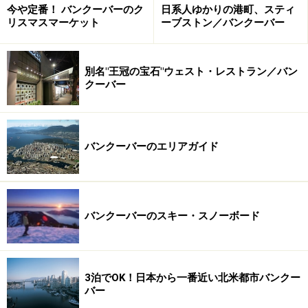
今や定番！ バンクーバーのク
日系人ゆかりの港町、スティ
ーパーク、クイーンエリザベスパーク、ギャスタウン、
リスマスマーケット
ーブストン／バンクーバー
チャイナタウンといった定番の見どころを3時間程度で
回るツアーがあるので、これを使うのが一番簡単。自分
別名"王冠の宝石"ウェスト・レストラン／バン
で回りたいという人は、ギャスタウン程度なら、徒歩で
クーバー
もアクセスできるので、ダウンタウンの町歩きと組み合
わせる程度に留め、主なポイントは翌日以降に回すと良
いでしょう。
バンクーバーのエリアガイド
バンクーバーのスキー・スノーボード
2日目、3日目 バンクーバーでフリータイ
ム
3泊でOK！日本から一番近い北米都市バンクー
バー