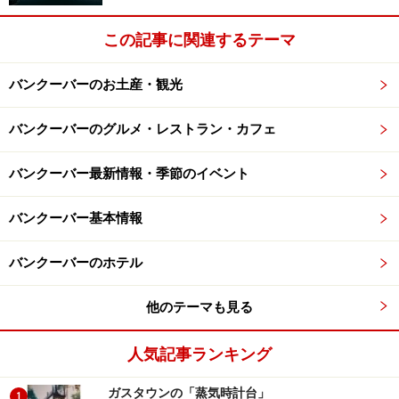
ノースバンクーバー、グラウスマウンテンのゴンドラ (C)
この記事に関連するテーマ
Tourism BC/Kevin Arnold
丸2日間、フリータイムがあります。この2日間をどのよ
バンクーバーのお土産・観光
うに使うかは、あなた次第。以下のサンプル日程をご参
考に。
バンクーバーのグルメ・レストラン・カフェ
バンクーバー最新情報・季節のイベント
■グランビルアイランドとノースバンクーバー（1日、ま
たは別個に半日）
バンクーバー基本情報
バンクーバーのホテル
ベルーガ（シロイルカ）はバンクーバー水族館の人気者 (C)
他のテーマも見る
Vancouver Aquarium/Ross den Otter
グランビルアイランド、キャピラノ吊り橋、グラウスマ
人気記事ランキング
ウンテンのゴンドラ、ギャスタウンなど、スタンレーパ
ガスタウンの「蒸気時計台」
ーク以外のほとんどのポイントを1日で回るコースで
1