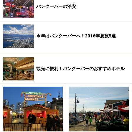
バンクーバーの治安
空港からダウンタウンへは、スカイトレインが一番便利
今年はバンクーバーへ！2016年夏旅5選
入国、通関後、ダウンタウンへ移動。ダウンタウンまで
は45分ほどの距離。
アクセスの記事はこちら＞＞＞
バンクーバーの市内交
通・空港からのアクセス
観光に便利！バンクーバーのおすすめホテル
様々なロスタイムを考えても、お昼過ぎにはホテルに到
着できますが、ホテルのチェックインには15時から16
時。この空き時間に、バンクーバーの観光をさらっと済
ませておくと、土地勘がつかめ、翌日からのフリータイ
ムを有効に使えます。
パッケージツアーのオプショナルツアーでは、スタンレ