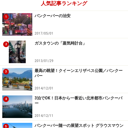
人気記事ランキング
バンクーバーの治安
1
2017/05/01
ガスタウンの「蒸気時計台」
2
2013/01/29
最高の眺望！クイーンエリザベス公園／バンクー
3
バー
2014/12/01
3泊でOK！日本から一番近い北米都市バンクーバ
4
ー
2014/12/11
バンクーバー随一の展望スポット グラウスマウン
5