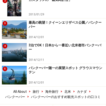
2
2013/01/29
最高の眺望！クイーンエリザベス公園／バンクー
3
バー
2014/12/01
3泊でOK！日本から一番近い北米都市バンクーバ
4
ー
2014/12/11
バンクーバー随一の展望スポット グラウスマウン
5
テン
2014/12/01
>
>
>
>
>
All About
旅行
海外旅行
北米
カナダ
>
バンクーバー
バンクーバーのおすすめ観光スポットの口コミ