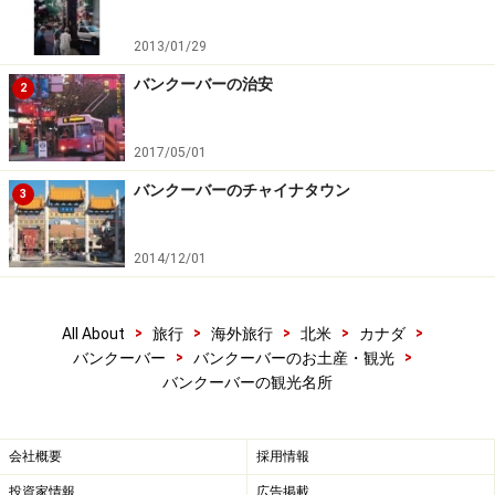
2013/01/29
バンクーバーの治安
2
2017/05/01
バンクーバーのチャイナタウン
3
2014/12/01
>
>
>
>
>
All About
旅行
海外旅行
北米
カナダ
>
>
バンクーバー
バンクーバーのお土産・観光
バンクーバーの観光名所
会社概要
採用情報
投資家情報
広告掲載