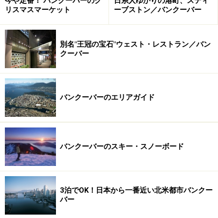
今や定番！ バンクーバーのク
日系人ゆかりの港町、スティ
バンクーバーのダウンタウンすぐそばとは思えない、手
リスマスマーケット
ーブストン／バンクーバー
付かずの自然が色濃く残る公園です。この公園は、シー
ウォールと呼ばれる歩行者、自転車用の道路があるの
別名"王冠の宝石"ウェスト・レストラン／バン
で、レンタルサイクルで楽しむのにぴったり。また、園
クーバー
内には北米でも最大級のバンクーバー水族館があるの
で、こちらもお見逃しなく。スタンレー公園とバンクー
バー水族館の詳細は、それぞれ以下の記事で！
バンクーバーのエリアガイド
手付かずの自然が残るスタンレー公園／バンクーバー
北米西海岸最大級！ バンクーバー水族館
バンクーバーのスキー・スノーボード
※記事内容は執筆時点のものです。最新の内容をご確認くださ
い。
※海外を訪れる際には最新情報の入手に努め、「
外務省 海外安全
3泊でOK！日本から一番近い北米都市バンクー
ホームページ
」を確認するなど、安全確保に十分注意を払ってく
バー
ださい。