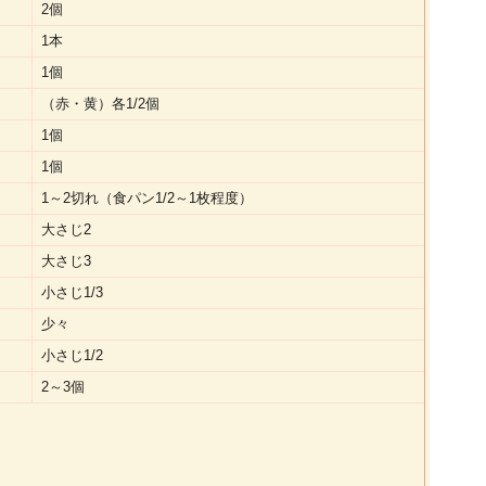
2個
1本
1個
（赤・黄）各1/2個
1個
1個
1～2切れ（食パン1/2～1枚程度）
大さじ2
大さじ3
小さじ1/3
少々
小さじ1/2
2～3個