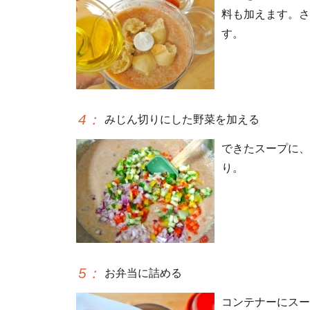
料も加えます。さ
す。
4
：
みじん切りにした野菜を加える
できたスープに、
り。
5
：
お弁当に詰める
コンテナーにスー