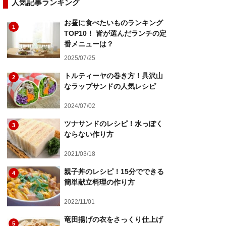
人気記事ランキング
お昼に食べたいものランキング
1
TOP10！ 皆が選んだランチの定
番メニューは？
2025/07/25
トルティーヤの巻き方！具沢山
2
なラップサンドの人気レシピ
2024/07/02
ツナサンドのレシピ！水っぽく
3
ならない作り方
2021/03/18
親子丼のレシピ！15分でできる
4
簡単献立料理の作り方
2022/11/01
竜田揚げの衣をさっくり仕上げ
5