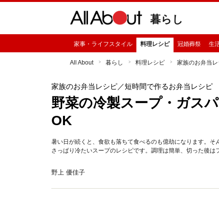
暮らし
家事・ライフスタイル
料理レシピ
冠婚葬祭
生
All About
暮らし
料理レシピ
家族のお弁当レ
家族のお弁当レシピ
／短時間で作るお弁当レシピ
野菜の冷製スープ・ガスパ
OK
暑い日が続くと、食欲も落ちて食べるのも億劫になります。そ
さっぱり冷たいスープのレシピです。調理は簡単、切った後は
野上 優佳子