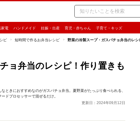
活家電
ハンドメイド
妊娠・出産
育児・赤ちゃん
子育て・キッズ
シピ
短時間で作るお弁当レシピ
野菜の冷製スープ・ガスパチョ弁当のレシ
チョ弁当のレシピ！作り置きも
んなときにおすすめなのがガスパチョ弁当。夏野菜がたっぷり食べられる、
フードプロセッサーで混ぜるだけ。
更新日：2024年09月12日