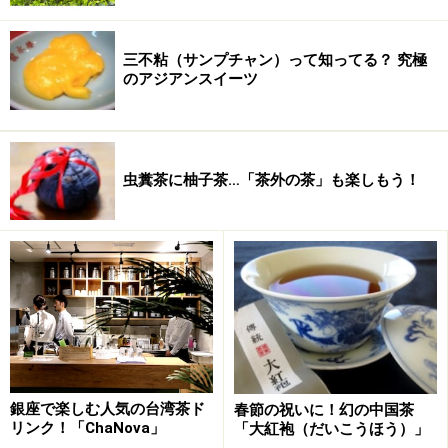
三不粘（サンプチャン）って知ってる？ 究極
のアジアンスイーツ
虫糞茶に柚子茶…「茶外の茶」も楽しもう！
銀座で楽しむ人気の台湾茶ド
春節の祝いに！幻の中国茶
リンク！「ChaNova」
「大紅袍（だいこうほう）」