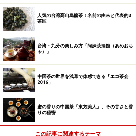
人気の台湾高山烏龍茶！名前の由来と代表的3
茶区
台湾・九分の楽しみ方「阿妹茶酒館（あめおち
ゃ）」
中国茶の世界を浅草で体感できる「エコ茶会
2016」
蜜の香りの中国茶「東方美人」、その甘さと香
りの秘密
この記事に関連するテーマ