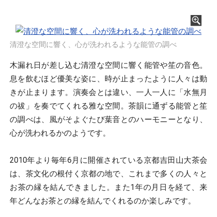
清澄な空間に響く、心が洗われるような能管の調べ
木漏れ日が差し込む清澄な空間に響く能管や笙の音色。
息を飲むほど優美な姿に、時が止まったように人々は動
きが止まります。演奏会とは違い、一人一人に「水無月
の祓」を奏でてくれる雅な空間。茶韻に通ずる能管と笙
の調べは、風がそよぐたび葉音とのハーモニーとなり、
心が洗われるかのようです。
2010年より毎年6月に開催されている京都吉田山大茶会
は、茶文化の根付く京都の地で、これまで多くの人々と
お茶の縁を結んできました。また1年の月日を経て、来
年どんなお茶との縁を結んでくれるのか楽しみです。