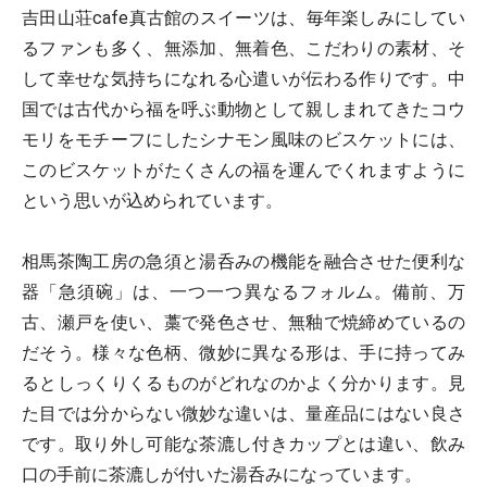
吉田山荘cafe真古館のスイーツは、毎年楽しみにしてい
るファンも多く、無添加、無着色、こだわりの素材、そ
して幸せな気持ちになれる心遣いが伝わる作りです。中
国では古代から福を呼ぶ動物として親しまれてきたコウ
モリをモチーフにしたシナモン風味のビスケットには、
このビスケットがたくさんの福を運んでくれますように
という思いが込められています。
相馬茶陶工房の急須と湯呑みの機能を融合させた便利な
器「急須碗」は、一つ一つ異なるフォルム。備前、万
古、瀬戸を使い、藁で発色させ、無釉で焼締めているの
だそう。様々な色柄、微妙に異なる形は、手に持ってみ
るとしっくりくるものがどれなのかよく分かります。見
た目では分からない微妙な違いは、量産品にはない良さ
です。取り外し可能な茶漉し付きカップとは違い、飲み
口の手前に茶漉しが付いた湯呑みになっています。