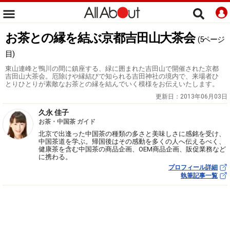
お茶との縁を結ぶ京都吉田山大茶会
(5ページ
目)
東山連峰と鴨川の間に鎮座する、緑に囲まれた吉田山で開催された京都
吉田山大茶会。厄除けや縁結びで知られる吉田神社の境内で、来場者ひ
とりひとりが素敵なお茶との縁を結んでいく模様をお伝えいたします。
更新日：
2013年06月03日
久永 佳子
お茶・中国茶 ガイド
北京で出逢った中国茶の種類の多さと美味しさに感銘を受け、
中国茶道を学ぶ。帰国後はその感動を多くの人へ伝えるべく、
健康茶を含む中国茶の商品企画、OEM商品企画、販促業務など
に携わる。
プロフィール詳細
執筆記事一覧