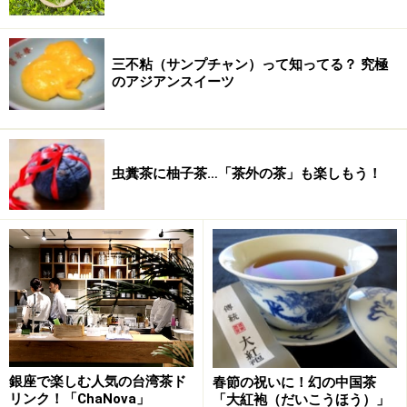
三不粘（サンプチャン）って知ってる？ 究極
のアジアンスイーツ
虫糞茶に柚子茶…「茶外の茶」も楽しもう！
銀座で楽しむ人気の台湾茶ド
春節の祝いに！幻の中国茶
リンク！「ChaNova」
「大紅袍（だいこうほう）」