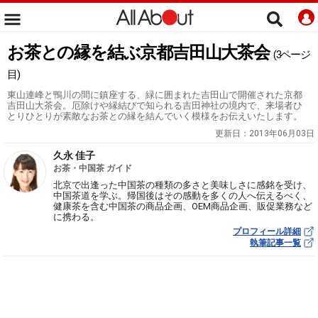
お茶との縁を結ぶ京都吉田山大茶会
(3ページ
目)
東山連峰と鴨川の間に鎮座する、緑に囲まれた吉田山で開催された京都
吉田山大茶会。厄除けや縁結びで知られる吉田神社の境内で、来場者ひ
とりひとりが素敵なお茶との縁を結んでいく模様をお伝えいたします。
更新日：
2013年06月03日
久永 佳子
お茶・中国茶 ガイド
北京で出逢った中国茶の種類の多さと美味しさに感銘を受け、
中国茶道を学ぶ。帰国後はその感動を多くの人へ伝えるべく、
健康茶を含む中国茶の商品企画、OEM商品企画、販促業務など
に携わる。
プロフィール詳細
執筆記事一覧