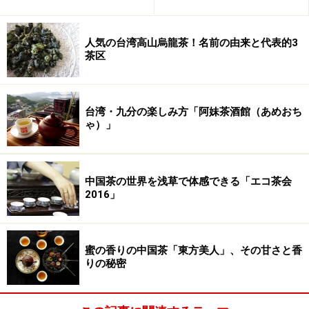
人気の台湾高山烏龍茶！名前の由来と代表的3
茶区
台湾・九分の楽しみ方「阿妹茶酒館（あめおち
ゃ）」
中国茶の世界を浅草で体感できる「エコ茶会
2016」
蜜の香りの中国茶「東方美人」、その甘さと香
りの秘密