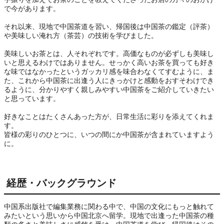
で今があります。

それ以来、現地で中国茶道を習い、帰国後は中国茶の鑑定（評茶）
や美味しい淹れ方（茶芸）の技術を学びました。

美味しいお茶とは、人それぞれです。高価なものが必ずしも美味し
いと思えるわけではありません。せっかく高いお茶を買っても好き
な味ではなかったというガッカリ感を味合わなくてすむように、ま
た、これから中国茶に出逢う人にきっかけと感動をおすそわけでき
るように、分かりやすく親しみやすい中国茶をご紹介していきたい
と思っています。

好きなことはたくさんあった方が、日常生活に彩りを添えてくれま
す。

皆様の彩りのひとつに、いつの間にか中国茶が含まれていますよう
に。
経歴・バックグラウンド
中国系出版社で編集業務に関わる中で、中国の文化にもっと触れて
みたいという思いから中国北京へ留学。現地で出逢った中国茶の種