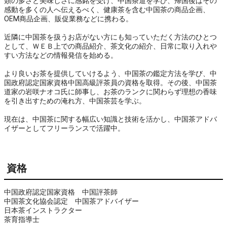
類の多さと美味しさに感銘を受け、中国茶道を学び、帰国後はその
感動を多くの人へ伝えるべく、健康茶を含む中国茶の商品企画、
OEM商品企画、販促業務などに携わる。
近隣に中国茶を扱うお店がない方にも知っていただく方法のひとつ
として、ＷＥＢ上での商品紹介、茶文化の紹介、日常に取り入れや
すい方法などの情報発信を始める。
より良いお茶を提供していけるよう、中国茶の鑑定方法を学び、中
国政府認定国家資格中国高級評茶員の資格を取得。その後、中国茶
道家の岩咲ナオコ氏に師事し、お茶のランクに関わらず理想の香味
を引き出すための淹れ方、中国茶芸を学ぶ。
現在は、中国茶に関する幅広い知識と技術を活かし、中国茶アドバ
イザーとしてフリーランスで活躍中。
資格
中国政府認定国家資格　中国評茶師

中国茶文化協会認定　中国茶アドバイザー

日本茶インストラクター

茶育指導士