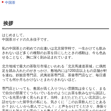
中国茶
挨拶
はじめまして。

中国茶ガイドの久永佳子です。

私の中国茶との初めての出逢いは北京留学時で、一生かけても飲み
きれないほど多くの種類のお茶を目にしたときの感動は、今も色あ
せることなく、胸に深く刻み込まれています。

北方地域で最大の茶取引市場といわれる「北京馬連道茶城」に偶然
足を踏み入れたのがきっかけ。敷地内には1200店以上もの店舗が軒
を連ね、鉄観音専門店、武夷岩茶専門店、茶壷専門店など、毎日通
っても何か月もかけないとまわりきれないほど。

専門店といっても、敷居が高く入りづらい雰囲気は全くなく、まる
で自分の部屋でくつろいでいるかのようにお茶を飲みながら談話し
ている光景が多く見られます。当時、まだたどたどしい北京語しか
話せなかった留学生の私にも、気さくに「このお茶飲んだことある
か？ おいしいから飲んでごらん！」と声をかけてくださり、身振り
手振りを加えてお茶のことを教えてくださったお店の方々のおかげ